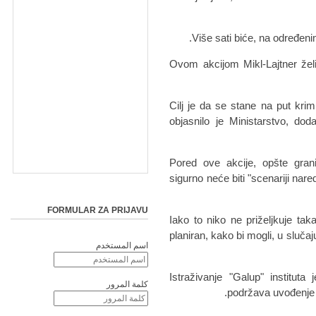
Više sati biće, na određeni
Ovom akcijom Mikl-Lajtner žel
Cilj je da se stane na put kri
objasnilo je Ministarstvo, do
Pored ove akcije, opšte grani
sigurno neće biti "scenariji nare
FORMULAR ZA PRIJAVU
"Iako to niko ne priželjkuje ta
planiran, kako bi mogli, u sluča
اسم المستخدم
Istraživanje "Galup" institut
كلمة المرور
podržava uvođenje g