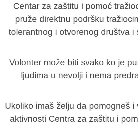
Centar za zaštitu i pomoć tražio
pruže direktnu podršku tražioci
tolerantnog i otvorenog društva i
Volonter može biti svako ko je p
ljudima u nevolji i nema predr
Ukoliko imaš želju da pomogneš i 
aktivnosti Centra za zaštitu i p