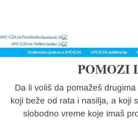
APC-CZA na Facebooku
APC-CZA na Twitteru
Studentska praksa u APC/CZA
APC/CZA publikacije
POMOZI 
Da li voliš da pomažeš drugima 
koji beže od rata i nasilja, a koji
slobodno vreme koje imaš pro