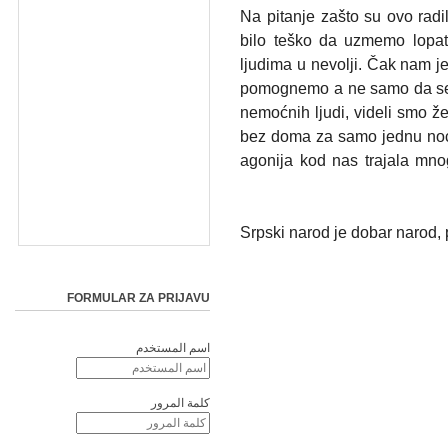
Na pitanje zašto su ovo rad
bilo teško da uzmemo lopa
ljudima u nevolji. Čak nam je
pomognemo a ne samo da se 
nemoćnih ljudi, videli smo že
bez doma za samo jednu noć. 
agonija kod nas trajala mn
Srpski narod je dobar narod, 
FORMULAR ZA PRIJAVU
اسم المستخدم
كلمة المرور