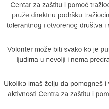
Centar za zaštitu i pomoć tražio
pruže direktnu podršku tražioci
tolerantnog i otvorenog društva i
Volonter može biti svako ko je p
ljudima u nevolji i nema predr
Ukoliko imaš želju da pomogneš i 
aktivnosti Centra za zaštitu i p