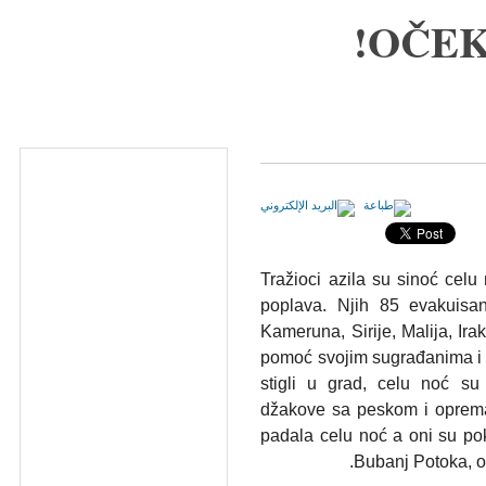
OČEK
Tražioci azila su sinoć celu
poplava. Njih 85 evakuisa
Kameruna, Sirije, Malija, Irak
pomoć svojim sugrađanima i 
stigli u grad, celu noć su
džakove sa peskom i oprema
padala celu noć a oni su poki
Bubanj Potoka, od