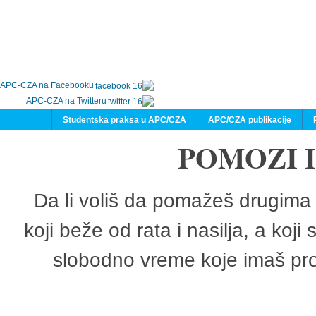
APC-CZA na Facebooku
APC-CZA na Twitteru
Studentska praksa u APC/CZA
APC/CZA publikacije
POMOZI 
Da li voliš da pomažeš drugima 
koji beže od rata i nasilja, a koji
slobodno vreme koje imaš pro