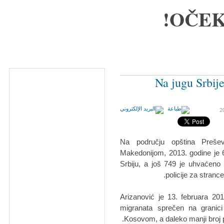
OČEK
Na jugu Srbij
Na području opština Preš
Makedonijom, 2013. godine je 
Srbiju, a još 749 je uhvaćeno 
policije za stranc
Arizanović je 13. februara 201
migranata sprečen na granici 
Kosovom, a daleko manji broj 