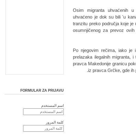
"Osim migranta uhvaćenih u 'z
uhvaćeno je dok su bili 'u kanal
tranzitu preko područja koje je
osumnjičenog za prevoz ovih i
Po njegovim rečima, iako je 
prelazaka ilegalnih migranta, i
pravca Makedonije granicu pokuš
iz pravca Grčke, gde ih
FORMULAR ZA PRIJAVU
اسم المستخدم
كلمة المرور