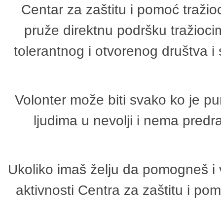
Centar za zaštitu i pomoć tražio
pruže direktnu podršku tražioci
tolerantnog i otvorenog društva i
Volonter može biti svako ko je p
ljudima u nevolji i nema predr
Ukoliko imaš želju da pomogneš i 
aktivnosti Centra za zaštitu i p