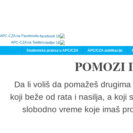
APC-CZA na Facebooku
APC-CZA na Twitteru
Studentska praksa u APC/CZA
APC/CZA publikacije
POMOZI 
Da li voliš da pomažeš drugima 
koji beže od rata i nasilja, a koji
slobodno vreme koje imaš pro