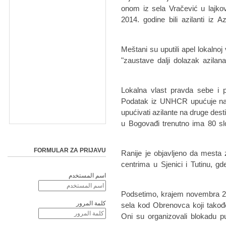
onom iz sela Vračević u lajko
2014. godine bili azilanti iz A
Meštani su uputili apel lokalnoj
"zaustave dalji dolazak azilan
"Lokalna vlast pravda sebe i 
Podatak iz UNHCR upućuje na 
upućivati azilante na druge des
u Bogovađi trenutno ima 80 sl
FORMULAR ZA PRIJAVU
Ranije je objavljeno da mesta
centrima u Sjenici i Tutinu, gd
اسم المستخدم
Podsetimo, krajem novembra 20
كلمة المرور
sela kod Obrenovca koji takođe
Oni su organizovali blokadu pu