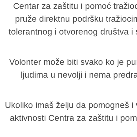
Centar za zaštitu i pomoć tražio
pruže direktnu podršku tražioci
tolerantnog i otvorenog društva i
Volonter može biti svako ko je p
ljudima u nevolji i nema predr
Ukoliko imaš želju da pomogneš i 
aktivnosti Centra za zaštitu i p