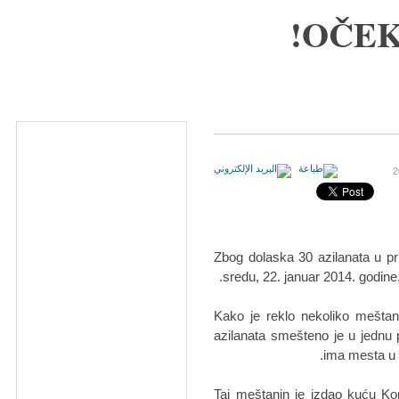
OČEK
Zbog dolaska 30 azilanata u pr
sredu, 22. januar 2014. godine,
Kako je reklo nekoliko meštana
azilanata smešteno je u jednu p
ima mesta u 
Taj meštanin je izdao kuću Ko