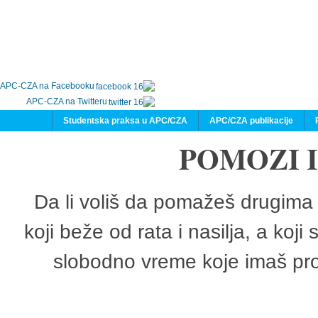
APC-CZA na Facebooku
APC-CZA na Twitteru
Studentska praksa u APC/CZA
APC/CZA publikacije
POMOZI 
Da li voliš da pomažeš drugima 
koji beže od rata i nasilja, a koji
slobodno vreme koje imaš pro