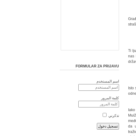
„Gra
stra
„Ti l
nas 
drža
FORMULAR ZA PRIJAVU
اسم المستخدم
„Ist
odne
كلمة المرور
Iako
Muiž
تذكرني
među
da u
traž