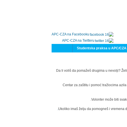
APC-CZA na Facebooku
APC-CZA na Twitteru
Studentska praksa u APC/CZA
Da li voliš da pomažeš drugima u nevolji? Želi
Centar za zaštitu i pomoć tražiocima azil
Volonter može biti svak
Ukoliko imaš želju da pomogneš i vremena da