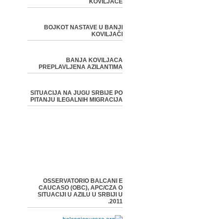
KOVILJAČE
BOJKOT NASTAVE U BANJI
KOVILJAČI
BANJA KOVILJACA
PREPLAVLJENA AZILANTIMA
SITUACIJA NA JUGU SRBIJE PO
PITANJU ILEGALNIH MIGRACIJA
OSSERVATORIO BALCANI E
CAUCASO (OBC), APC/CZA O
SITUACIJI U AZILU U SRBIJI U
2011.