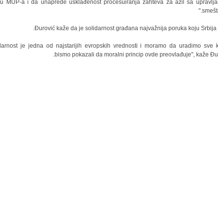
ru MUP-a i da unaprede usklađenost procesuiranja zahteva za azil sa upravlj
smešta
Đurović kaže da je solidarnost građana najvažnija poruka koju Srbija š
idarnost je jedna od najstarijih evropskih vrednosti i moramo da uradimo sve 
bismo pokazali da moralni princip ovde preovlađuje", kaže Đur