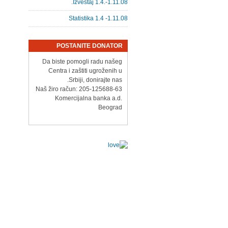
Izveštaj 1.4.-1.11.08.
Statistika 1.4 -1.11.08
POSTANITE DONATOR
Da biste pomogli radu našeg
Centra i zaštiti ugroženih u
Srbiji, donirajte nas.
Naš žiro račun: 205-125688-63
Komercijalna banka a.d.
Beograd