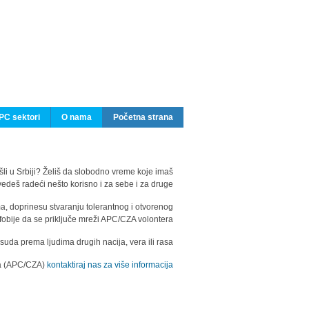
PC sektori
O nama
Početna strana
ašli u Srbiji? Želiš da slobodno vreme koje imaš
edeš radeći nešto korisno i za sebe i za druge?
ma, doprinesu stvaranju tolerantnog i otvorenog
fobije da se priključe mreži APC/CZA volontera.
uda prema ljudima drugih nacija, vera ili rasa.
ila (APC/CZA)
kontaktiraj nas za više informacija.