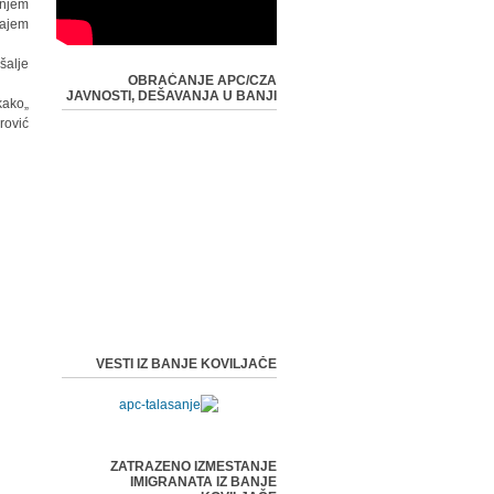
anjem
jem."
alje.
OBRAĆANJE APC/CZA
JAVNOSTI, DEŠAVANJA U BANJI
kako
ović.
VESTI IZ BANJE KOVILJAČE
ZATRAZENO IZMESTANJE
IMIGRANATA IZ BANJE