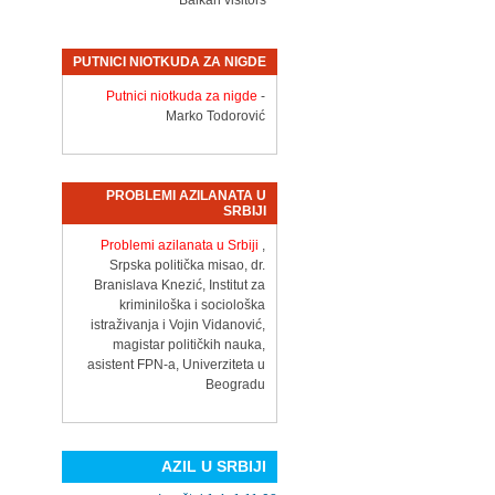
Balkan visitors
PUTNICI NIOTKUDA ZA NIGDE
Putnici niotkuda za nigde
-
Marko Todorović
PROBLEMI AZILANATA U
SRBIJI
Problemi azilanata u Srbiji
,
Srpska politička misao, dr.
Branislava Knezić, Institut za
kriminiloška i sociološka
istraživanja i Vojin Vidanović,
magistar političkih nauka,
asistent FPN-a, Univerziteta u
Beogradu
AZIL U SRBIJI