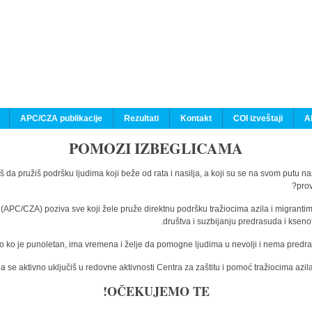
APC/CZA publikacije
Rezultati
Kontakt
COI izveštaji
A
POMOZI IZBEGLICAMA
š da pružiš podršku ljudima koji beže od rata i nasilja, a koji su se na svom putu n
prov
a (APC/CZA) poziva sve koji žele pruže direktnu podršku tražiocima azila i migranti
društva i suzbijanju predrasuda i kseno
o ko je punoletan, ima vremena i želje da pomogne ljudima u nevolji i nema predras
 se aktivno uključiš u redovne aktivnosti Centra za zaštitu i pomoć tražiocima az
OČEKUJEMO TE!