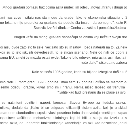
Mnogi građani pomažu tražiocima azila nudeći im odeću, novac, hranu i drugu p
đani nas zovu i pitaju nas šta mogu da urade. Iako je ekonomska situacija u Sr
šno loša, to nije prepreka za građane da podele šta imaju i da pomognu", kaže 
Đurović, izvršni direktor Centra za zaštitu i pomoć tražiocima a
Blogeri kažu da mnogi građani saosećaju sa onima koji beže iz svojih do
judi nisu ovde zato što to žele, već zato što su ih ratovi i beda naterali na to. Za ne
koji su to isto iskusili devedesetih, to je sličan scenario. Neki od njih će dobiti a
vama EU, a neki će možda ostati ovde. Tako je bilo oduvek: migracija, asimilacija i 
teče dalje", piše da ne zabora
Kale se seća 1995.godine, kada su hiljade izbeglica došle u Sr
o smo radili u mom gradu 1995. godine. Imao sam 12 godina i otišao sa mamom d
semo odeću, igračke, kuvali smo im i hranu. Nema ničeg lepšeg od trenutka
vidite kad ljudi prestanu da se plaše za svoj ž
 su načinjeni pozitivni napori, komesar Saveta Evrope za ljudska prava,
nijeks, dodaje da „Kako bi se osigurao efikasniji sistem azila, koji je u skla
narodnm standardima, srpske vlasti posebno treba da povećaju smeštajne kapaci
spostave zaštićene mehanizme skrininga koji bi bili u stanju da izađu u s
iocima azila, da unaprede funkcionisanje kancelarije za azil kao nezavisne jedin