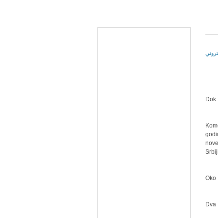
Dok 
Kome
godi
nove
Srbi
Oko 
Dva 