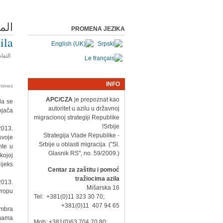
الم
PROMENA JEZIKA
ila
التفا
INFO
times
APC/CZA
je prepoznat kao
da se
autoritet u azilu u državnoj
ojača.
migracionoj strategiji Republike
Srbije!
2013.
- Strategija Vlade Republike
svoje
Srbije u oblasti migracija ("Sl.
nte u
Glasnik RS", no. 59/2009.)
kojoj
jeks.
Centar za zaštitu i pomoć
tražiocima azila
2013.
Mišarska 16
ropu.
Tel: +381(0)11 323 30 70;
+381(0)11 407 94 65
embra
mama.
Mob: +381(0)63 704 70 80;