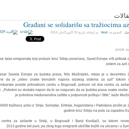
قالات
Građani se solidarišu sa tražiocima az
صيل
المجموعة:
Vesti
تم إنشاءه بتاريخ
20 كانون2/يناير 2014
IZVOR: Se
se talas emigranata koji prolaze kroz Srbiju povećava, Savet Evrope vrši pritisak 
sistem za azil 
sar Saveta Evrope za ljudska prava, Nils Muižnijeks, rekao je u decembru 
ne da je „video znake trenutnih napora srpskog sistema za azil" tokom 
mbarske posete prihvatnom centru u Bogovađi, jednom od dva centra za azila
ji. „Potrebni su dodatni napori da bi se osiguralo da se ljudska prava svake osobe 
je potrebna međunarodna zaštita u potpunosti poštuju i štite", kaže Muižni
4000 tražilaca azila iz Sirije, Somalije, Eritreje, Avganistana i Pakistana prošlo je 
godine kroz Srbiju na putu za zapadnu Ev
centra za azilante u Srbiji, u Bogovađi i Banji Koviljači, su tokom nov
2013.godine bili puni, pa zbog toga emigranti utočište tražili na ulicama i u šu