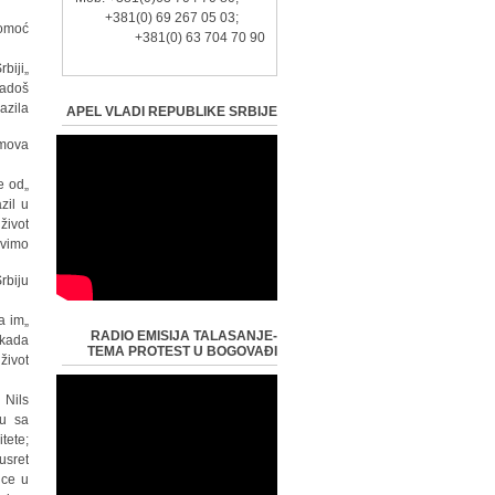
+381(0) 69 267 05 03;
omoć.
+381(0) 63 704 70 90
biji
Radoš
zila.
APEL VLADI REPUBLIKE SRBIJE
mova.
ke od
zil u
život
vimo.
biju.
a im
RADIO EMISIJA TALASANJE-
 kada
TEMA PROTEST U BOGOVAĐI
ivot."
 Nils
du sa
tete;
usret
ice u