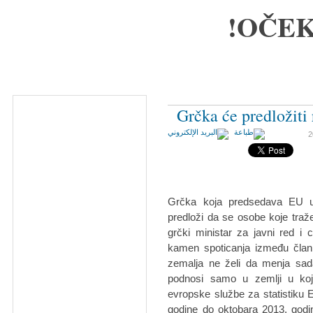
OČEK
Grčka će predložiti
Grčka koja predsedava EU u 
predloži da se osobe koje traž
grčki ministar za javni red i c
kamen spoticanja između član
zemalja ne želi da menja sada
podnosi samo u zemlji u ko
evropske službe za statistiku 
godine do oktobara 2013. godi