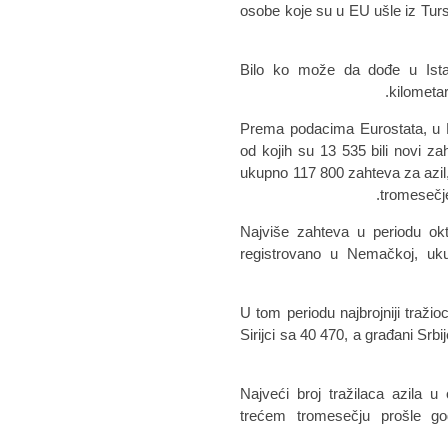
osobe koje su u EU ušle iz Tur
"Bilo ko može da dođe u Ist
kilometa
Prema podacima Eurostata, u E
od kojih su 13 535 bili novi za
ukupno 117 800 zahteva za azil
tromesečje
Najviše zahteva u periodu okt
registrovano u Nemačkoj, uk
U tom periodu najbrojniji tražio
Sirijci sa 40 470, a građani Sr
Najveći broj tražilaca azila 
trećem tromesečju prošle go