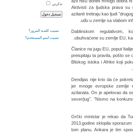
azil nisu doneli mnogo dobra ni 
تذكرني
Aktivisti za ljudska prava su
azilanti tretiraju kao ljudi "drug
uđu u zemlje sa slabom inf
نسيت كلمـة المرور؟
Dablinskom regulativom, k
obuhvaćene su zemlje EU, kao 
نسيت اسم المستخدم؟
Članice na jugu EU, poput Italij
preispitaju ta pravila, pošto se
Bliskog istoka i Afrike koji p
Dendijas nije krio da će pokreta
jer mnoge evropske zemlje n
azilanata. On je apelovao da s
sever/jug". "Nismo na konkurs
Grčki ministar je rekao da 
2013.godine sklopila sporazum 
tom planu. Ankara je tim spo