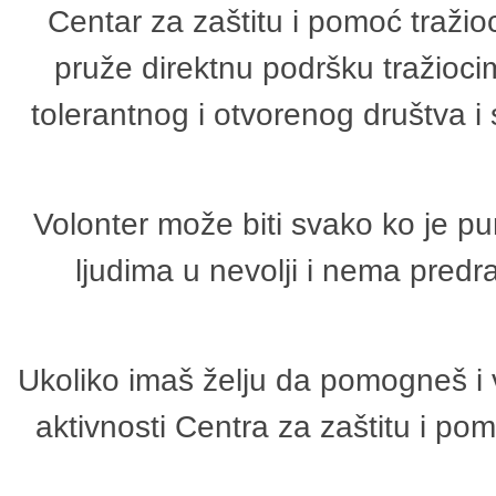
Centar za zaštitu i pomoć tražio
pruže direktnu podršku tražioci
tolerantnog i otvorenog društva i
Volonter može biti svako ko je p
ljudima u nevolji i nema predr
Ukoliko imaš želju da pomogneš i 
aktivnosti Centra za zaštitu i p