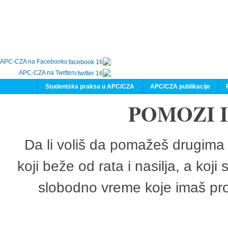
APC-CZA na Facebooku
APC-CZA na Twitteru
Studentska praksa u APC/CZA
APC/CZA publikacije
POMOZI 
Da li voliš da pomažeš drugima 
koji beže od rata i nasilja, a koji
slobodno vreme koje imaš pro