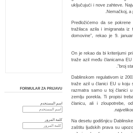
uključujući i nove zahteve. Naj
Nemačkoj, a p
"Predložićemo da se pokrene 
tražilaca azila i imigranata i
domovine", rekao je 9. januar
On je rekao da bi kriterijumi pr
traže azil među članicama EU m
broj st
Dablinskom regulativom iz 200
traže azil u članici EU u koju
FORMULAR ZA PRIJAVU
razmatra samo u toj članici u 
zemlju porekla. Ti propisi tre
članicu, ali i zloupotrebe, o
اسم المستخدم
najveliko
كلمة المرور
Na desetu godišnjicu Dablinske
zaštitu ljudskih prava su upoz