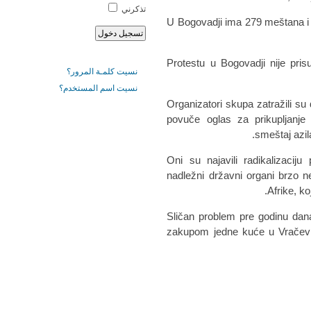
تذكرني
U Bogovadji ima 279 meštana i 
Protestu u Bogovadji nije pris
نسيت كلمـة المرور؟
نسيت اسم المستخدم؟
Organizatori skupa zatražili su
povuče oglas za prikupljanje
smeštaj azil
Oni su najavili radikalizacij
nadležni državni organi brzo n
Afrike, ko
Sličan problem pre godinu dan
zakupom jedne kuće u Vračević