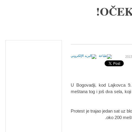
OČEK
U Bogovadji, kod Lajkovca 9.
meštana tog i još dva sela, koj
Protest je trajao jedan sat uz b
oko 200 mešt