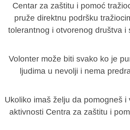
Centar za zaštitu i pomoć tražio
pruže direktnu podršku tražioci
tolerantnog i otvorenog društva i
Volonter može biti svako ko je p
ljudima u nevolji i nema predr
Ukoliko imaš želju da pomogneš i 
aktivnosti Centra za zaštitu i p