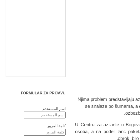
FORMULAR ZA PRIJAVU
Njima problem predstavljaju az
se snalaze po šumama, a de
اسم المستخدم
ozbezbe
U Centru za azilante u Bogova
كلمة المرور
osoba, a na podeli lanč paket
obrok, bilo