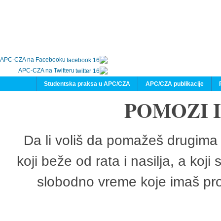
APC-CZA na Facebooku
APC-CZA na Twitteru
Studentska praksa u APC/CZA
APC/CZA publikacije
POMOZI 
Da li voliš da pomažeš drugima 
koji beže od rata i nasilja, a koji
slobodno vreme koje imaš pro