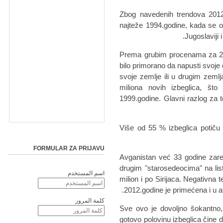
Zbog navedenih trendova 2012.
najteže 1994.godine, kada se od
Jugoslaviji i
Prema grubim procenama za 201
bilo primorano da napusti svoje 
svoje zemlje ili u drugim zeml
miliona novih izbeglica, št
1999.godine. Glavni razlog za to
Više od 55 % izbeglica potiču 
FORMULAR ZA PRIJAVU
Avganistan već 33 godine zare
drugim "starosedeocima" na listi
اسم المستخدم
milion i po Sirijaca. Negativna 
2012.godine je primećena i u 
كلمة المرور
Sve ovo je dovoljno šokantno,
gotovo polovinu izbeglica čine