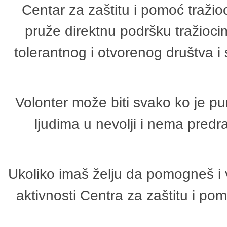
Centar za zaštitu i pomoć tražio
pruže direktnu podršku tražioci
tolerantnog i otvorenog društva i
Volonter može biti svako ko je p
ljudima u nevolji i nema predr
Ukoliko imaš želju da pomogneš i 
aktivnosti Centra za zaštitu i p