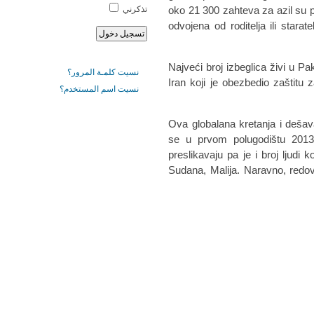
oko 21 300 zahteva za azil su po
تذكرني
odvojena od roditelja ili starat
Najveći broj izbeglica živi u Pa
نسيت كلمـة المرور؟
Iran koji je obezbedio zaštit
نسيت اسم المستخدم؟
Ova globalana kretanja i dešav
se u prvom polugodištu 2013.
preslikavaju pa je i broj ljudi k
Sudana, Malija. Naravno, redovno