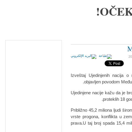
OČEK
M
Izveštaj Ujedinjenih nacija o
objavljen povodom Međun
Ujedinjene nacije kažu da je br
proteklih 18 god
Približno 45,2 miliona ljudi šir
vrste progona, konflikta u zeml
prava.U taj broj spada 15,4 mili