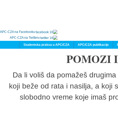
APC-CZA na Facebooku
APC-CZA na Twitteru
Studentska praksa u APC/CZA
APC/CZA publikacije
POMOZI 
Da li voliš da pomažeš drugima 
koji beže od rata i nasilja, a koji
slobodno vreme koje imaš pro