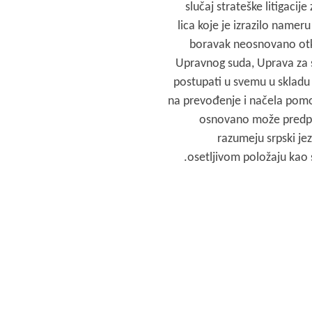
slu
čaj strateške litigacije
z
lica koje je izrazilo nameru 
boravak neosnovano otk
Upravnog suda, Uprava za s
postupati u svemu u sklad
na prevođenje i načela pomoći
osnovano može predpost
razumeju srpski jez
osetljivom položaju kao st