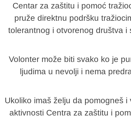
Centar za zaštitu i pomoć tražio
pruže direktnu podršku tražioci
tolerantnog i otvorenog društva i
Volonter može biti svako ko je p
ljudima u nevolji i nema predr
Ukoliko imaš želju da pomogneš i 
aktivnosti Centra za zaštitu i p