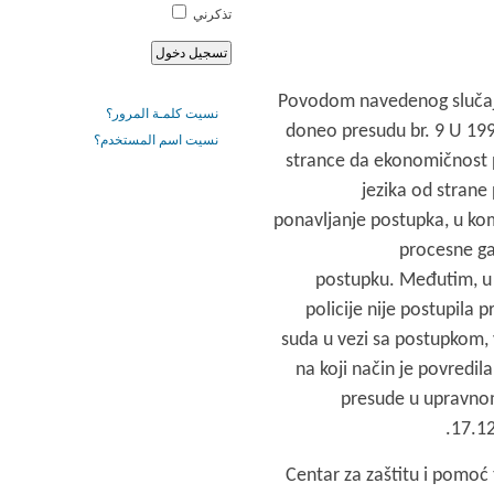
تذكرني
Povodom navedenog slučaja
نسيت كلمـة المرور؟
doneo presudu br. 9 U 19
نسيت اسم المستخدم؟
strance da ekonomičnost 
jezika od strane
ponavljanje postupka, u kom
procesne ga
postupku. Međutim, u
policije nije postupil
suda u vezi sa postupkom, 
na koji način je povredi
presude u upravnom
17.12
Centar za zaštitu i pomoć t