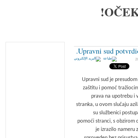
OČEK
Upravni sud potvrdi
Upravni sud je presudom
zaštitu i pomoć tražiocim
prava na upotrebu i 
stranka, u ovom slučaju azil
su službenici postup
pomoći stranci, s obzirom d
je izrazilo nameru z
sproveden bez prisustva 