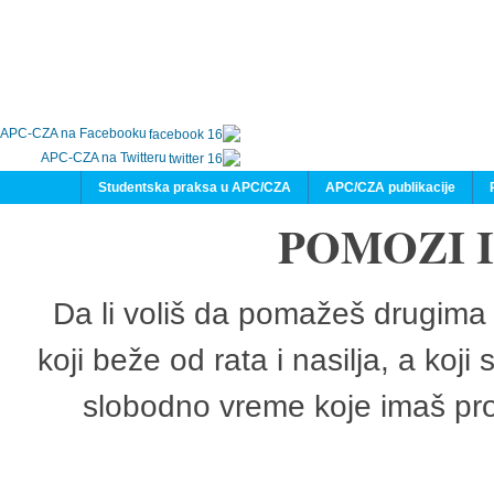
APC-CZA na Facebooku
APC-CZA na Twitteru
Studentska praksa u APC/CZA
APC/CZA publikacije
POMOZI 
Da li voliš da pomažeš drugima 
koji beže od rata i nasilja, a koji
slobodno vreme koje imaš pro