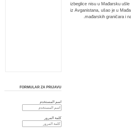
izbeglice nisu u Mađarsku ušle 
iz Avganistana, ušao je u Mađa
mađarskih graničara i nas
FORMULAR ZA PRIJAVU
اسم المستخدم
كلمة المرور