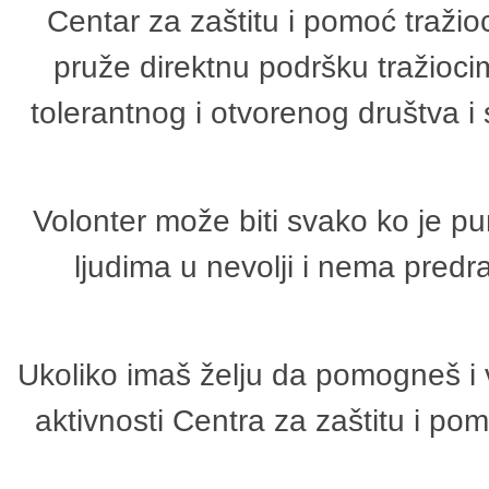
Centar za zaštitu i pomoć tražio
pruže direktnu podršku tražioci
tolerantnog i otvorenog društva i
Volonter može biti svako ko je p
ljudima u nevolji i nema predr
Ukoliko imaš želju da pomogneš i 
aktivnosti Centra za zaštitu i p