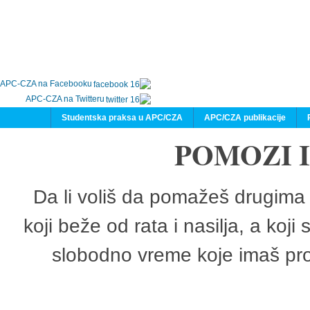
APC-CZA na Facebooku
APC-CZA na Twitteru
Studentska praksa u APC/CZA
APC/CZA publikacije
POMOZI 
Da li voliš da pomažeš drugima 
koji beže od rata i nasilja, a koji
slobodno vreme koje imaš pro