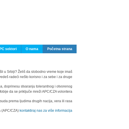
PC sektori
O nama
Početna strana
ašli u Srbiji? Želiš da slobodno vreme koje imaš
edeš radeći nešto korisno i za sebe i za druge?
ma, doprinesu stvaranju tolerantnog i otvorenog
fobije da se priključe mreži APC/CZA volontera.
uda prema ljudima drugih nacija, vera ili rasa.
ila (APC/CZA)
kontaktiraj nas za više informacija.