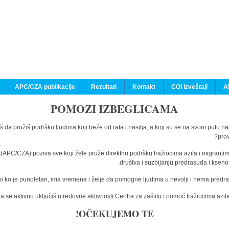
APC/CZA publikacije
Rezultati
Kontakt
COI izveštaji
A
POMOZI IZBEGLICAMA
š da pružiš podršku ljudima koji beže od rata i nasilja, a koji su se na svom putu n
prov
a (APC/CZA) poziva sve koji žele pruže direktnu podršku tražiocima azila i migranti
društva i suzbijanju predrasuda i kseno
o ko je punoletan, ima vremena i želje da pomogne ljudima u nevolji i nema predras
 se aktivno uključiš u redovne aktivnosti Centra za zaštitu i pomoć tražiocima az
OČEKUJEMO TE!