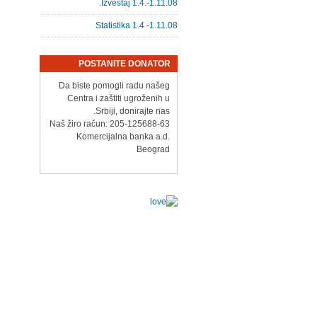
Izveštaj 1.4.-1.11.08.
Statistika 1.4 -1.11.08
POSTANITE DONATOR
Da biste pomogli radu našeg
Centra i zaštiti ugroženih u
Srbiji, donirajte nas.
Naš žiro račun: 205-125688-63
Komercijalna banka a.d.
Beograd