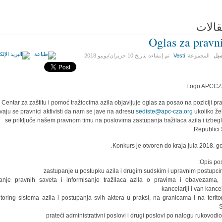
قالات
Oglas za pravn
صيل
المجموعة:
Vesti
تم إنشاءه بتاريخ
10 حزيران/يونيو 2018
Centar za zaštitu i pomoć tražiocima azila objavljuje oglas za posao na poziciji pra
vaju se pravnici aktivisti da nam se jave na adresu
sediste@apc-cza.org
ukoliko že
se priključe našem pravnom timu na poslovima zastupanja tražilaca azila i izbegl
Republici S
Konkurs je otvoren
do
kraja jula 2018. go
Opis pos
ružanje pravnih saveta i informisanje tražilaca azila o pravima i obavezama,
kancelariji i van kance
onitoring sistema azila i postupanja svih aktera u praksi, na granicama i na teritori
S