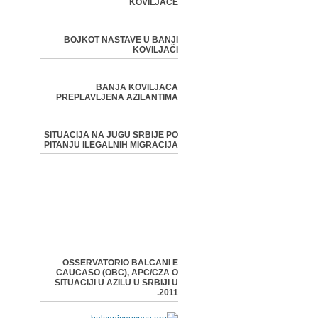
KOVILJAČE
BOJKOT NASTAVE U BANJI
KOVILJAČI
BANJA KOVILJACA
PREPLAVLJENA AZILANTIMA
SITUACIJA NA JUGU SRBIJE PO
PITANJU ILEGALNIH MIGRACIJA
OSSERVATORIO BALCANI E
CAUCASO (OBC), APC/CZA O
SITUACIJI U AZILU U SRBIJI U
2011.