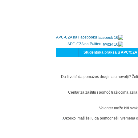
APC-CZA na Facebooku
APC-CZA na Twitteru
Studentska praksa u APC/CZA
Da li voliš da pomažeš drugima u nevolji? Želi
Centar za zaštitu i pomoć tražiocima azil
Volonter može biti svak
Ukoliko imaš želju da pomogneš i vremena da