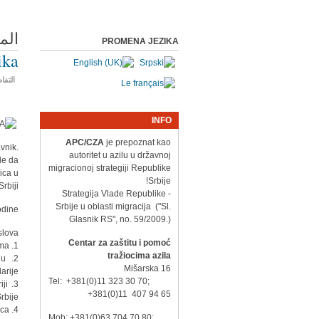
الم
PROMENA JEZIKA
ika
التفا
INFO
APC/CZA
je prepoznat kao
vnik.
autoritet u azilu u državnoj
le da
migracionoj strategiji Republike
ica u
Srbije!
rbiji.
- Strategija Vlade Republike
Srbije u oblasti migracija ("Sl.
dine.
Glasnik RS", no. 59/2009.)
lova:
Centar za zaštitu i pomoć
1. zastupanje u postupku azila i drugim sudskim i upravnim postupcima
tražiocima azila
 u
Mišarska 16
larije
Tel: +381(0)11 323 30 70;
ji
+381(0)11 407 94 65
rbije
4. prateći administrativni poslovi i drugi poslovi po nalogu rukovodioca
Mob: +381(0)63 704 70 80;