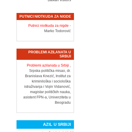
Balkan visitors
PUTNICI NIOTKUDA ZA NIGDE
Putnici niotkuda za nigde
-
Marko Todorović
PROBLEMI AZILANATA U
SRBIJI
Problemi azilanata u Srbiji
,
Srpska politička misao, dr.
Branislava Knezić, Institut za
kriminiloška i sociološka
istraživanja i Vojin Vidanović,
magistar političkih nauka,
asistent FPN-a, Univerziteta u
Beogradu
AZIL U SRBIJI