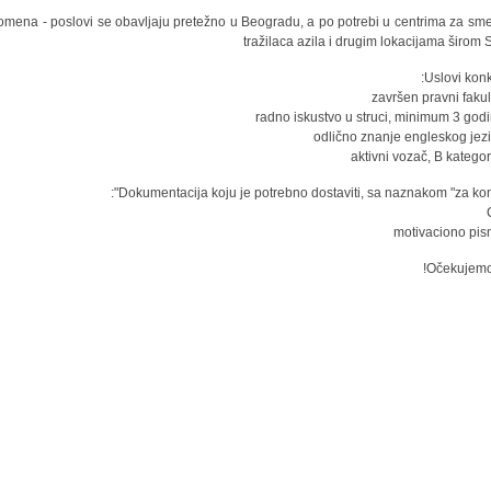
omena - poslovi se obavljaju pretežno u Beogradu, a po potrebi u centrima za sme
tražilaca azila i drugim lokacijama širom S
Uslovi konk
Dokumentacija koju je potrebno dostaviti, sa naznakom "za konk
Očekujemo