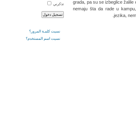
grada, pa su se izbeglice žalile
تذكرني
nemaju šta da rade u kampu
jezika, nem
نسيت كلمـة المرور؟
نسيت اسم المستخدم؟