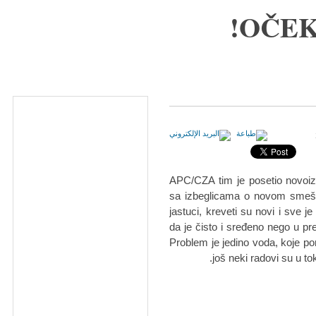
OČEK
APC/CZA tim je posetio novoiz
sa izbeglicama o novom smešta
jastuci, kreveti su novi i sve 
da je čisto i sređeno nego u 
Problem je jedino voda, koje 
još neki radovi su u t