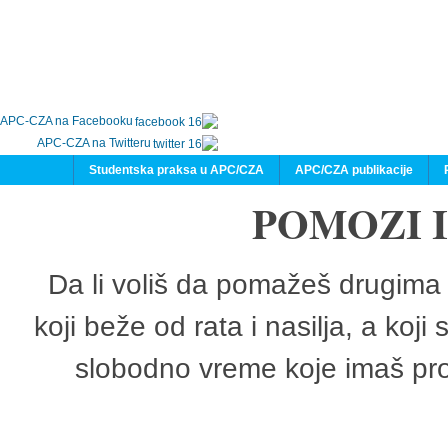
APC-CZA na Facebooku
APC-CZA na Twitteru
Studentska praksa u APC/CZA
APC/CZA publikacije
POMOZI 
Da li voliš da pomažeš drugima 
koji beže od rata i nasilja, a koji
slobodno vreme koje imaš pro