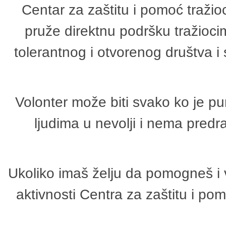
Centar za zaštitu i pomoć tražio
pruže direktnu podršku tražioci
tolerantnog i otvorenog društva i
Volonter može biti svako ko je p
ljudima u nevolji i nema predr
Ukoliko imaš želju da pomogneš i 
aktivnosti Centra za zaštitu i p