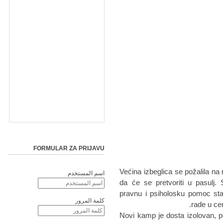
FORMULAR ZA PRIJAVU
Većina izbeglica se požalila na
اسم المستخدم
da će se pretvoriti u pasulj.
pravnu i psiholosku pomoc st
كلمة المرور
rade u cen
Novi kamp je dosta izolovan, 