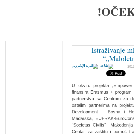
OČEK
Istraživanje 
„Maloletni
U okviru projekta „Empower f
finansira Erasmus + program E
partnerstvu sa Centrom za d
ostalim partnerima na projekt
Development – Bosna i Her
Mađarska, EUFRAK-EuroConsu
"Societas Civilis"– Makedonija
Centar za zaštitu i pomoć tra