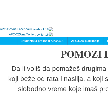
APC-CZA na Facebooku
APC-CZA na Twitteru
Studentska praksa u APC/CZA
APC/CZA publikacije
POMOZI 
Da li voliš da pomažeš drugima 
koji beže od rata i nasilja, a koji
slobodno vreme koje imaš pro