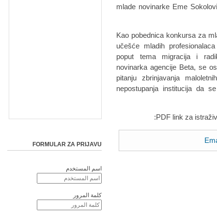
mlade novinarke Eme Sokolović
Kao pobednica konkursa za mlad
učešće mladih profesionalaca
poput tema migracija i radi
novinarka agencije Beta, se o
pitanju zbrinjavanja maloletni
nepostupanja institucija da se
PDF link za istraži
Ema 
FORMULAR ZA PRIJAVU
اسم المستخدم
كلمة المرور