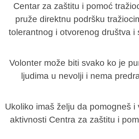
Centar za zaštitu i pomoć tražio
pruže direktnu podršku tražioci
tolerantnog i otvorenog društva i
Volonter može biti svako ko je p
ljudima u nevolji i nema predr
Ukoliko imaš želju da pomogneš i 
aktivnosti Centra za zaštitu i p