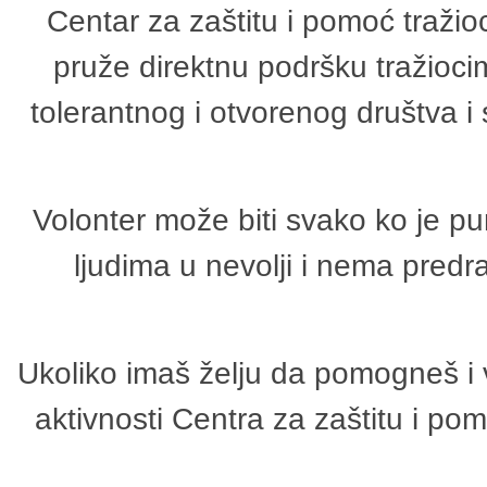
Centar za zaštitu i pomoć tražio
pruže direktnu podršku tražioci
tolerantnog i otvorenog društva i
Volonter može biti svako ko je p
ljudima u nevolji i nema predr
Ukoliko imaš želju da pomogneš i 
aktivnosti Centra za zaštitu i p