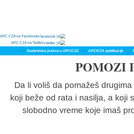
APC-CZA na Facebooku
APC-CZA na Twitteru
Studentska praksa u APC/CZA
APC/CZA publikacije
POMOZI 
Da li voliš da pomažeš drugima 
koji beže od rata i nasilja, a koji
slobodno vreme koje imaš pro