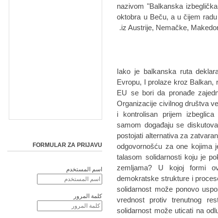
nazivom "Balkanska izbeglička 
oktobra u Beču, a u čijem radu
iz Austrije, Nemačke, Makedonije
Iako je balkanska ruta deklara
Evropu, I prolaze kroz Balkan,
EU se bori da pronađe zajedni
Organizacije civilnog društva v
i kontrolisan prijem izbeglic
samom događaju se diskutoval
postojati alternativa za zatvaran
FORMULAR ZA PRIJAVU
odgovornošću za one kojima j
talasom solidarnosti koju je 
zemljama? U kojoj formi ova
اسم المستخدم
demokratske strukture i proce
solidarnost može ponovo uspost
كلمة المرور
vrednost protiv trenutnog res
solidarnost može uticati na odl