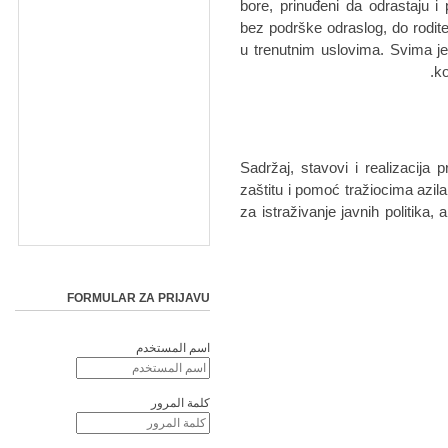
bore, prinuđeni da odrastaju i 
bez podrške odraslog, do rodite
u trenutnim uslovima. Svima je 
ko
Sadržaj, stavovi i realizacija 
zaštitu i pomoć tražiocima azi
za istraživanje javnih politika,
FORMULAR ZA PRIJAVU
اسم المستخدم
كلمة المرور