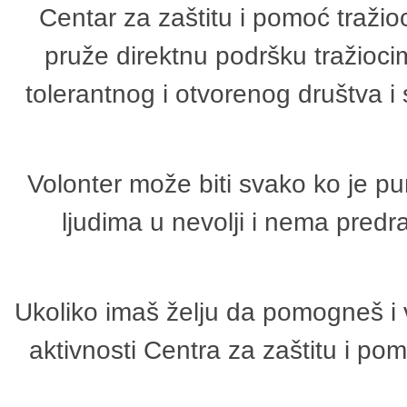
Centar za zaštitu i pomoć tražio
pruže direktnu podršku tražioci
tolerantnog i otvorenog društva i
Volonter može biti svako ko je p
ljudima u nevolji i nema predr
Ukoliko imaš želju da pomogneš i 
aktivnosti Centra za zaštitu i p