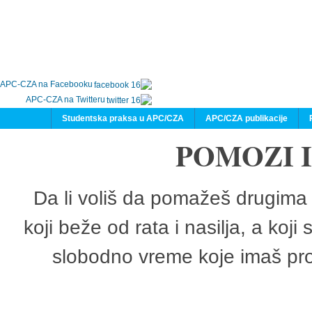
APC-CZA na Facebooku
APC-CZA na Twitteru
Studentska praksa u APC/CZA
APC/CZA publikacije
POMOZI 
Da li voliš da pomažeš drugima 
koji beže od rata i nasilja, a koji
slobodno vreme koje imaš pro