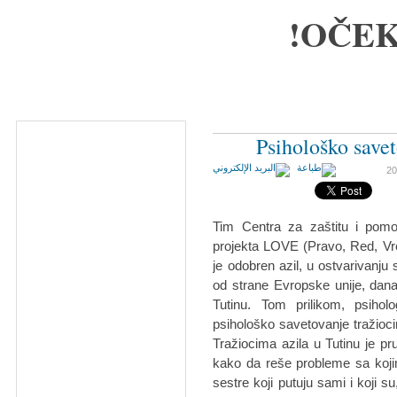
OČEK
Psihološko savet
Tim Centra za zaštitu i pomo
projekta LOVE (Pravo, Red, Vre
je odobren azil, u ostvarivanju 
od strane Evropske unije, dana
Tutinu. Tom prilikom, psiho
psihološko savetovanje tražioci
Tražiocima azila u Tutinu je pr
kako da reše probleme sa koji
sestre koji putuju sami i koji 