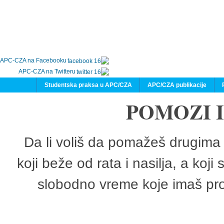
APC-CZA na Facebooku
APC-CZA na Twitteru
Studentska praksa u APC/CZA
APC/CZA publikacije
POMOZI 
Da li voliš da pomažeš drugima 
koji beže od rata i nasilja, a koji
slobodno vreme koje imaš pro