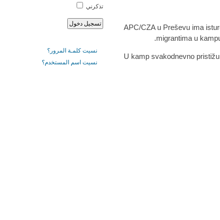
تذكرني
APC/CZA u Preševu ima isture
migrantima u kampu, 
نسيت كلمـة المرور؟
U kamp svakodnevno pristižu no
نسيت اسم المستخدم؟