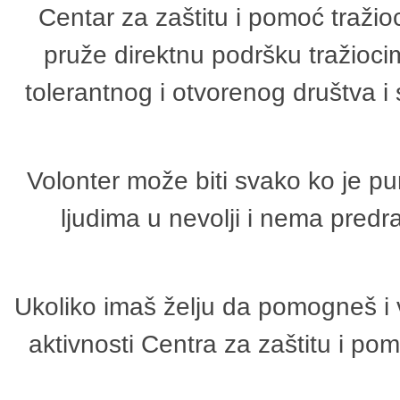
Centar za zaštitu i pomoć tražio
pruže direktnu podršku tražioci
tolerantnog i otvorenog društva i
Volonter može biti svako ko je p
ljudima u nevolji i nema predr
Ukoliko imaš želju da pomogneš i 
aktivnosti Centra za zaštitu i p