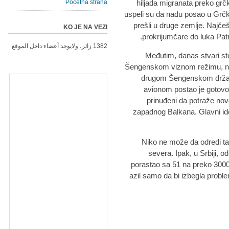
Početna strana
hiljada migranata preko grčk
uspeli su da nađu posao u Grčk
prešli u druge zemlje. Najče
KO JE NA VEZI
prokrijumčare do luka Patra
1382 زائر، ولايوجد أعضاء داخل الموقع
Međutim, danas stvari st
Šengenskom viznom režimu, ne p
drugom Šengenskom državom
avionom postao je gotovo 
prinuđeni da potraže nov
zapadnog Balkana. Glavni id
Niko ne može da odredi tač
severa. Ipak, u Srbiji, od
porastao sa 51 na preko 3000 
azil samo da bi izbegla prob