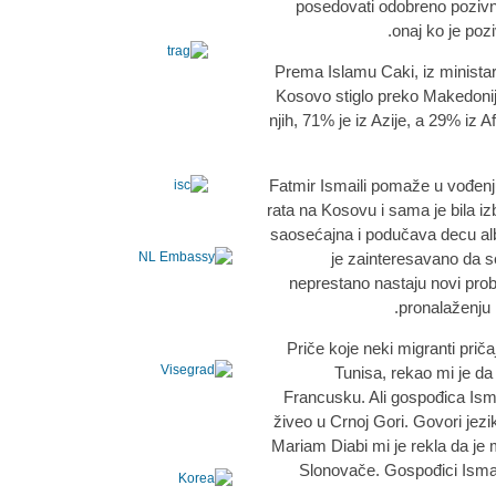
posedovati odobreno pozivn
onaj ko je poz
Prema Islamu Caki, iz ministar
Kosovo stiglo preko Makedonij
njih, 71% je iz Azije, a 29% iz 
Fatmir Ismaili pomaže u vođenj
rata na Kosovu i sama je bila izbe
saosećajna i podučava decu alba
je zainteresavano da se 
neprestano nastaju novi prob
pronalaženju
Priče koje neki migranti priča
Tunisa, rekao mi je da 
Francusku. Ali gospođica Ismai
živeo u Crnoj Gori. Govori jezi
Mariam Diabi mi je rekla da je 
Slonovače. Gospođici Ismaili