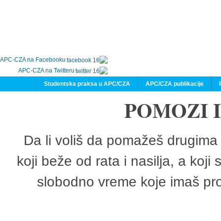
APC-CZA na Facebooku
APC-CZA na Twitteru
Studentska praksa u APC/CZA
APC/CZA publikacije
POMOZI 
Da li voliš da pomažeš drugima 
koji beže od rata i nasilja, a koji
slobodno vreme koje imaš pro