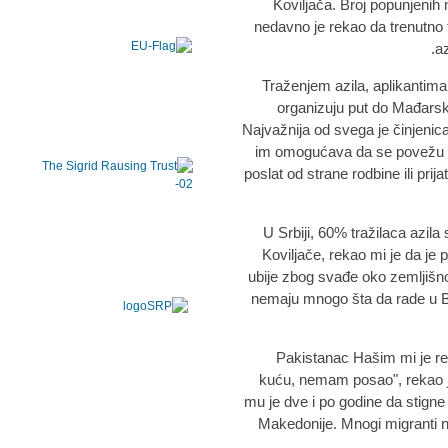
Koviljača. Broj popunjenih 
nedavno je rekao da trenutno 
az
Traženjem azila, aplikantim
organizuju put do Mađarske
Najvažnija od svega je činjenic
im omogućava da se povežu s
poslat od strane rodbine ili pri
U Srbiji, 60% tražilaca azil
Koviljače, rekao mi je da je 
ubije zbog svađe oko zemljišnog
nemaju mnogo šta da rade u Ban
Pakistanac Hašim mi je r
kuću, nemam posao", rekao je
mu je dve i po godine da stigne
Makedonije. Mnogi migranti na