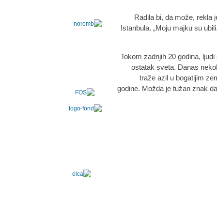
Radila bi, da može, rekla j
Istanbula. „Moju majku su ub
Tokom zadnjih 20 godina, ljudi
ostatak sveta. Danas nekoli
traže azil u bogatijim 
godine. Možda je tužan znak da