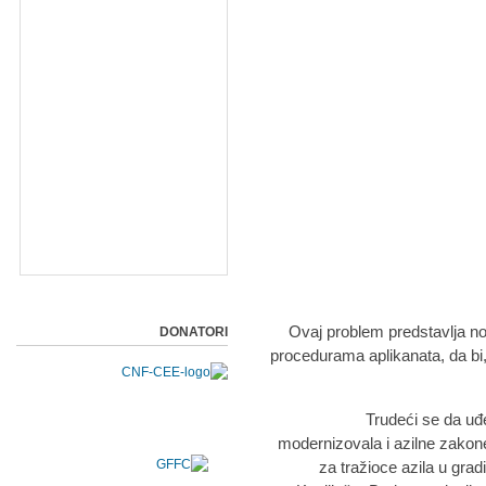
Ovaj problem predstavlja no
DONATORI
procedurama aplikanata, da bi,
Trudeći se da uđe
modernizovala i azilne zakone
za tražioce azila u gr