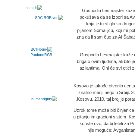
Gospodin Lesmajster kaže 
pokušava da se izbori sa Av
koja je tu stigla sa drug
pijanom Somalijcu, koji mi po
zna da li sam čuo za Al Šabab,
Gospodin Lesmajster kaže da 
briga o ovim ljudima, ali bilo 
azilantima. Oni će svi otići 
Kosovo je takođe otvorilo centar
znatno manji nego u Srbiji. 2
Kosovu. 2010. taj broj je por
Uzrok tome može biti činjenica
u pitanju imigracioni sistem. 
koriste ovo, da bi leteli za P
nije moguće: Avganistan