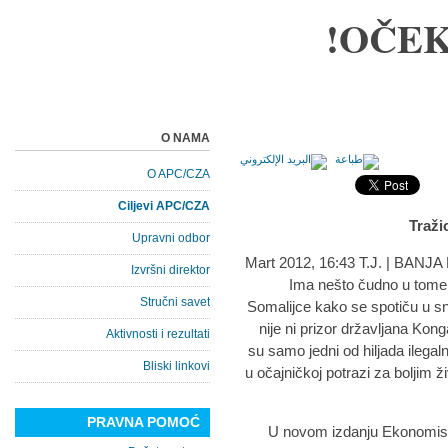
OČEK
O NAMA
O APC/CZA
Ciljevi APC/CZA
Traži
Upravni odbor
Izvršni direktor
Ima nešto čudno u tome 
Stručni savet
Somalijce kako se spotiču u s
nije ni prizor državljana Ko
Aktivnosti i rezultati
su samo jedni od hiljada ilegal
Bliski linkovi
u očajničkoj potrazi za boljim
PRAVNA POMOĆ
U novom izdanju Ekonomist