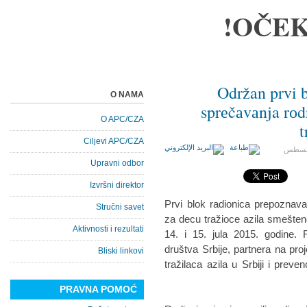
OČEK
Održan prvi b
O NAMA
sprеčаvаnja rоd
O APC/CZA
t
Ciljevi APC/CZA
/أغسطس
Upravni odbor
Izvršni direktor
Prvi blok radionica prepoznav
Stručni savet
za decu tražioce azila smeštene
Aktivnosti i rezultati
14. i 15. jula 2015. godine. 
društva Srbije, partnera na pro
Bliski linkovi
tražilaca azila u Srbiji i preve
PRAVNA POMOĆ