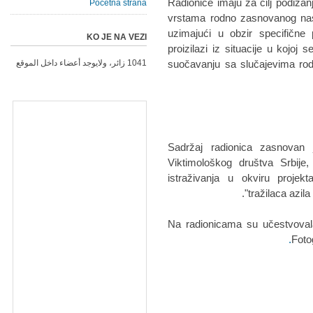
Radionice imaju za cilj podizanj
Početna strana
vrstama rodno zasnovanog nasi
uzimajući u obzir specifične 
KO JE NA VEZI
proizilazi iz situacije u kojo
suočavanju sa slučajevima rod
1041 زائر، ولايوجد أعضاء داخل الموقع
Sadržaj radionica zasnovan 
Viktimološkog društva Srbije
istraživanja u okviru projek
tražilaca azila
Na radionicama su učestvovala
Foto