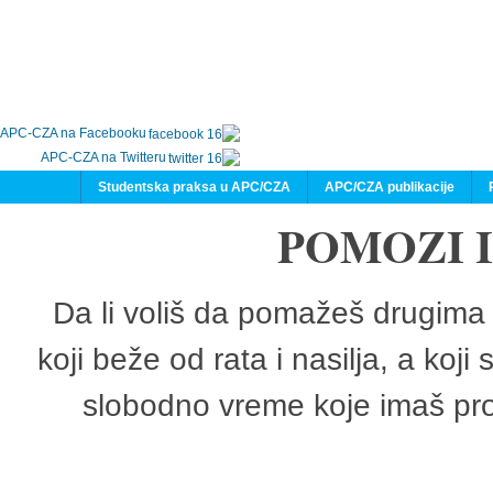
APC-CZA na Facebooku
APC-CZA na Twitteru
Studentska praksa u APC/CZA
APC/CZA publikacije
POMOZI 
Da li voliš da pomažeš drugima 
koji beže od rata i nasilja, a koji
slobodno vreme koje imaš pro