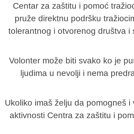
Centar za zaštitu i pomoć tražio
pruže direktnu podršku tražioci
tolerantnog i otvorenog društva i
Volonter može biti svako ko je p
ljudima u nevolji i nema predr
Ukoliko imaš želju da pomogneš i 
aktivnosti Centra za zaštitu i p