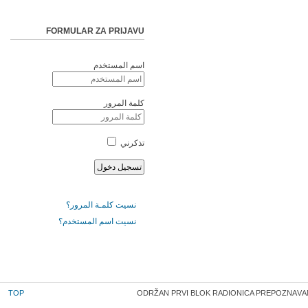
FORMULAR ZA PRIJAVU
اسم المستخدم
كلمة المرور
تذكرني
نسيت كلمـة المرور؟
نسيت اسم المستخدم؟
TOP
ODRŽAN PRVI BLOK RАDIОNICA PRЕPОZNАVА