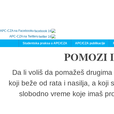
APC-CZA na Facebooku
APC-CZA na Twitteru
Studentska praksa u APC/CZA
APC/CZA publikacije
POMOZI 
Da li voliš da pomažeš drugima 
koji beže od rata i nasilja, a koji
slobodno vreme koje imaš pro