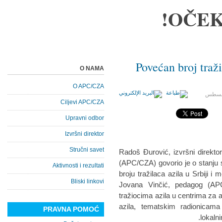
OČEK
Povećan broj traži
O NAMA
O APC/CZA
/أغسطس
Ciljevi APC/CZA
Upravni odbor
Izvršni direktor
Stručni savet
Radoš Đurović, izvršni direkto
(APC/CZA) govorio je o stanju si
Aktivnosti i rezultati
broju tražilaca azila u Srbiji 
Bliski linkovi
Jovana Vinčić, pedagog (AP
tražiocima azila u centrima za a
azila, tematskim radionicam
PRAVNA POMOĆ
lokaln