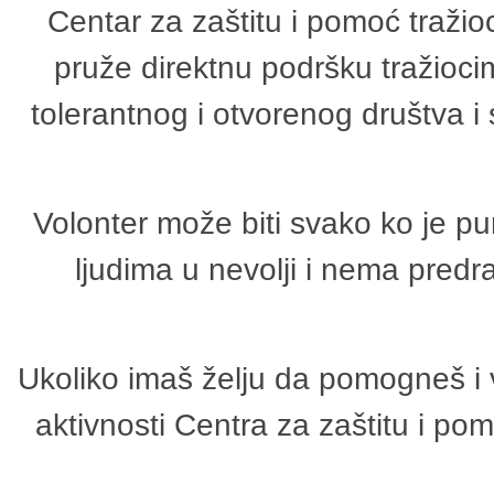
Centar za zaštitu i pomoć tražio
pruže direktnu podršku tražioci
tolerantnog i otvorenog društva i
Volonter može biti svako ko je p
ljudima u nevolji i nema predr
Ukoliko imaš želju da pomogneš i 
aktivnosti Centra za zaštitu i p