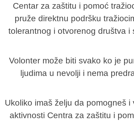
Centar za zaštitu i pomoć tražio
pruže direktnu podršku tražioci
tolerantnog i otvorenog društva i
Volonter može biti svako ko je p
ljudima u nevolji i nema predr
Ukoliko imaš želju da pomogneš i 
aktivnosti Centra za zaštitu i p