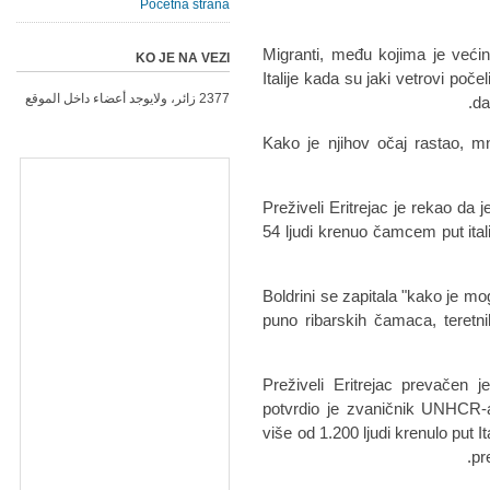
Početna strana
Migranti, među kojima je većin
KO JE NA VEZI
Italije kada su jaki vetrovi poč
2377 زائر، ولايوجد أعضاء داخل الموقع
da
Kako je njihov očaj rastao, m
Preživeli Eritrejac je rekao da 
54 ljudi krenuo čamcem put itali
Boldrini se zapitala "kako je 
puno ribarskih čamaca, teretnih
Preživeli Eritrejac prevačen 
potvrdio je zvaničnik UNHCR-
više od 1.200 ljudi krenulo put I
pr