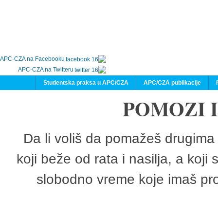
APC-CZA na Facebooku
APC-CZA na Twitteru
Studentska praksa u APC/CZA
APC/CZA publikacije
POMOZI 
Da li voliš da pomažeš drugima 
koji beže od rata i nasilja, a koji
slobodno vreme koje imaš pro