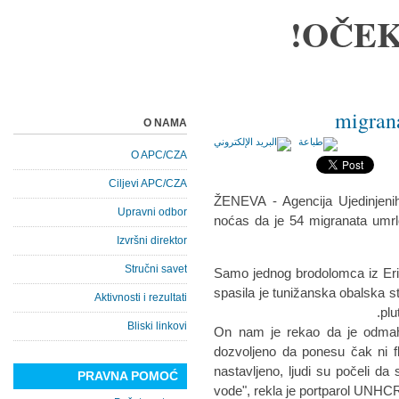
OČEK
O NAMA
O APC/CZA
Ciljevi APC/CZA
ŽENEVA - Agencija Ujedinjenih
Upravni odbor
noćas da je 54 migranata umr
Izvršni direktor
Stručni savet
Samo jednog brodolomca iz Eritr
spasila je tunižanska obalska s
Aktivnosti i rezultati
plu
Bliski linkovi
"On nam je rekao da je odmah
dozvoljeno da ponesu čak ni f
nastavljeno, ljudi su počeli d
PRAVNA POMOĆ
vode", rekla je portparol UNHCR-