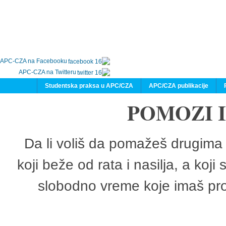
APC-CZA na Facebooku
APC-CZA na Twitteru
Studentska praksa u APC/CZA
APC/CZA publikacije
POMOZI 
Da li voliš da pomažeš drugima 
koji beže od rata i nasilja, a koji
slobodno vreme koje imaš pro