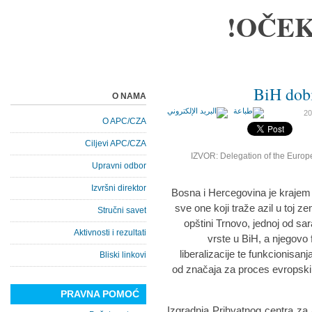
OČEK
BiH dobi
O NAMA
O APC/CZA
Ciljevi APC/CZA
IZVOR: Delegation of the Europ
Upravni odbor
Izvršni direktor
Bosna i Hercegovina je krajem 
sve one koji traže azil u toj ze
Stručni savet
opštini Trnovo, jednoj od sar
Aktivnosti i rezultati
vrste u BiH, a njegovo 
liberalizacije te funkcionisan
Bliski linkovi
od značaja za proces evropskih
PRAVNA POMOĆ
Izgradnja Prihvatnog centra za 