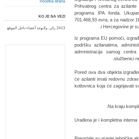
Početna strana
Prihvatnog centra za azilante
programa IPA fonda. Ukupan
KO JE NA VEZI
701.468,93 evra, a za nadzor 1
i Hercegovine je su
2413 زائر، ولايوجد أعضاء داخل الموقع
Iz programa EU pomoći, izgrađe
podršku azilanatima, adminis
administracija samog centra 
službenici n
Pored ova dva objekta izgrađe
će azilanti imati redovnu zdra
kotlovnica koja će zagrijavati s
Na kraju komple
Urađena je i kompletna interna 
Preostale su manje tehničke akti