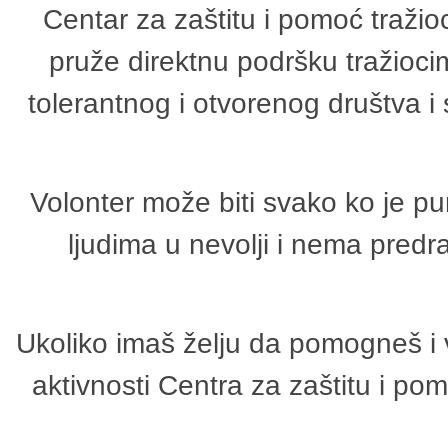
Centar za zaštitu i pomoć tražio
pruže direktnu podršku tražioci
tolerantnog i otvorenog društva i
Volonter može biti svako ko je p
ljudima u nevolji i nema predr
Ukoliko imaš želju da pomogneš i 
aktivnosti Centra za zaštitu i p