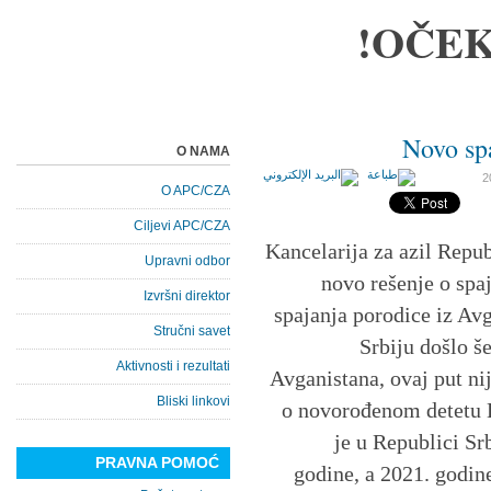
OČEK
Novo spa
O NAMA
O APC/CZA
Ciljevi APC/CZA
Kancelarija za azil Repub
Upravni odbor
novo rešenje o spaj
Izvršni direktor
spajanja porodice iz Avg
Stručni savet
Srbiju došlo š
Aktivnosti i rezultati
Avganistana, ovaj put nij
Bliski linkovi
o novorođenom detetu L
je u Republici Srb
PRAVNA POMOĆ
godine, a 2021. godine