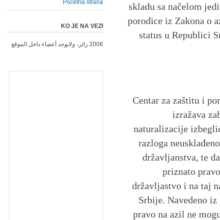
Početna strana
skladu sa načelom jedi
porodice iz Zakona o az
KO JE NA VEZI
status u Republici S
2006 زائر، ولايوجد أعضاء داخل الموقع
Centar za zaštitu i p
izražava zab
naturalizacije izbegl
razloga neusklađenost
državljanstva, te d
priznato pravo
državljastvo i na taj 
Srbije. Navedeno iz 
pravo na azil ne mogu