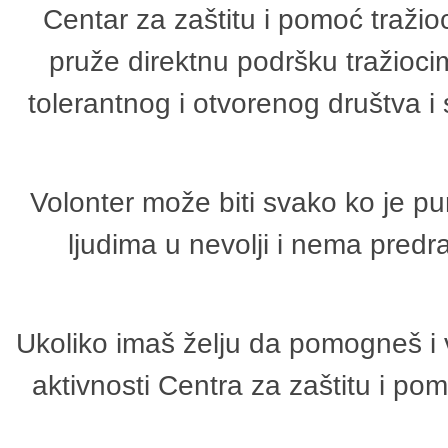
Centar za zaštitu i pomoć tražio
pruže direktnu podršku tražioci
tolerantnog i otvorenog društva i
Volonter može biti svako ko je p
ljudima u nevolji i nema predr
Ukoliko imaš želju da pomogneš i 
aktivnosti Centra za zaštitu i p