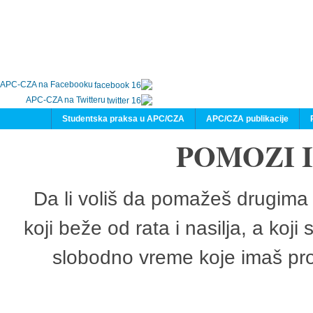
APC-CZA na Facebooku
APC-CZA na Twitteru
Studentska praksa u APC/CZA
APC/CZA publikacije
POMOZI 
Da li voliš da pomažeš drugima 
koji beže od rata i nasilja, a koji
slobodno vreme koje imaš pro