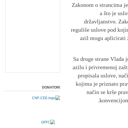
Zakonom o strancima jer
a što je usl
državljanstvo. Zak
reguliše uslove pod koji
azil mogu aplicirati
Sa druge strane Vlada j
azilu i privremenoj zašt
propisala uslove, nač
kojima je priznato prav
DONATORI
način se krše pr
konvencijom 