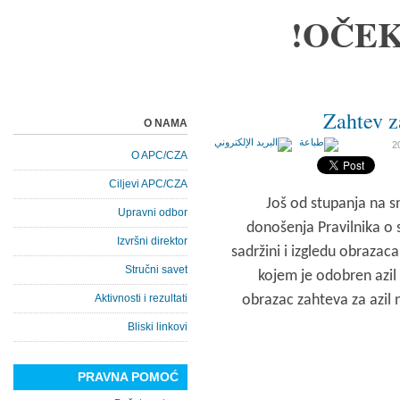
OČEK
Zahtev z
O NAMA
O APC/CZA
Ciljevi APC/CZA
Još od stupanja na sn
Upravni odbor
donošenja Pravilnika o s
Izvršni direktor
sadržini i izgledu obrazaca 
Stručni savet
kojem je odobren azil 
Aktivnosti i rezultati
obrazac zahteva za azil 
Bliski linkovi
PRAVNA POMOĆ