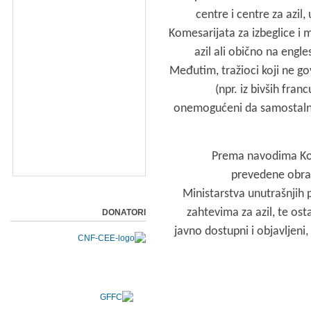
centre i centre za azil
Komesarijata za izbeglice i 
azil ali obično na engle
Međutim, tražioci koji ne gov
(npr. iz bivših fran
onemogućeni da samostalno
Prema navodima Kome
prevedene obrazc
Ministarstva unutrašnjih 
zahtevima za azil, te ost
DONATORI
javno dostupni i objavljeni,