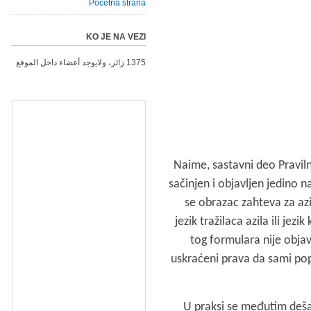
Početna strana
KO JE NA VEZI
1375 زائر، ولايوجد أعضاء داخل الموقع
Naime, sastavni deo Pravilni
sačinjen i objavljen jedino n
se obrazac zahteva za azi
jezik tražilaca azila ili je
tog formulara nije objavlj
uskraćeni prava da sami pop
U praksi se međutim dešav