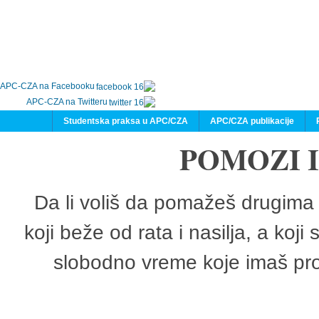
APC-CZA na Facebooku
APC-CZA na Twitteru
Studentska praksa u APC/CZA
APC/CZA publikacije
POMOZI 
Da li voliš da pomažeš drugima 
koji beže od rata i nasilja, a koji
slobodno vreme koje imaš pro