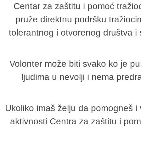
Centar za zaštitu i pomoć tražio
pruže direktnu podršku tražioci
tolerantnog i otvorenog društva i
Volonter može biti svako ko je p
ljudima u nevolji i nema predr
Ukoliko imaš želju da pomogneš i 
aktivnosti Centra za zaštitu i p