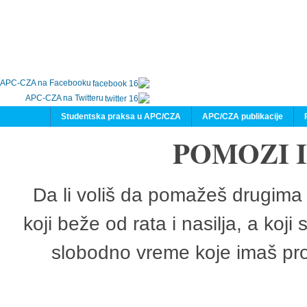
APC-CZA na Facebooku
APC-CZA na Twitteru
Studentska praksa u APC/CZA
APC/CZA publikacije
POMOZI 
Da li voliš da pomažeš drugima 
koji beže od rata i nasilja, a koji
slobodno vreme koje imaš pro