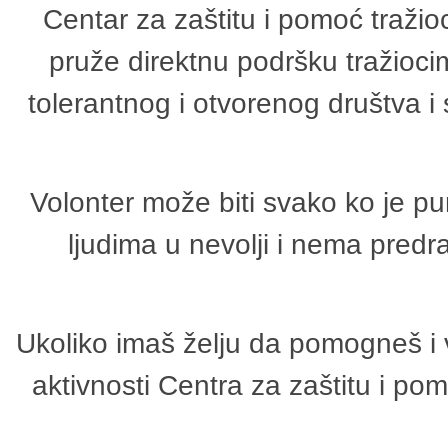
Centar za zaštitu i pomoć tražio
pruže direktnu podršku tražioci
tolerantnog i otvorenog društva i
Volonter može biti svako ko je p
ljudima u nevolji i nema predr
Ukoliko imaš želju da pomogneš i 
aktivnosti Centra za zaštitu i p