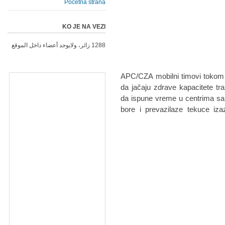
Početna strana
KO JE NA VEZI
1288 زائر، ولايوجد أعضاء داخل الموقع
APC/CZA mobilni timovi tokom p
da jačaju zdrave kapacitete traž
da ispune vreme u centrima sa 
bore i prevazilaze tekuce iz