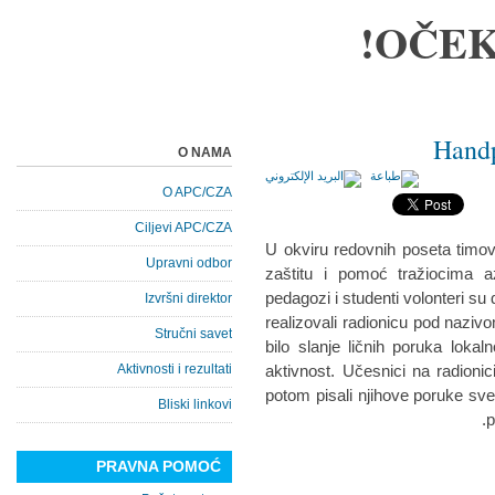
OČEK
O NAMA
O APC/CZA
Ciljevi APC/CZA
U okviru redovnih poseta timo
Upravni odbor
zaštitu i pomoć tražiocima a
pedagozi i studenti volonteri su
Izvršni direktor
realizovali radionicu pod nazivo
Stručni savet
bilo slanje ličnih poruka lokal
Aktivnosti i rezultati
aktivnost. Učesnici na radionici
potom pisali njihove poruke svet
Bliski linkovi
p
PRAVNA POMOĆ