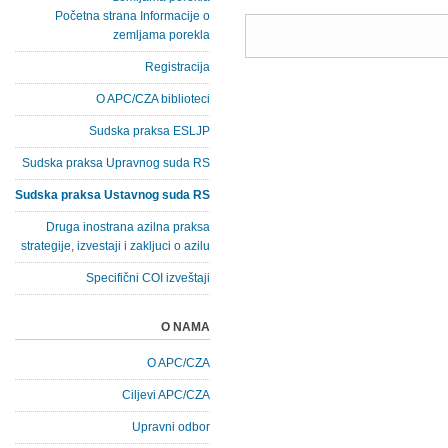
Početna strana Informacije o
zemljama porekla
Registracija
O APC/CZA biblioteci
Sudska praksa ESLJP
Sudska praksa Upravnog suda RS
Sudska praksa Ustavnog suda RS
Druga inostrana azilna praksa
strategije, izvestaji i zakljuci o azilu
Specifični COI izveštaji
O NAMA
O APC/CZA
Ciljevi APC/CZA
Upravni odbor