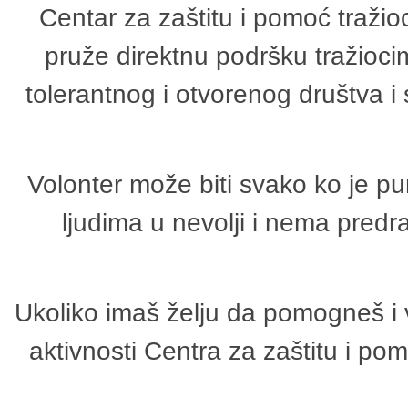
Centar za zaštitu i pomoć tražio
pruže direktnu podršku tražioci
tolerantnog i otvorenog društva i
Volonter može biti svako ko je p
ljudima u nevolji i nema predr
Ukoliko imaš želju da pomogneš i 
aktivnosti Centra za zaštitu i p