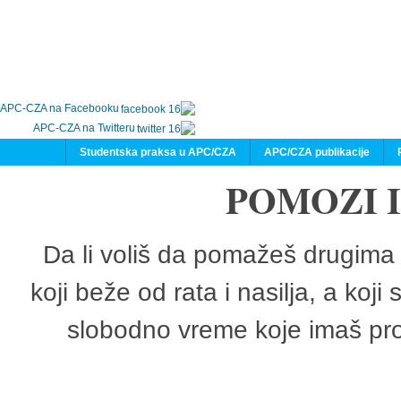
APC-CZA na Facebooku
APC-CZA na Twitteru
Studentska praksa u APC/CZA
APC/CZA publikacije
POMOZI 
Da li voliš da pomažeš drugima 
koji beže od rata i nasilja, a koji
slobodno vreme koje imaš pro