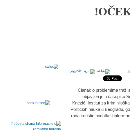
OČEK
Članak o problemima tražila
objavljen je u časopisu S
Knezić, Institut za kriminiloška
Političkih nauka u Beogradu, go
rada koristio podatke i informac