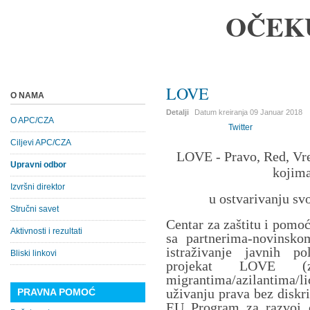
OČEK
LOVE
O NAMA
Detalji
Datum kreiranja
09 Januar 2018
O APC/CZA
Twitter
Ciljevi APC/CZA
LOVE - Pravo, Red, Vre
Upravni odbor
kojima
Izvršni direktor
u ostvarivanju sv
Stručni savet
Centar za zaštitu i pomo
Aktivnosti i rezultati
sa partnerima-novinsk
istraživanje javnih po
Bliski linkovi
projekat LOVE (z
migrantima/azilantima/
uživanju prava bez diskri
PRAVNA POMOĆ
EU Program za razvoj c