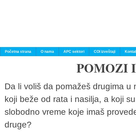
Početna strana
O nama
APC sektori
COI izveštaji
Konta
POMOZI 
Da li voliš da pomažeš drugima u n
koji beže od rata i nasilja, a koji 
slobodno vreme koje imaš provedeš
druge?