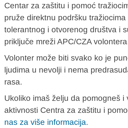
Centar za zaštitu i pomoć tražioci
pruže direktnu podršku tražiocima 
tolerantnog i otvorenog društva i 
priključe mreži APC/CZA volontera
Volonter može biti svako ko je pu
ljudima u nevolji i nema predrasuda
rasa.
Ukoliko imaš želju da pomogneš i 
aktivnosti Centra za zaštitu i po
nas za više informacija.