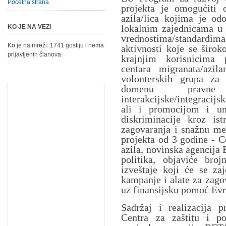
Početna strana
projekta je omogućiti o
azila/lica kojima je odo
lokalnim zajednicama u S
KO JE NA VEZI
vrednostima/standard
Ko je na mreži: 1741 gostiju i nema
aktivnosti koje se širo
prijavljenih članova
krajnjim korisnicima 
centara migranata/azil
volonterskih grupa za 
domenu pravne z
interakcijske/integracij
ali i promocijom i un
diskriminacije kroz is
zagovaranja i snažnu me
projekta od 3 godine - C
azila, novinska agencija 
politika, objaviće broj
izveštaje koji će se zaj
kampanje i alate za zago
uz finansijsku pomoć Evr
Sadržaj i realizacija p
Centra za zaštitu i p