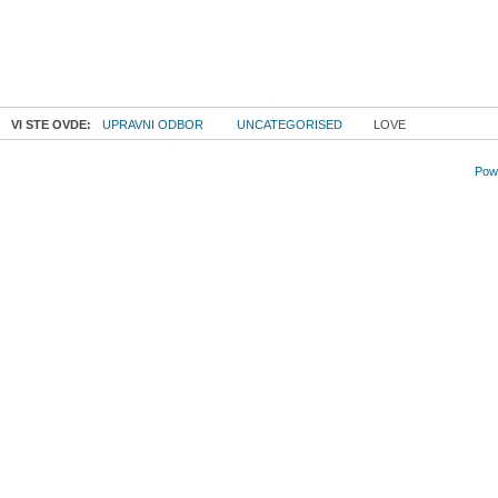
VI STE OVDE:
UPRAVNI ODBOR
UNCATEGORISED
LOVE
Powe