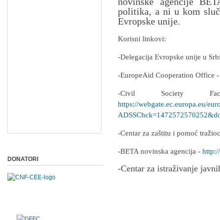
novinske agencije BETA
politika, a ni u kom slu
Evropske unije.
Korisni linkovi:
-Delegacija Evropske unije u Srb
-EuropeAid Cooperation Office 
-Civil Society F
https://webgate.ec.europa.eu/eur
ADSSChck=1472572570252&do=
-Centar za zaštitu i pomoć traži
-BETA novinska agencija -
http:/
DONATORI
-Centar za istraživanje javni