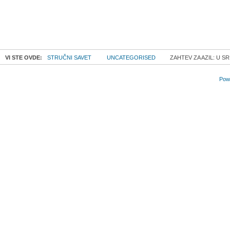
VI STE OVDE:
STRUČNI SAVET
UNCATEGORISED
ZAHTEV ZA AZIL: U S
Powe