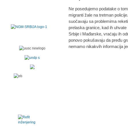
Ne posedujemo podatake o tome, 
migranti žale na tretman polici
suočavaju sa problemima reketir
prelaska granice, kad ih uhvate
Srbije i Mađarske, vraćaju ih o
ponovo pokušavaju da pređu gran
nemamo nikakvih informacija jer