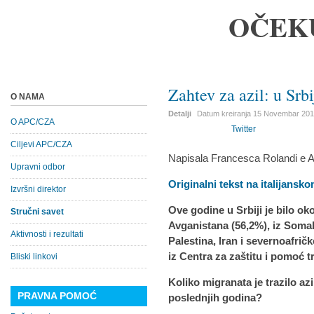
OČEK
Zahtev za azil: u Srb
O NAMA
Detalji
Datum kreiranja
15 Novembar 20
O APC/CZA
Twitter
Ciljevi APC/CZA
Napisala Francesca Rolandi e A
Upravni odbor
Originalni tekst na italijansk
Izvršni direktor
Ove godine u Srbiji je bilo oko
Stručni savet
Avganistana (56,2%), iz Somali
Aktivnosti i rezultati
Palestina, Iran i severnoafri
iz Centra za zaštitu i pomoć 
Bliski linkovi
Koliko migranata je trazilo azil
PRAVNA POMOĆ
poslednjih godina?