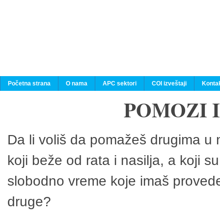
Početna strana
O nama
APC sektori
COI izveštaji
Konta
POMOZI 
Da li voliš da pomažeš drugima u n
koji beže od rata i nasilja, a koji 
slobodno vreme koje imaš provedeš
druge?