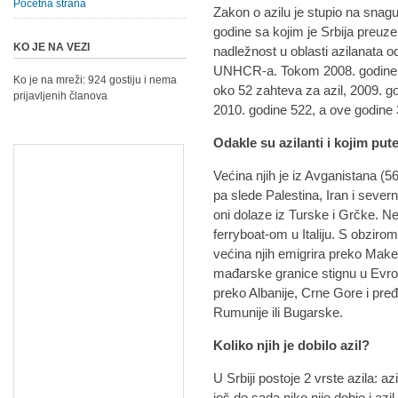
Početna strana
Zakon o azilu je stupio na snag
godine sa kojim je Srbija preuze
KO JE NA VEZI
nadležnost u oblasti azilanata o
UNHCR-a. Tokom 2008. godine j
Ko je na mreži: 924 gostiju i nema
oko 52 zahteva za azil, 2009. g
prijavljenih članova
2010. godine 522, a ove godine
Odakle su azilanti i kojim put
Većina njih je iz Avganistana (5
pa slede Palestina, Iran i seve
oni dolaze iz Turske i Grčke. Ne
ferryboat-om u Italiju. S obziro
većina njih emigrira preko Maked
mađarske granice stignu u Evrop
preko Albanije, Crne Gore i pre
Rumunije ili Bugarske.
Koliko njih je dobilo azil?
U Srbiji postoje 2 vrste azila: az
još do sada niko nije dobio i azi