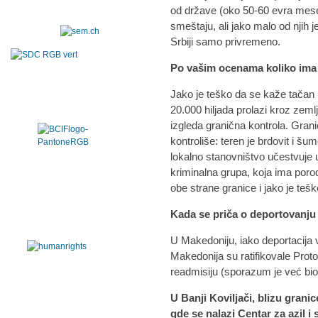
od države (oko 50-60 evra mese
smeštaju, ali jako malo od njih 
Srbiji samo privremeno.
Po vašim ocenama koliko ima 
Jako je teško da se kaže tačan 
20.000 hiljada prolazi kroz zeml
izgleda granična kontrola. Gran
kontroliše: teren je brdovit i šu
lokalno stanovništvo učestvuje 
kriminalna grupa, koja ima porod
obe strane granice i jako je teško 
Kada se priča o deportovanju
U Makedoniju, iako deportacija 
Makedonija su ratifikovale Pro
readmisiju (sporazum je već bio 
U Banji Koviljači, blizu grani
gde se nalazi Centar za azil 