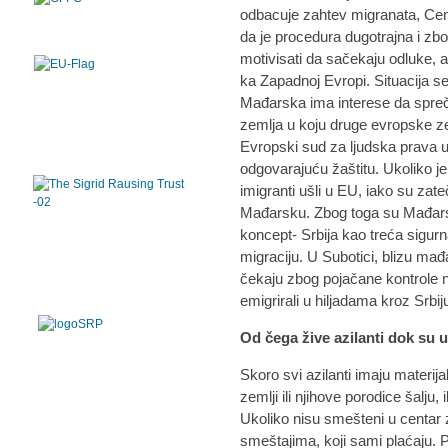
odbacuje zahtev migranata, Cen
da je procedura dugotrajna i z
motivisati da sačekaju odluke, a
ka Zapadnoj Evropi. Situacija s
Mađarska ima interese da spreči 
zemlja u koju druge evropske ze
Evropski sud za ljudska prava 
odgovarajuću žaštitu. Ukoliko 
imigranti ušli u EU, iako su zat
Mađarsku. Zbog toga su Mađarska
koncept- Srbija kao treća sigurn
migraciju. U Subotici, blizu mađ
čekaju zbog pojačane kontrole n
emigrirali u hiljadama kroz Srbiju
Od čega žive azilanti dok su u
Skoro svi azilanti imaju materija
zemlji ili njihove porodice šalju, 
Ukoliko nisu smešteni u centar z
smeštajima, koji sami plaćaju.