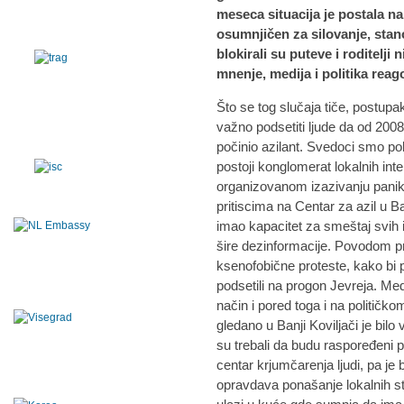
meseca situacija je postala na
osumnjičen za silovanje, stan
blokirali su puteve i roditelji
mnenje, medija i politika reag
Što se tog slučaja tiče, postupak 
važno podsetiti ljude da od 2008
počinio azilant. Svedoci smo pol
postoji konglomerat lokalnih inter
organizovanom izazivanju panik
pritiscima na Centar za azil u Ban
imao kapacitet za smeštaj svih im
šire dezinformacije. Povodom pri
ksenofobične proteste, kako bi p
podsetili na progon Jevreja. Med
način i pored toga i na političk
gledano u Banji Koviljači je bilo
su trebali da budu raspoređeni p
centar krjumčarenja ljudi, pa je bi
opravdava ponašanje lokalnih st