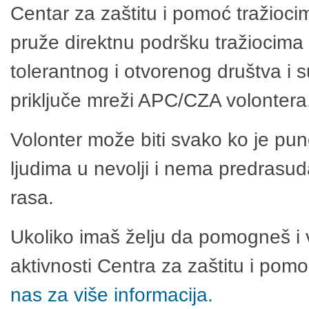
Centar za zaštitu i pomoć tražioci
pruže direktnu podršku tražiocima 
tolerantnog i otvorenog društva i 
priključe mreži APC/CZA volontera
Volonter može biti svako ko je pu
ljudima u nevolji i nema predrasuda
rasa.
Ukoliko imaš želju da pomogneš i 
aktivnosti Centra za zaštitu i po
nas za više informacija.