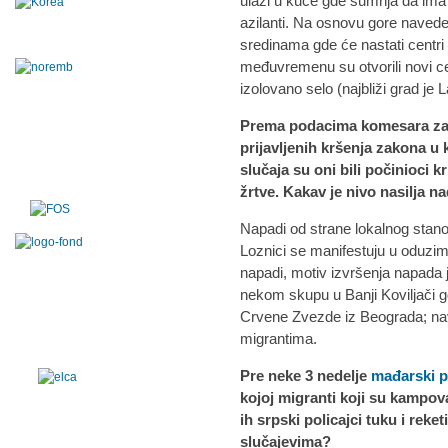
ulazi u kuće gde sumnja da ima i
azilanti. Na osnovu gore naved
sredinama gde će nastati centri 
međuvremenu su otvorili novi ce
izolovano selo (najbliži grad je 
Prema podacima komesara za 
prijavljenih kršenja zakona u k
slučaja su oni bili počinioci k
žrtve. Kakav je nivo nasilja na
Napadi od strane lokalnog stano
Loznici se manifestuju u oduzim
napadi, motiv izvršenja napada j
nekom skupu u Banji Koviljači gde
Crvene Zvezde iz Beograda; nav
migrantima.
Pre neke 3 nedelje
mađarski p
kojoj migranti koji su kampov
ih srpski policajci tuku i reke
slučajevima?