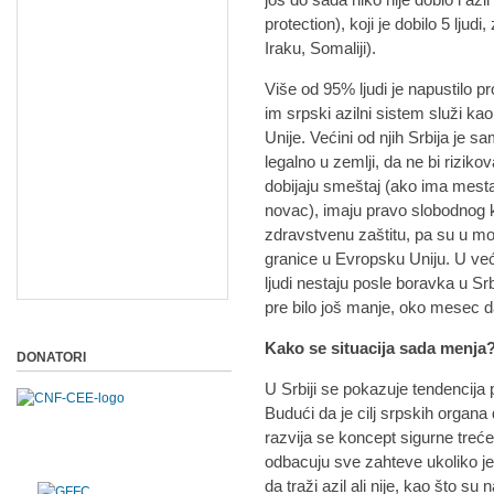
protection), koji je dobilo 5 ljud
Iraku, Somaliji).
Više od 95% ljudi je napustilo pr
im srpski azilni sistem služi k
Unije. Većini od njih Srbija je s
legalno u zemlji, da ne bi rizikova
dobijaju smeštaj (ako ima mesta)
novac), imaju pravo slobodnog kre
zdravstvenu zaštitu, pa su u m
granice u Evropsku Uniju. U već
ljudi nestaju posle boravka u Srb
pre bilo još manje, oko mesec 
Kako se situacija sada menja
DONATORI
U Srbiji se pokazuje tendencija 
Budući da je cilj srpskih organa 
razvija se koncept sigurne treć
odbacuju sve zahteve ukoliko j
da traži azil ali nije, kao što s