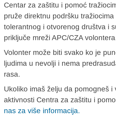
Centar za zaštitu i pomoć tražioci
pruže direktnu podršku tražiocima 
tolerantnog i otvorenog društva i 
priključe mreži APC/CZA volontera
Volonter može biti svako ko je pu
ljudima u nevolji i nema predrasuda
rasa.
Ukoliko imaš želju da pomogneš i 
aktivnosti Centra za zaštitu i po
nas za više informacija.