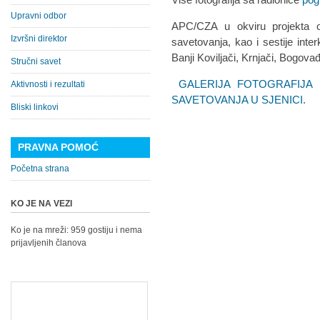
Upravni odbor
APC/CZA u okviru projekta or
Izvršni direktor
savetovanja, kao i sestije inte
Banji Koviljači, Krnjači, Bogovađi
Stručni savet
GALERIJA FOTOGRAFIJA
Aktivnosti i rezultati
SAVETOVANJA U SJENICI.
Bliski linkovi
PRAVNA POMOĆ
Početna strana
KO JE NA VEZI
Ko je na mreži: 959 gostiju i nema
prijavljenih članova