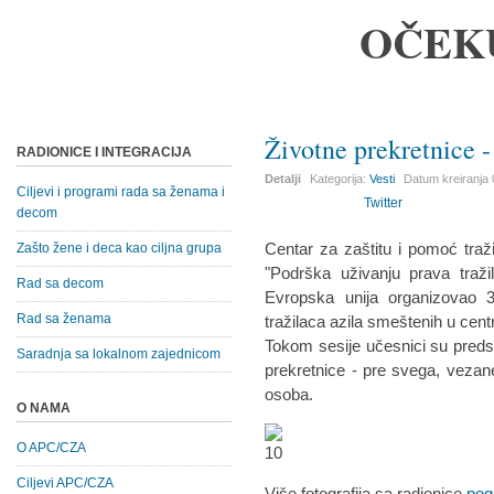
OČEK
Životne prekretnice -
RADIONICE I INTEGRACIJA
Detalji
Kategorija:
Vesti
Datum kreiranja
Ciljevi i programi rada sa ženama i
Twitter
decom
Centar za zaštitu i pomoć traž
Zašto žene i deca kao ciljna grupa
"Podrška uživanju prava tražil
Rad sa decom
Evropska unija organizovao 30
Rad sa ženama
tražilaca azila smeštenih u centr
Tokom sesije učesnici su predst
Saradnja sa lokalnom zajednicom
prekretnice - pre svega, vezane
osoba.
O NAMA
O APC/CZA
Ciljevi APC/CZA
Više fotografija sa radionice
pogl