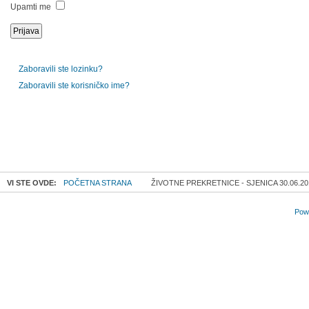
Upamti me
Zaboravili ste lozinku?
Zaboravili ste korisničko ime?
VI STE OVDE:
POČETNA STRANA
ŽIVOTNE PREKRETNICE - SJENICA 30.06.20
Powe