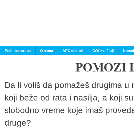
Početna strana
O nama
APC sektori
COI izveštaji
Konta
POMOZI 
Da li voliš da pomažeš drugima u n
koji beže od rata i nasilja, a koji 
slobodno vreme koje imaš provedeš
druge?