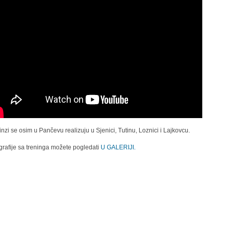
inzi se osim u Pančevu realizuju u Sjenici, Tutinu, Loznici i Lajkovcu.
grafije sa treninga možete pogledati
U GALERIJI.