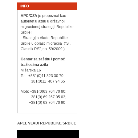
INFO
APC/CZA
je prepoznat kao
autoritet u azilu u državnoj
migracionoj strategiji Republike
Srbije!
- Strategija Vlade Republike
Srbije u oblasti migracija ("Sl.
Glasnik RS", no. 59/2009.)
Centar za zaštitu i pomoć
tražiocima azila
Mišarska 16
Tel: +381(0)11 323 30 70;
+381(0)11 407 94 65
Mob: +381(0)63 704 70 80;
+381(0) 69 267 05 03;
+381(0) 63 704 70 90
APEL VLADI REPUBLIKE SRBIJE