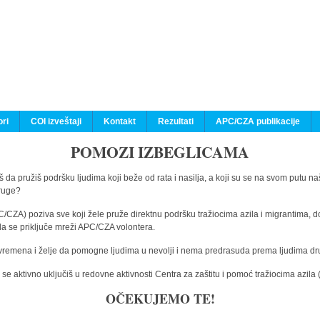
ri
COI izveštaji
Kontakt
Rezultati
APC/CZA publikacije
POMOZI IZBEGLICAMA
 da pružiš podršku ljudima koji beže od rata i nasilja, a koji su se na svom putu na
druge?
C/CZA) poziva sve koji žele pruže direktnu podršku tražiocima azila i migrantima, d
da se priključe mreži APC/CZA volontera.
vremena i želje da pomogne ljudima u nevolji i nema predrasuda prema ljudima drugi
e aktivno uključiš u redovne aktivnosti Centra za zaštitu i pomoć tražiocima azil
OČEKUJEMO TE!