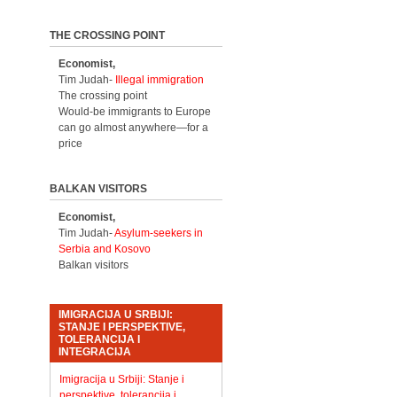
THE CROSSING POINT
Economist,
Tim Judah-
Illegal immigration
The crossing point
Would-be immigrants to Europe
can go almost anywhere—for a
price
BALKAN VISITORS
Economist,
Tim Judah-
Asylum-seekers in
Serbia and Kosovo
Balkan visitors
IMIGRACIJA U SRBIJI:
STANJE I PERSPEKTIVE,
TOLERANCIJA I
INTEGRACIJA
Imigracija u Srbiji: Stanje i
perspektive, tolerancija i