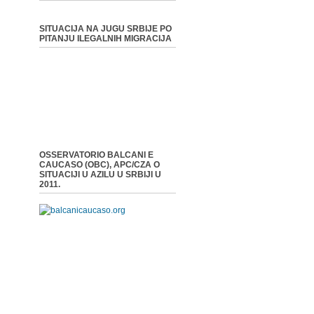
SITUACIJA NA JUGU SRBIJE PO
PITANJU ILEGALNIH MIGRACIJA
OSSERVATORIO BALCANI E
CAUCASO (OBC), APC/CZA O
SITUACIJI U AZILU U SRBIJI U
2011.