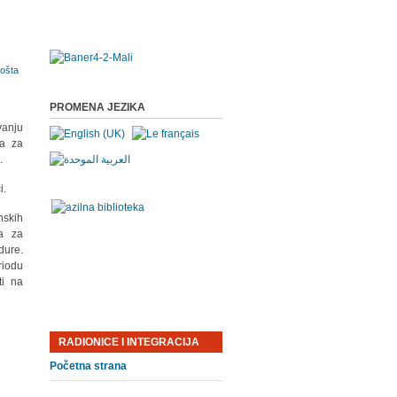
PROMENA JEZIKA
vanju
ja za
.
i.
nskih
ma za
dure.
riodu
ti na
RADIONICE I INTEGRACIJA
Početna strana