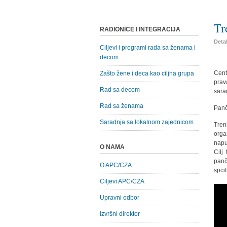
Tr
RADIONICE I INTEGRACIJA
Detal
Ciljevi i programi rada sa ženama i
decom
Cent
Zašto žene i deca kao ciljna grupa
prav
Rad sa decom
sara
Rad sa ženama
Panč
Saradnja sa lokalnom zajednicom
Tren
orga
napu
O NAMA
Cilj
panč
O APC/CZA
spci
Ciljevi APC/CZA
Upravni odbor
Izvršni direktor