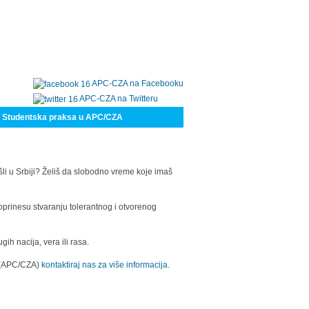
APC-CZA na Facebooku
APC-CZA na Twitteru
Studentska praksa u APC/CZA
šli u Srbiji? Želiš da slobodno vreme koje imaš
oprinesu stvaranju tolerantnog i otvorenog
h nacija, vera ili rasa.
a (APC/CZA)
kontaktiraj nas za više informacija.