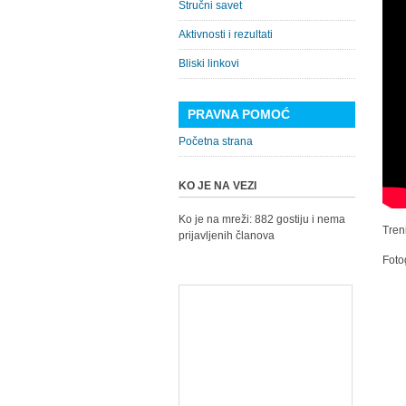
Stručni savet
Aktivnosti i rezultati
Bliski linkovi
PRAVNA POMOĆ
Početna strana
KO JE NA VEZI
Ko je na mreži: 882 gostiju i nema
Tren
prijavljenih članova
Foto