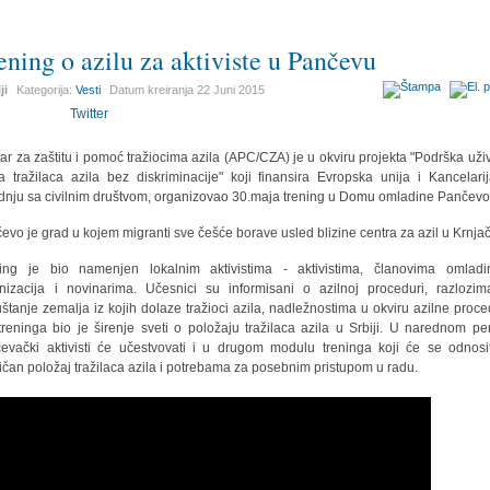
ening o azilu za aktiviste u Pančevu
ji
Kategorija:
Vesti
Datum kreiranja
22 Juni 2015
Twitter
ar za zaštitu i pomoć tražiocima azila (APC/CZA) je u okviru projekta "Podrška uži
a tražilaca azila bez diskriminacije" koji finansira Evropska unija i Kancelari
dnju sa civilnim društvom, organizovao 30.maja trening u Domu omladine Pančevo
evo je grad u kojem migranti sve češće borave usled blizine centra za azil u Krnjač
ing je bio namenjen lokalnim aktivistima - aktivistima, članovima omladi
nizacija i novinarima. Učesnici su informisani o azilnoj proceduri, razlozi
štanje zemalja iz kojih dolaze tražioci azila, nadležnostima u okviru azilne proce
 treninga bio je širenje sveti o položaju tražilaca azila u Srbiji. U narednom pe
evački aktivisti će učestvovati i u drugom modulu treninga koji će se odnosi
fičan položaj tražilaca azila i potrebama za posebnim pristupom u radu.