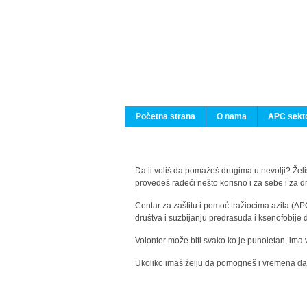
Početna strana
O nama
APC sekto
Da li voliš da pomažeš drugima u nevolji? Želiš
provedeš radeći nešto korisno i za sebe i za 
Centar za zaštitu i pomoć tražiocima azila (AP
društva i suzbijanju predrasuda i ksenofobije 
Volonter može biti svako ko je punoletan, ima 
Ukoliko imaš želju da pomogneš i vremena da s