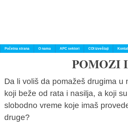
Početna strana
O nama
APC sektori
COI izveštaji
Konta
POMOZI 
Da li voliš da pomažeš drugima u n
koji beže od rata i nasilja, a koji 
slobodno vreme koje imaš provedeš
druge?