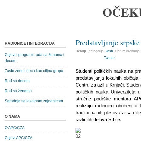
OČEK
Predstavljanje srpske 
RADIONICE I INTEGRACIJA
Detalji
Kategorija:
Vesti
Datum kreiranja
Ciljevi i programi rada sa ženama i
Twitter
decom
Studenti političkih nauka na pr
Zašto žene i deca kao ciljna grupa
predstavljanja lokalnih običaj
Rad sa decom
Centru za azil u Krnjači. Student
Rad sa ženama
političkih nauka Univerziteta
stručne podrške mentora AP
Saradnja sa lokalnom zajednicom
realizuju radionicu obučeni u 
tradicionalnih plesova a sa cilje
O NAMA
različitih delova Srbije.
O APC/CZA
Ciljevi APC/CZA