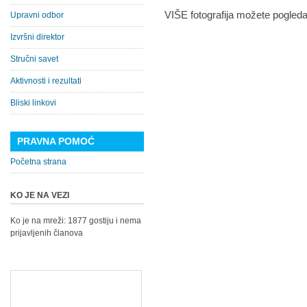
VIŠE fotografija možete pogleda
Upravni odbor
Izvršni direktor
Stručni savet
Aktivnosti i rezultati
Bliski linkovi
PRAVNA POMOĆ
Početna strana
KO JE NA VEZI
Ko je na mreži: 1877 gostiju i nema
prijavljenih članova