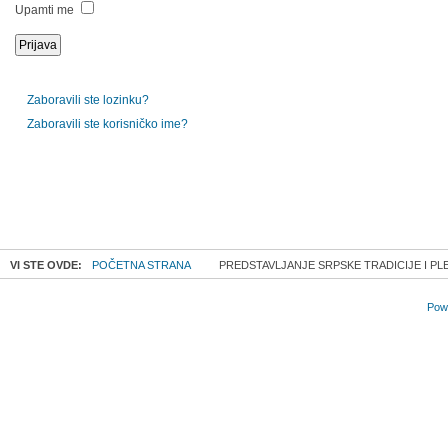
Upamti me
Zaboravili ste lozinku?
Zaboravili ste korisničko ime?
VI STE OVDE:
POČETNA STRANA
PREDSTAVLJANJE SRPSKE TRADICIJE I PL
Powe