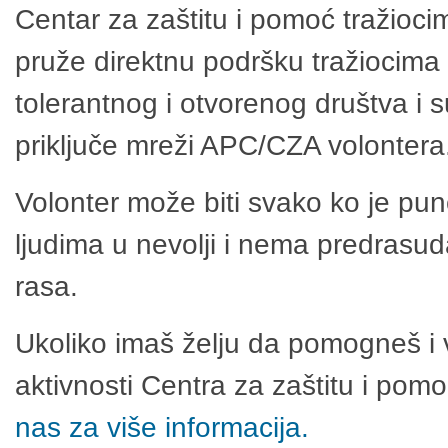
Centar za zaštitu i pomoć tražioci
pruže direktnu podršku tražiocima 
tolerantnog i otvorenog društva i 
priključe mreži APC/CZA volontera
Volonter može biti svako ko je pu
ljudima u nevolji i nema predrasuda
rasa.
Ukoliko imaš želju da pomogneš i 
aktivnosti Centra za zaštitu i po
nas za više informacija.