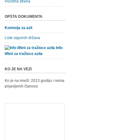
Početna strana
OPŠTA DOKUMENTA
Komisija za azil
Liste sigurnih država
Info
lifleti za tražioce azila
KO JE NA VEZI
Ko je na mreži: 2013 gostiju i nema
prijavljenih članova