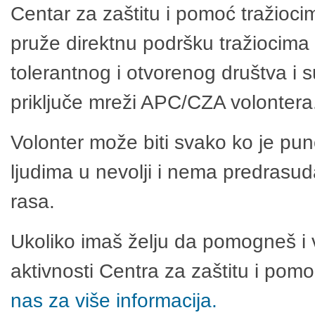
Centar za zaštitu i pomoć tražioci
pruže direktnu podršku tražiocima 
tolerantnog i otvorenog društva i 
priključe mreži APC/CZA volontera
Volonter može biti svako ko je pu
ljudima u nevolji i nema predrasuda
rasa.
Ukoliko imaš želju da pomogneš i 
aktivnosti Centra za zaštitu i po
nas za više informacija.