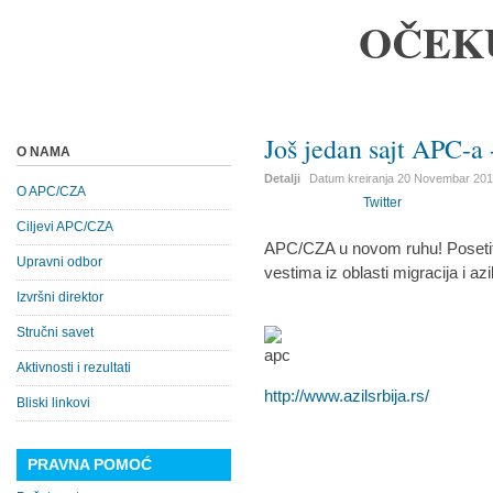
OČEK
Još jedan sajt APC-a -
O NAMA
Detalji
Datum kreiranja
20 Novembar 20
O APC/CZA
Twitter
Ciljevi APC/CZA
APC/CZA u novom ruhu! Posetite
Upravni odbor
vestima iz oblasti migracija i azi
Izvršni direktor
Stručni savet
Aktivnosti i rezultati
http://www.azilsrbija.rs/
Bliski linkovi
PRAVNA POMOĆ