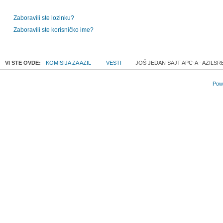
Zaboravili ste lozinku?
Zaboravili ste korisničko ime?
VI STE OVDE:
KOMISIJA ZA AZIL
VESTI
JOŠ JEDAN SAJT APC-A - AZILSR
Powe