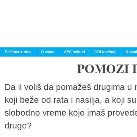
Početna strana
O nama
APC sektori
COI izveštaji
Konta
POMOZI 
Da li voliš da pomažeš drugima u n
koji beže od rata i nasilja, a koji 
slobodno vreme koje imaš provedeš
druge?