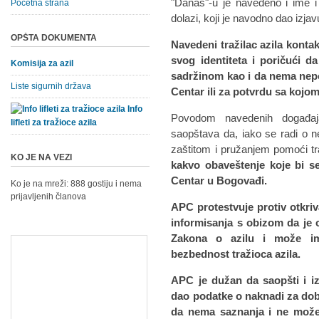
"Danas"-u je navedeno i ime i
Početna strana
dolazi, koji je navodno dao izja
OPŠTA DOKUMENTA
Navedeni tražilac azila kontak
svog identiteta i poričući 
Komisija za azil
sadržinom kao i da nema nep
Liste sigurnih država
Centar ili za potvrdu sa kojo
Info
Povodom navedenih događaj
lifleti za tražioce azila
saopštava da, iako se radi o ne
zaštitom i pružanjem pomoći t
KO JE NA VEZI
kakvo obaveštenje koje bi s
Centar u Bogovađi.
Ko je na mreži: 888 gostiju i nema
prijavljenih članova
APC protestvuje protiv otkriv
informisanja s obizom da je o
Zakona o azilu i može im
bezbednost tražioca azila.
APC je dužan da saopšti i iz
dao podatke o naknadi za dob
da nema saznanja i ne može 