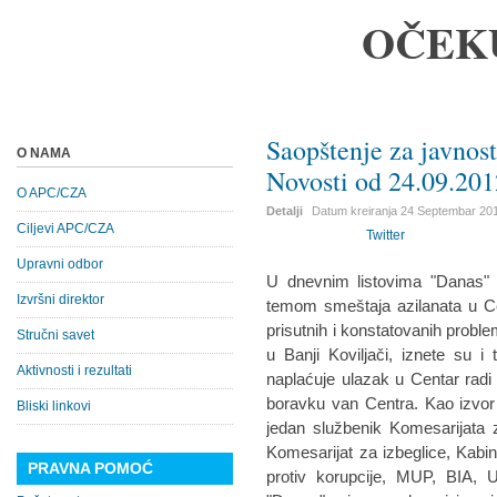
OČEK
Saopštenje za javnos
O NAMA
Novosti od 24.09.201
O APC/CZA
Detalji
Datum kreiranja
24 Septembar 20
Ciljevi APC/CZA
Twitter
Upravni odbor
U dnevnim listovima "Danas" i
Izvršni direktor
temom smeštaja azilanata u Ce
prisutnih i konstatovanih probl
Stručni savet
u Banji Koviljači, iznete su i
Aktivnosti i rezultati
naplaćuje ulazak u Centar radi
boravku van Centra. Kao izvor o
Bliski linkovi
jedan službenik Komesarijata 
Komesarijat za izbeglice, Kabi
PRAVNA POMOĆ
protiv korupcije, MUP, BIA,