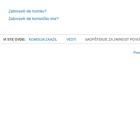
Zaboravili ste lozinku?
Zaboravili ste korisničko ime?
VI STE OVDE:
KOMISIJA ZA AZIL
VESTI
SAOPŠTENJE ZA JAVNOST POVODO
Powe