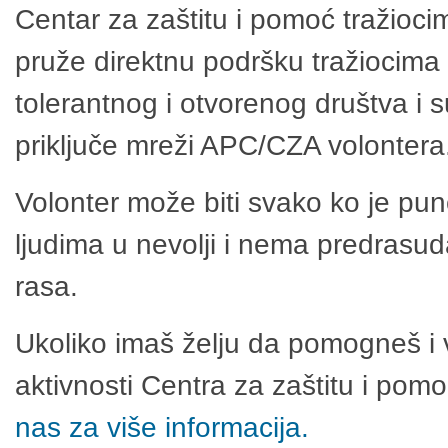
Centar za zaštitu i pomoć tražioci
pruže direktnu podršku tražiocima 
tolerantnog i otvorenog društva i 
priključe mreži APC/CZA volontera
Volonter može biti svako ko je pu
ljudima u nevolji i nema predrasuda
rasa.
Ukoliko imaš želju da pomogneš i 
aktivnosti Centra za zaštitu i po
nas za više informacija.