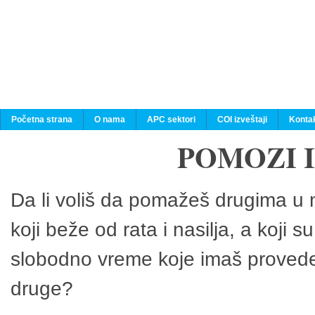
Početna strana
O nama
APC sektori
COI izveštaji
Konta
POMOZI 
Da li voliš da pomažeš drugima u n
koji beže od rata i nasilja, a koji 
slobodno vreme koje imaš provedeš
druge?