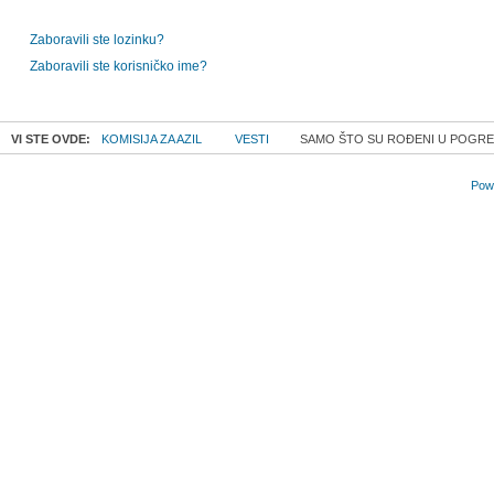
Zaboravili ste lozinku?
Zaboravili ste korisničko ime?
VI STE OVDE:
KOMISIJA ZA AZIL
VESTI
SAMO ŠTO SU ROĐENI U POGR
Powe