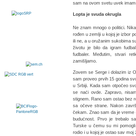
sam na ovom svetu uvek imam i
Lopta je svuda okrugla
Ne znam mnogo o politici. Nikad
rođen u zemlji u kojoj je izbor po
ili ne, a u oružanim sukobima su
životu je bilo da igram fudba
fudbaler. Međutim, stvari r
zamišljamo.
Zovem se Serge i dolazim iz O
sam proveo prvih 15 godina sv
u Srbiji. Kada sam otpočeo sv
se naći ovde. Zapravo, nisa
stignem. Rano sam ostao bez rodi
sa očeve strane. Nakon zavr
čekam. Znao sam da je vreme d
budućnost. Prvo je trebalo sa
Turske u čemu su mi pomogli 
rodio i u kojoj je ostao sav m