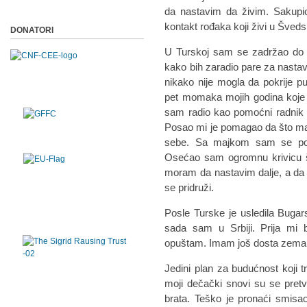
da nastavim da živim. Sakupio
kontakt rođaka koji živi u Šveds
DONATORI
U Turskoj sam se zadržao do 
kako bih zaradio pare za nastav
nikako nije mogla da pokrije p
pet momaka mojih godina koj
sam radio kao pomoćni radnik 
Posao mi je pomagao da što ma
sebe. Sa majkom sam se povr
Osećao sam ogromnu krivicu š
moram da nastavim dalje, a da
se pridruži.
Posle Turske je usledila Bugar
sada sam u Srbiji. Prija mi
opuštam. Imam još dosta zemal
Jedini plan za budućnost koji
moji dečački snovi su se pret
brata. Teško je pronaći smisa