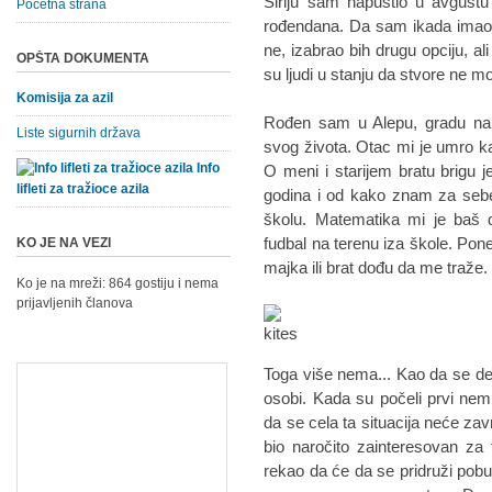
Siriju sam napustio u avgust
Početna strana
rođendana. Da sam ikada imao 
ne, izabrao bih drugu opciju, al
OPŠTA DOKUMENTA
su ljudi u stanju da stvore ne 
Komisija za azil
Rođen sam u Alepu, gradu na s
Liste sigurnih država
svog života. Otac mi je umro 
Info
O meni i starijem bratu brigu j
lifleti za tražioce azila
godina i od kako znam za seb
školu. Matematika mi je baš 
fudbal na terenu iza škole. Po
KO JE NA VEZI
majka ili brat dođu da me traže.
Ko je na mreži: 864 gostiju i nema
prijavljenih članova
Toga više nema... Kao da se d
osobi. Kada su počeli prvi nemi
da se cela ta situacija neće zavr
bio naročito zainteresovan za
rekao da će da se pridruži pobu