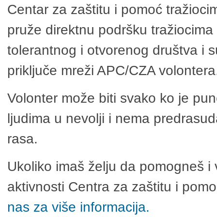
Centar za zaštitu i pomoć tražioci
pruže direktnu podršku tražiocima 
tolerantnog i otvorenog društva i 
priključe mreži APC/CZA volontera
Volonter može biti svako ko je pu
ljudima u nevolji i nema predrasuda
rasa.
Ukoliko imaš želju da pomogneš i 
aktivnosti Centra za zaštitu i po
nas za više informacija.