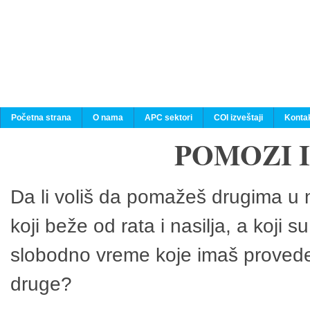
Početna strana
O nama
APC sektori
COI izveštaji
Konta
POMOZI 
Da li voliš da pomažeš drugima u n
koji beže od rata i nasilja, a koji 
slobodno vreme koje imaš provedeš
druge?