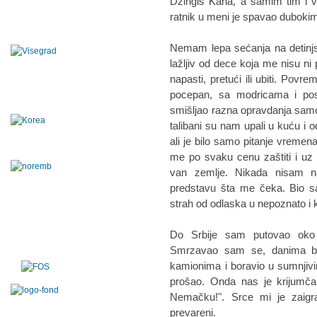
Džingis Kana, a samim tim i ve
ratnik u meni je spavao duboki
Nemam lepa sećanja na detinjs
lažljiv od dece koja me nisu n
napasti, pretući ili ubiti. Povr
pocepan, sa modricama i p
smišljao razna opravdanja samo
talibani su nam upali u kuću i o
ali je bilo samo pitanje vremen
me po svaku cenu zaštiti i uz
van zemlje. Nikada nisam n
predstavu šta me čeka. Bio s
strah od odlaska u nepoznato i
Do Srbije sam putovao oko 
Smrzavao sam se, danima bio
kamionima i boravio u sumnj
prošao. Onda nas je krijumčar
Nemačku!". Srce mi je zaigr
prevareni.