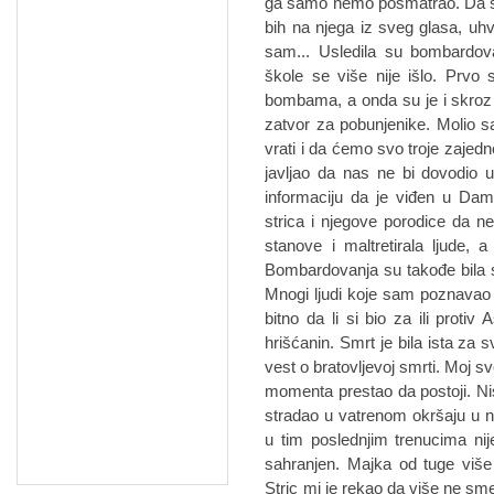
ga samo nemo posmatrao. Da sa
bih na njega iz sveg glasa, uhv
sam... Usledila su bombardova
škole se više nije išlo. Prvo
bombama, a onda su je i skroz 
zatvor za pobunjenike. Molio 
vrati i da ćemo svo troje zajedn
javljao da nas ne bi dovodio 
informaciju da je viđen u Dam
strica i njegove porodice da ne
stanove i maltretirala ljude, a
Bombardovanja su takođe bila s
Mnogi ljudi koje sam poznavao su 
bitno da li si bio za ili protiv
hrišćanin. Smrt je bila ista za 
vest o bratovljevoj smrti. Moj s
momenta prestao da postoji. Ni
stradao u vatrenom okršaju u
u tim poslednjim trenucima ni
sahranjen. Majka od tuge više
Stric mi je rekao da više ne s