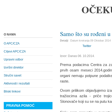
OČEK
Samo što su rođeni u
O NAMA
Detalji
Datum kreiranja
09 Oktobar 2014
O APC/CZA
Twitter
Ciljevi APC/CZA
Izvor: Danas 06. 10.2014.
Upravni odbor
Prema podacima Centra za zašt
Izvršni direktor
prvih osam meseci 2014.godine 
organi nemaju potpune podatke 
Stručni savet
raste.
Aktivnosti i rezultati
Ovom prilikom objavljujemo iza
Bliski linkovi
tražiocima azila - priče troji
Slonovače koji su se na putu ka E
PRAVNA POMOĆ