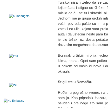
Turskoj nisam želeo da se za
krijumčara i stigao do Grčke
mislio da ću se tu i skrasiti, a
Jednom me je grupa grčkih mla
većih povreda pošto su mi u po
zatekli na ulici kojom sam pro
auta i da uštedim nešto para k
je bio težak, uz dosta pešače
dozvolim mogućnost da odusta
Boravak u Srbiji mi prija i vol
klima, hrana.. Opet sam počeo 
u nekom od vaših klubova i d
okrugla.
Stigli ste u Nemačku
Rođen u pogrešno vreme, na p
sam ja. Kao pripadnik Hazara,
osuđen i pre nego što sam p