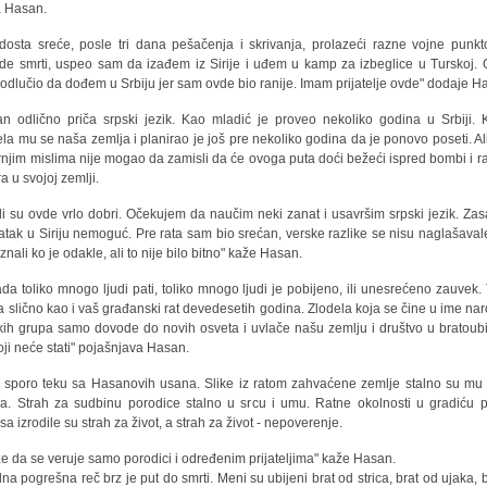
a Hasan.
dosta sreće, posle tri dana pešačenja i skrivanja, prolazeći razne vojne punkt
de smrti, uspeo sam da izađem iz Sirije i uđem u kamp za izbeglice u Turskoj.
odlučio da dođem u Srbiju jer sam ovde bio ranije. Imam prijatelje ovde" dodaje H
n odlično priča srpski jezik. Kao mladić je proveo nekoliko godina u Srbiji. 
ela mu se naša zemlja i planirao je još pre nekoliko godina da je ponovo poseti. Ali
rnjim mislima nije mogao da zamisli da će ovoga puta doći bežeći ispred bombi i r
a u svojoj zemlji.
di su ovde vrlo dobri. Očekujem da naučim neki zanat i usavršim srpski jezik. Zas
atak u Siriju nemoguć. Pre rata sam bio srećan, verske razlike se nisu naglašavale
znali ko je odakle, ali to nije bilo bitno" kaže Hasan.
ada toliko mnogo ljudi pati, toliko mnogo ljudi je pobijeno, ili unesrećeno zauvek. 
a slično kao i vaš građanski rat devedesetih godina. Zlodela koja se čine u ime nar
kih grupa samo dovode do novih osveta i uvlače našu zemlju i društvo u bratoubi
koji neće stati" pojašnjava Hasan.
 sporo teku sa Hasanovih usana. Slike iz ratom zahvaćene zemlje stalno su mu
a. Strah za sudbinu porodice stalno u srcu i umu. Ratne okolnosti u gradiću 
a izrodile su strah za život, a strah za život - nepoverenje.
e da se veruje samo porodici i određenim prijateljima" kaže Hasan.
dna pogrešna reč brz je put do smrti. Meni su ubijeni brat od strica, brat od ujaka, b