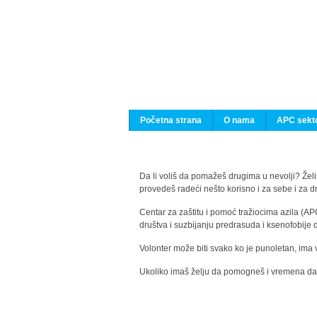
Početna strana
O nama
APC sekto
Da li voliš da pomažeš drugima u nevolji? Želiš
provedeš radeći nešto korisno i za sebe i za 
Centar za zaštitu i pomoć tražiocima azila (AP
društva i suzbijanju predrasuda i ksenofobije 
Volonter može biti svako ko je punoletan, ima 
Ukoliko imaš želju da pomogneš i vremena da s