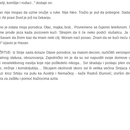
telji, komšije i rođaci..." dodaje on.
n nije mogao da uzme oružje u ruke. Nije hteo. Tražio je put da pobegne. Sada
i. Ali pravi život je još na čekanju.
mo je ostala moja porodica. Otac, majka, brat... Povremeno se čujemo telefonom. 
me prođe jeza kada pozovem kući. Strepim da li će neko podići slušalicu. Ja
šavam da živim kao da imam neki cilj. Moram naći posao. Znam da se kući neću 
ti" izjavio je Hasan.
ŽRTVE- Iz Sirije sada dolaze čitave porodice, sa malom decom, različitih veroispov
jalnog statusa, obrazovanja. Zajedničko im je da su svi napustili svoje domove 
 i neselektivnog nasilja koje nije poštedelo nikoga... Svi stradaju i postaju plen os
e, mržnje i koristoljublja.... Sticajem okolnosti skoro svi ili velika većina Sirijaca
azi kroz Srbiju na putu ka Austriji i Nemačkoj - kaže Radoš Đurović, izvršni dir
ra za zaštitu i pomoć tražiocima azila.