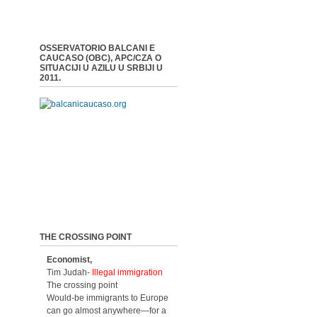
OSSERVATORIO BALCANI E
CAUCASO (OBC), APC/CZA O
SITUACIJI U AZILU U SRBIJI U
2011.
THE CROSSING POINT
Economist,
Tim Judah-
Illegal immigration
The crossing point
Would-be immigrants to Europe
can go almost anywhere—for a