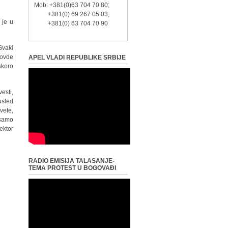
Mob: +381(0)63 704 70 80;
+381(0) 69 267 05 03;
 je u
+381(0) 63 704 70 90
Svaki
 ovde
APEL VLADI REPUBLIKE SRBIJE
skoro
esti,
usled
vete,
 samo
ektor
RADIO EMISIJA TALASANJE-
TEMA PROTEST U BOGOVAĐI