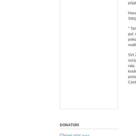
prija
Hasa
Srbij
" Ta
put 
poku
vrati
SVI 
soci
rata
krađ
prol
Cent
DONATORI