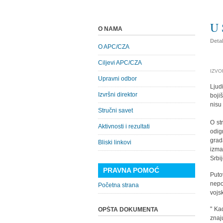
U 
O NAMA
Detal
O APC/CZA
Ciljevi APC/CZA
IZVOR
Upravni odbor
Ljud
Izvršni direktor
boji
nisu
Stručni savet
O st
Aktivnosti i rezultati
odig
grad
Bliski linkovi
izma
Srbij
PRAVNA POMOĆ
Puto
nepo
Početna strana
vojsk
" Ka
OPŠTA DOKUMENTA
znaj