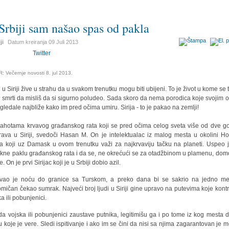
Srbiji sam našao spas od pakla
ji
Datum kreiranja
09 Juli 2013
Twitter
: Večernje novosti 8. jul 2013.
i u Siriji žive u strahu da u svakom trenutku mogu biti ubijeni. To je život u kome se t
š smrti da misliš da si sigurno poludeo. Sada skoro da nema porodica koje svojim 
 gledale najbliže kako im pred očima umiru. Sirija - to je pakao na zemlji!
rahotama krvavog građanskog rata koji se pred očima celog sveta više od dve g
rava u Siriji, svedoči Hasan M. On je intelektualac iz malog mesta u okolini H
a koji uz Damask u ovom trenutku važi za najkrvaviju tačku na planeti. Uspeo 
kne paklu građanskog rata i da se, ne okrećući se za otadžbinom u plamenu, do
e. On je prvi Sirijac koji je u Srbiji dobio azil.
vao je noću do granice sa Turskom, a preko dana bi se sakrio na jedno me
mičan čekao sumrak. Najveći broj ljudi u Siriji gine upravo na putevima koje kontr
a ili pobunjenici.
da vojska ili pobunjenici zaustave putnika, legitimišu ga i po tome iz kog mesta d
u koje je vere. Sledi ispitivanje i ako im se čini da nisi sa njima zagarantovan je m