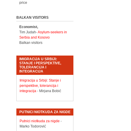
price
BALKAN VISITORS
Economist,
Tim Judah-
Asylum-seekers in
Serbia and Kosovo
Balkan visitors
IMIGRACIJA U SRBIJI:
STANJE I PERSPEKTIVE,
TOLERANCIJA I
INTEGRACIJA
Imigracija u Srbiji: Stanje i
perspektive, tolerancija i
integracija
- Mirjana Bobić
PUTNICI NIOTKUDA ZA NIGDE
Putnici niotkuda za nigde
-
Marko Todorović