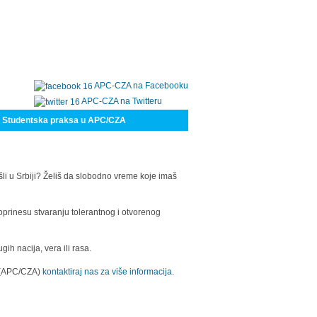
APC-CZA na Facebooku
APC-CZA na Twitteru
Studentska praksa u APC/CZA
šli u Srbiji? Želiš da slobodno vreme koje imaš
oprinesu stvaranju tolerantnog i otvorenog
h nacija, vera ili rasa.
a (APC/CZA)
kontaktiraj nas za više informacija.