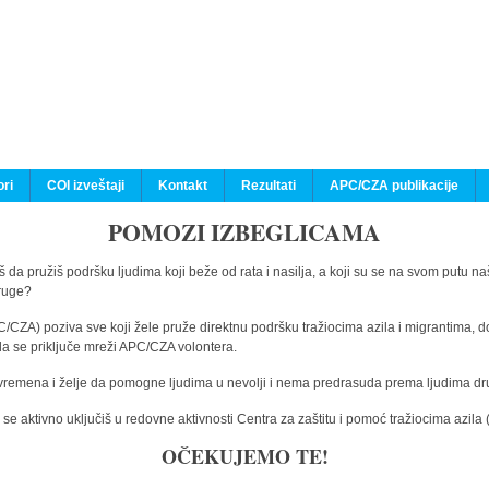
ri
COI izveštaji
Kontakt
Rezultati
APC/CZA publikacije
POMOZI IZBEGLICAMA
 da pružiš podršku ljudima koji beže od rata i nasilja, a koji su se na svom putu na
druge?
C/CZA) poziva sve koji žele pruže direktnu podršku tražiocima azila i migrantima, d
da se priključe mreži APC/CZA volontera.
vremena i želje da pomogne ljudima u nevolji i nema predrasuda prema ljudima drugi
e aktivno uključiš u redovne aktivnosti Centra za zaštitu i pomoć tražiocima azil
OČEKUJEMO TE!