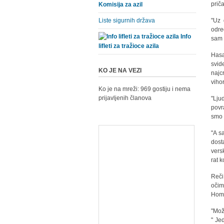
prič
Komisija za azil
Liste sigurnih država
"Uz 
odre
Info
sam 
lifleti za tražioce azila
Hasa
svid
KO JE NA VEZI
najc
vihor
Ko je na mreži: 969 gostiju i nema
prijavljenih članova
"Lju
povr
smo 
"A s
dost
vers
rat 
Reči
očim
Homs
"Mož
" Je