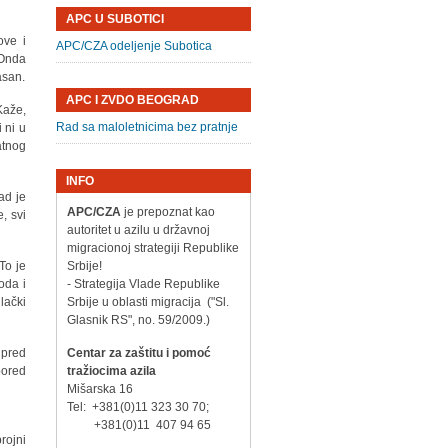
APC U SUBOTICI
ove i
APC/CZA odeljenje Subotica
 Onda
asan.
APC I ZVDO BEOGRAD
Kaže,
Rad sa maloletnicima bez pratnje
 ni u
atnog
INFO
ad je
APC/CZA
je prepoznat kao
, svi
autoritet u azilu u državnoj
migracionoj strategiji Republike
To je
Srbije!
oda i
- Strategija Vlade Republike
lački
Srbije u oblasti migracija ("Sl.
Glasnik RS", no. 59/2009.)
 pred
Centar za zaštitu i pomoć
pored
tražiocima azila
Mišarska 16
Tel: +381(0)11 323 30 70;
+381(0)11 407 94 65
rojni