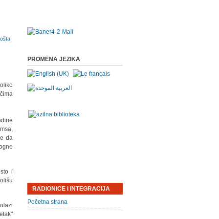
PROMENA JEZIKA
oliko
očima
odine
omsa,
je da
mogne
sto i
olišu
RADIONICE I INTEGRACIJA
Početna strana
olazi
etak"