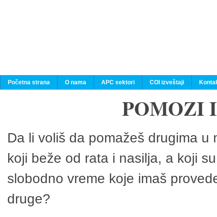
Početna strana
O nama
APC sektori
COI izveštaji
Konta
POMOZI 
Da li voliš da pomažeš drugima u n
koji beže od rata i nasilja, a koji 
slobodno vreme koje imaš provedeš
druge?