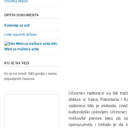
Početna strana
OPŠTA DOKUMENTA
Komisija za azil
Liste sigurnih država
Info
lifleti za tražioce azila
KO JE NA VEZI
Ko je na mreži: 980 gostiju i nema
prijavljenih članova
Učesnici radionice su bili tra
dolaze iz Iraka, Pakistana i 
radionice bila je sloboda, zna
kulturološki uslovljen. Učesnici
mešovite parove tako da se 
sporazumeti, i trebalo je da z