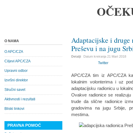
OČEK
Adaptacijske i druge 
O NAMA
Preševu i na jugu Srb
O APC/CZA
Detalji
Datum kreiranja
21 Mart 2018
Ciljevi APC/CZA
Twitter
Upravni odbor
APC/CZA tim iz APC/CZA kanc
Izvršni direktor
lokalnim volonterima i uz po
adaptacijsku radionicu u lokal
Stručni savet
Ovakve radionice se realizuju 
Aktivnosti i rezultati
trude da slične radionice izm
gradovima na jugu Srbije, p
Bliski linkovi
mestima.
PRAVNA POMOĆ