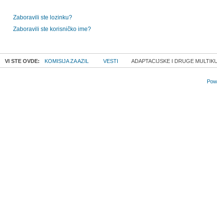
Zaboravili ste lozinku?
Zaboravili ste korisničko ime?
VI STE OVDE:
KOMISIJA ZA AZIL
VESTI
ADAPTACIJSKE I DRUGE MULTIKU
Powe