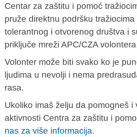
Centar za zaštitu i pomoć tražioci
pruže direktnu podršku tražiocima 
tolerantnog i otvorenog društva i 
priključe mreži APC/CZA volontera
Volonter može biti svako ko je pu
ljudima u nevolji i nema predrasuda
rasa.
Ukoliko imaš želju da pomogneš i 
aktivnosti Centra za zaštitu i po
nas za više informacija.