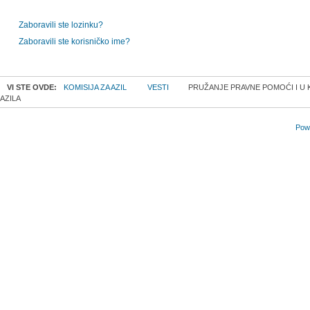
Zaboravili ste lozinku?
Zaboravili ste korisničko ime?
VI STE OVDE:
KOMISIJA ZA AZIL
VESTI
PRUŽANJE PRAVNE POMOĆI I U 
AZILA
Powe