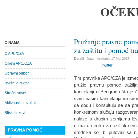
OČEK
Pružanje pravne pomo
O NAMA
za zaštitu i pomoć tr
O APC/CZA
Detalji
Datum kreiranja
17 Maj 2017
Ciljevi APC/CZA
Twitter
Upravni odbor
Tim pravnika APC/CZA je između
Izvršni direktor
pružio pravnu pomoć tražilja
kancelariji u Beogradu što je 
Stručni savet
svim našim kancelarijama siro
Aktivnosti i rezultati
da dođu i konsultuju se sa pr
konkretnom slučaju razgovarano
Bliski linkovi
nalaze u drugim zemljama Ev
njima u centru za azil ali ne
PRAVNA POMOĆ
srodnika koji bi putovali s