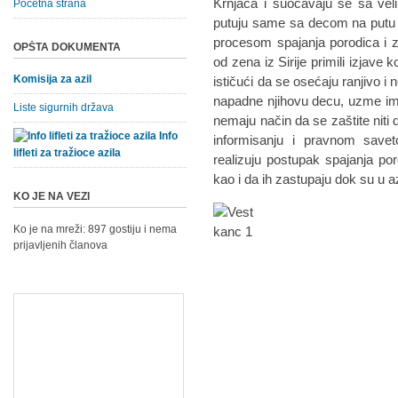
Krnjača i suočavaju se sa vel
Početna strana
putuju same sa decom na putu do
procesom spajanja porodica i z
OPŠTA DOKUMENTA
od zena iz Sirije primili izjave
Komisija za azil
ističući da se osećaju ranjivo 
napadne njihovu decu, uzme im no
Liste sigurnih država
nemaju način da se zaštite niti 
Info
informisanju i pravnom savet
lifleti za tražioce azila
realizuju postupak spajanja p
kao i da ih zastupaju dok su u a
KO JE NA VEZI
Ko je na mreži: 897 gostiju i nema
prijavljenih članova