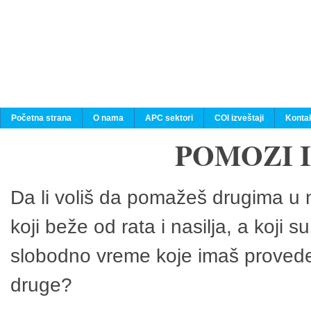
Početna strana
O nama
APC sektori
COI izveštaji
Konta
POMOZI 
Da li voliš da pomažeš drugima u n
koji beže od rata i nasilja, a koji 
slobodno vreme koje imaš provedeš
druge?