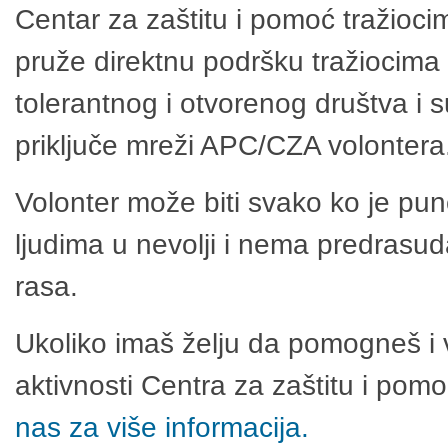
Centar za zaštitu i pomoć tražioci
pruže direktnu podršku tražiocima 
tolerantnog i otvorenog društva i 
priključe mreži APC/CZA volontera
Volonter može biti svako ko je pu
ljudima u nevolji i nema predrasuda
rasa.
Ukoliko imaš želju da pomogneš i 
aktivnosti Centra za zaštitu i po
nas za više informacija.