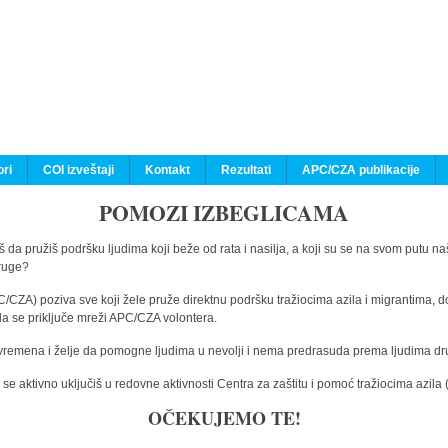
ri
COI izveštaji
Kontakt
Rezultati
APC/CZA publikacije
POMOZI IZBEGLICAMA
 da pružiš podršku ljudima koji beže od rata i nasilja, a koji su se na svom putu na
druge?
C/CZA) poziva sve koji žele pruže direktnu podršku tražiocima azila i migrantima, d
da se priključe mreži APC/CZA volontera.
vremena i želje da pomogne ljudima u nevolji i nema predrasuda prema ljudima drugi
e aktivno uključiš u redovne aktivnosti Centra za zaštitu i pomoć tražiocima azil
OČEKUJEMO TE!