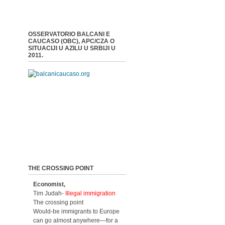
OSSERVATORIO BALCANI E
CAUCASO (OBC), APC/CZA O
SITUACIJI U AZILU U SRBIJI U
2011.
THE CROSSING POINT
Economist,
Tim Judah-
Illegal immigration
The crossing point
Would-be immigrants to Europe
can go almost anywhere—for a