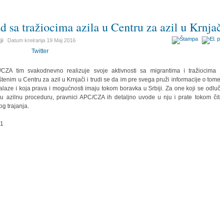
d sa tražiocima azila u Centru za azil u Krnja
ji
Datum kreiranja
19 Maj 2016
Twitter
CZA tim svakodnevno realizuje svoje aktivnosti sa migrantima i tražiocima 
tenim u Centru za azil u Krnjači i trudi se da im pre svega pruži informacije o tom
alaze i koja prava i mogućnosti imaju tokom boravka u Srbiji. Za one koji se odlu
u azilnu proceduru, pravnici APC/CZA ih detaljno uvode u nju i prate tokom či
og trajanja.