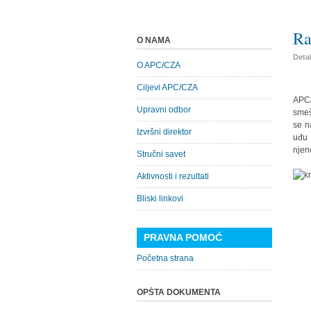
Ra
O NAMA
Detal
O APC/CZA
Ciljevi APC/CZA
APC/
Upravni odbor
smeš
se n
Izvršni direktor
uđu 
njen
Stručni savet
Aktivnosti i rezultati
Bliski linkovi
PRAVNA POMOĆ
Početna strana
OPŠTA DOKUMENTA