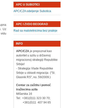
APC U SUBOTICI
APC/CZA odeljenje Subotica
APC I ZVDO BEOGRAD
rupna
u. Uz
Rad sa maloletnicima bez pratnje
 vidu
INFO
APC/CZA
je prepoznat kao
autoritet u azilu u državnoj
migracionoj strategiji Republike
Srbije!
- Strategija Vlade Republike
Srbije u oblasti migracija ("Sl.
Glasnik RS", no. 59/2009.)
Centar za zaštitu i pomoć
tražiocima azila
Mišarska 16
Tel: +381(0)11 323 30 70;
+381(0)11 407 94 65