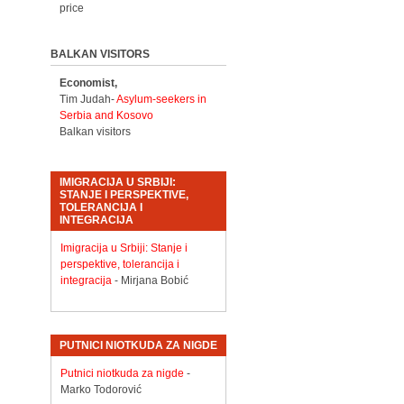
price
BALKAN VISITORS
Economist,
Tim Judah-
Asylum-seekers in
Serbia and Kosovo
Balkan visitors
IMIGRACIJA U SRBIJI:
STANJE I PERSPEKTIVE,
TOLERANCIJA I
INTEGRACIJA
Imigracija u Srbiji: Stanje i
perspektive, tolerancija i
integracija
- Mirjana Bobić
PUTNICI NIOTKUDA ZA NIGDE
Putnici niotkuda za nigde
-
Marko Todorović