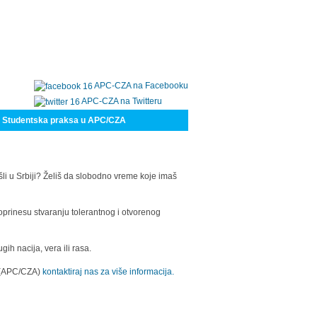
APC-CZA na Facebooku
APC-CZA na Twitteru
Studentska praksa u APC/CZA
šli u Srbiji? Želiš da slobodno vreme koje imaš
oprinesu stvaranju tolerantnog i otvorenog
h nacija, vera ili rasa.
a (APC/CZA)
kontaktiraj nas za više informacija.