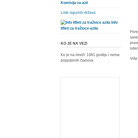
Komisija za azil
Liste sigurnih država
Info
lifleti za tražioce azila
Pore
save
prav
KO JE NA VEZI
odeć
Ko je na mreži: 1081 gostiju i nema
Više
prijavljenih članova