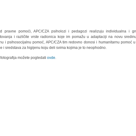
d pravne pomoći, APC/CZA psiholozi i pedagozi realizuju individualna i g
tovanja i različite vrste radionica koje im pomažu u adaptaciji na novu sredin
nu i psihosocijalnu pomoć, APC/CZA tim redovno donosi i humanitarnu pomoć u
e i sredstava za higijenu koju deli svima kojima je to neophodno.
 fotografija možete pogledati
ovde
.