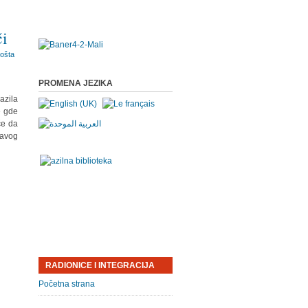
či
PROMENA JEZIKA
azila
e gde
če da
tavog
RADIONICE I INTEGRACIJA
Početna strana