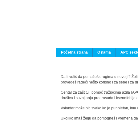
Početna strana
O nama
APC sekto
Da li voliš da pomažeš drugima u nevolji? Želiš
provedeš radeći nešto korisno i za sebe i za 
Centar za zaštitu i pomoć tražiocima azila (AP
društva i suzbijanju predrasuda i ksenofobije 
Volonter može biti svako ko je punoletan, ima 
Ukoliko imaš želju da pomogneš i vremena da s