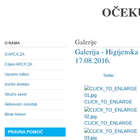
OČEK
Galerije
O NAMA
Galerija - Higijenska
O APC/CZA
17.08.2016.
Ciljevi APC/CZA
Upravni odbor
Twitter
Izvršni direktor
Stručni savet
CLICK_TO_ENLARGE
Aktivnosti i rezultati
Bliski linkovi
CLICK_TO_ENLARGE
PRAVNA POMOĆ