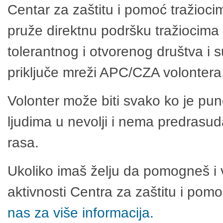
Centar za zaštitu i pomoć tražioci
pruže direktnu podršku tražiocima 
tolerantnog i otvorenog društva i 
priključe mreži APC/CZA volontera
Volonter može biti svako ko je pu
ljudima u nevolji i nema predrasuda
rasa.
Ukoliko imaš želju da pomogneš i 
aktivnosti Centra za zaštitu i po
nas za više informacija.