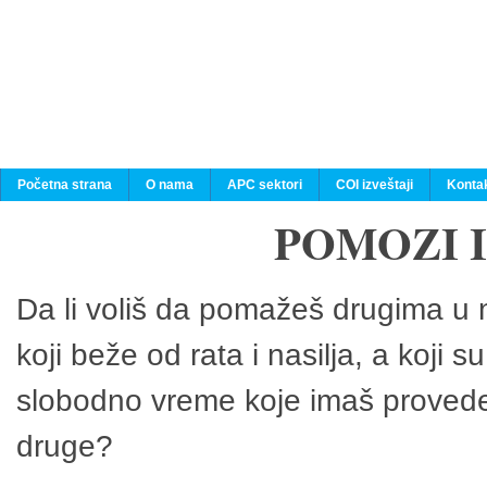
Početna strana
O nama
APC sektori
COI izveštaji
Konta
POMOZI 
Da li voliš da pomažeš drugima u n
koji beže od rata i nasilja, a koji 
slobodno vreme koje imaš provedeš
druge?