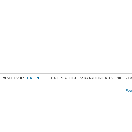
VI STE OVDE:
GALERIJE
GALERIJA - HIGIJENSKA RADIONICA U SJENICI 17.08
Powe