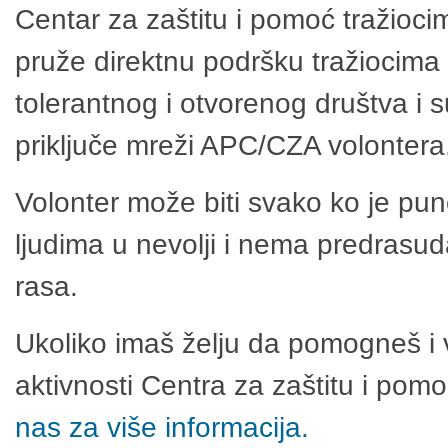
Centar za zaštitu i pomoć tražioci
pruže direktnu podršku tražiocima 
tolerantnog i otvorenog društva i 
priključe mreži APC/CZA volontera
Volonter može biti svako ko je pu
ljudima u nevolji i nema predrasuda
rasa.
Ukoliko imaš želju da pomogneš i 
aktivnosti Centra za zaštitu i po
nas za više informacija.