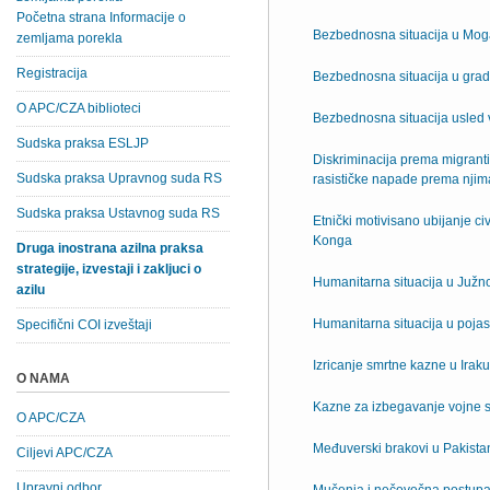
Početna strana Informacije o
Bezbednosna situacija u Mog
zemljama porekla
Registracija
Bezbednosna situacija u grad
O APC/CZA biblioteci
Bezbednosna situacija usled
Sudska praksa ESLJP
Diskriminacija prema migrant
Sudska praksa Upravnog suda RS
rasističke napade prema njim
Sudska praksa Ustavnog suda RS
Etnički motivisano ubijanje c
Konga
Druga inostrana azilna praksa
strategije, izvestaji i zakljuci o
Humanitarna situacija u Juž
azilu
Humanitarna situacija u poja
Specifični COI izveštaji
Izricanje smrtne kazne u Irak
O NAMA
Kazne za izbegavanje vojne sl
O APC/CZA
Međuverski brakovi u Pakista
Ciljevi APC/CZA
Upravni odbor