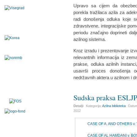
Upravo sa cijem da obezbed
porekla tražilaca azila za adekva
radi donošenja odluka koje se 
zdravstvene, integracijske pomo
periodu značajno doprineti da
azilnog sistema.
Kroz izradu i prezentovanje izve
relevantnih informacija iz zem
prakse, odluka azilnih instanc
usavrši proces donošenja od
nedržavnih aktera u azilnom i 
Sudska praksa ESLJ
Detalji
Kategorija:
Azilna biblioteka
Datum
2012
CASE OF A. AND OTHERS v
CASE OF AL HAMDANI v. B