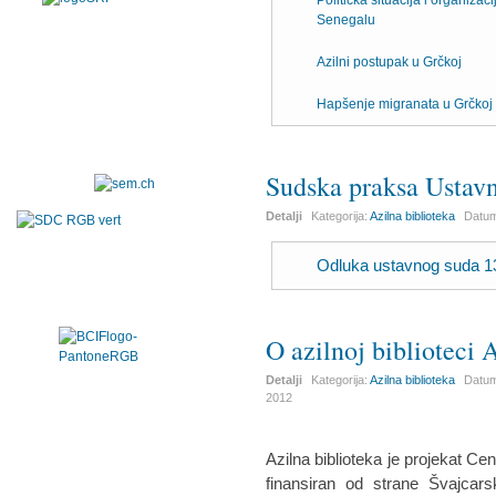
Politička situacija i organizaci
Senegalu
Azilni postupak u Grčkoj
Hapšenje migranata u Grčkoj i
Sudska praksa Ustav
Detalji
Kategorija:
Azilna biblioteka
Datum
Odluka ustavnog suda 1
O azilnoj bibliotec
Detalji
Kategorija:
Azilna biblioteka
Datum
2012
Azilna biblioteka je projekat Cen
finansiran od strane Švajcar