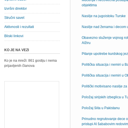
Mučenja i nečovečna postupanj
objektima
Izvršni direktor
Nasilje na jugoistoku Turske
Stručni savet
Aktivnosti i rezultati
Nasilje nad ženama i decom
Bliski linkovi
Obavezno služenje vojnog rok
Alžiru
KO JE NA VEZI
Pitanje upotrebe kurdskog jez
Ko je na mreži: 861 gostiju i nema
Politička situacija i nemiri u
prijavljenih članova
Politička situacija i nemiri u
Politički motivisano nasilje z
Položaj sirijskih izbeglica u T
Položaj šiita u Pakistanu
Prinudno regrutovanje dece o
pristupi Al šababovim redovim