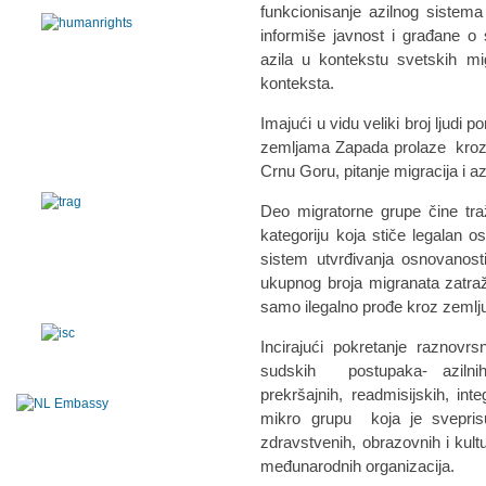
funkcionisanje azilnog sistema i 
informiše javnost i građane o 
azila u kontekstu svetskih mi
konteksta.
Imajući u vidu veliki broj ljudi 
zemljama Zapada prolaze kroz G
Crnu Goru, pitanje migracija i a
Deo migratorne grupe čine traži
kategoriju koja stiče legalan o
sistem utvrđivanja osnovanost
ukupnog broja migranata zatraži 
samo ilegalno prođe kroz zemlju
Incirajući pokretanje raznovrs
sudskih postupaka- azilnih,
prekršajnih, readmisijskih, inte
mikro grupu koja je sveprisut
zdravstvenih, obrazovnih i kultur
međunarodnih organizacija.