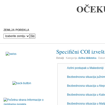
OČEK
ZEMLJA POREKLA
Specifični COI izvešt
Detalji
Kategorija:
Azilna biblioteka
Datum
Azilni postupak u Makedoniji
Bezbednosna situacija južni
Bezbednosna situacija u Alepu
Bezbednosna situacija u Kabu
Bezbednosna situacija u Mali