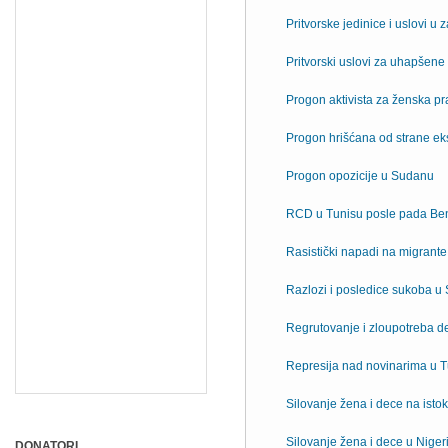
Pritvorske jedinice i uslovi u z
Pritvorski uslovi za uhapšene
Progon aktivista za ženska p
Progon hrišćana od strane eks
Progon opozicije u Sudanu
RCD u Tunisu posle pada Ben
Rasistički napadi na migrante
Razlozi i posledice sukoba 
Regrutovanje i zloupotreba d
Represija nad novinarima u T
Silovanje žena i dece na ist
Silovanje žena i dece u Nigeri
DONATORI