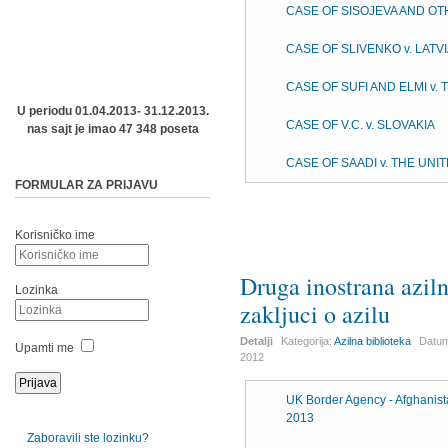
CASE OF SISOJEVA AND OTH
CASE OF SLIVENKO v. LATV
CASE OF SUFI AND ELMI v.
U periodu 01.04.2013- 31.12.2013.
CASE OF V.C. v. SLOVAKIA
nas sajt je imao 47 348 poseta
CASE OF SAADI v. THE UN
FORMULAR ZA PRIJAVU
Korisničko ime
Druga inostrana azilna
Lozinka
zakljuci o azilu
Detalji
Kategorija:
Azilna biblioteka
Datum
Upamti me
2012
UK Border Agency - Afghanista
2013
Zaboravili ste lozinku?