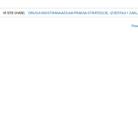
VI STE OVDE:
DRUGA INOSTRANA AZILNA PRAKSA STRATEGIJE, IZVESTAJI I ZAKL
Powe