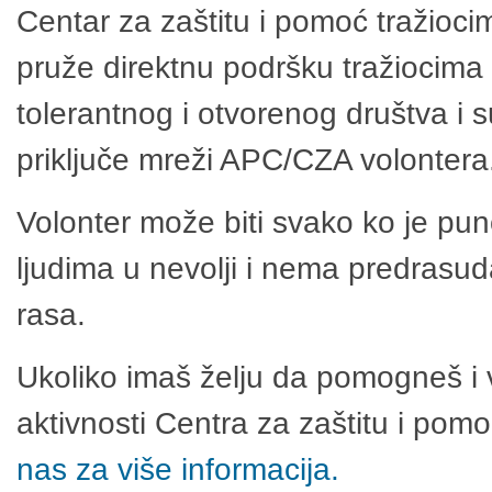
Centar za zaštitu i pomoć tražioci
pruže direktnu podršku tražiocima 
tolerantnog i otvorenog društva i 
priključe mreži APC/CZA volontera
Volonter može biti svako ko je pu
ljudima u nevolji i nema predrasuda
rasa.
Ukoliko imaš želju da pomogneš i 
aktivnosti Centra za zaštitu i po
nas za više informacija.