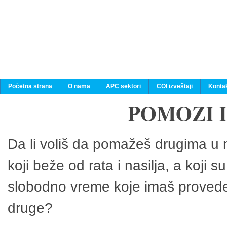
Početna strana
O nama
APC sektori
COI izveštaji
Konta
POMOZI 
Da li voliš da pomažeš drugima u n
koji beže od rata i nasilja, a koji 
slobodno vreme koje imaš provedeš
druge?