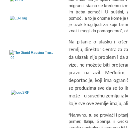
migranti; stalno se krećemo izm
im treba pomoći. U suštini, 
pomoći, a to je onome kome je u
je uzak krug ljudi za koje bism
znali i mogli da pomognemo”, ob
Na pitanje o ulasku i krše
zemlju, direktor Centra za z
da ulazak nije problem i da a
vize, ne možete biti protera
pravo na azil. Međutim, 
deportacije, koji ima ogran
se preduzima sve da se to li
može i u susednu zemlju iz ko
koje sve ove zemlje imaju, ali
“Naravno, tu se provlači i pitan
primer, Italija, Španija ili G
zemlje centralne ili severne E