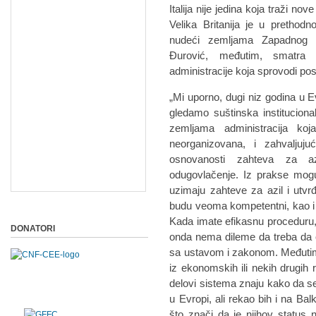
Italija nije jedina koja traži n
Velika Britanija je u prethod
nudeći zemljama Zapadnog Ba
Đurović, međutim, smatra 
administracije koja sprovodi pos
„Mi uporno, dugi niz godina u E
gledamo suštinska institucion
zemljama administracija koj
neorganizovana, i zahvaljuj
osnovanosti zahteva za az
odugovlačenje. Iz prakse mogu
uzimaju zahteve za azil i utvrđu
budu veoma kompetentni, kao i brz
Kada imate efikasnu proceduru, t
DONATORI
onda nema dileme da treba da os
sa ustavom i zakonom. Međutim, a
iz ekonomskih ili nekih drugih r
delovi sistema znaju kako da 
u Evropi, ali rekao bih i na Bal
što znači da je njihov status n