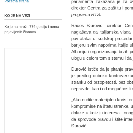
parlamenta zakazana je za o
Početna strana
direktor Centra za zaštitu i po
programu RTS
.
KO JE NA VEZI
Radoš Đurović, direktor Cen
Ko je na mreži: 776 gostiju i nema
naglašava da italijanska vlad
prijavljenih članova
povrataka u sudskoj proceduri
barijeru svim naporima Italije 
Albaniju i organizovanje brzih 
ulogu u celom tom sistemu i da 
Đurović ističe da je pitanje pra
je predlog duboko kontroverzan
stranku od brzopletosti, bez obzi
nepravde, kao i od mogućnosti da
„Ako nudite materijalnu korist 
kompromise na štetu stranke, u
dolaze u koliziju interesa i onog
da sprovode pravdu i štite inter
Đurović.