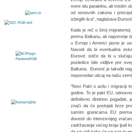
mere idu paralelno, ali mislim 
od osnovnih zakona i principa
izbeglih lica“, naglašava Đurovi
Kada je reč o široj migratornoj
prema Balkanu, ali napominje da
u Evropi i Americi jasno je us
Navodi da bi eventualna eska
Đurović ističe da bi u slučaju
posledice bile vidljive pre s
Balkana. Đurović je takođe nagla
neposredan uticaj na našu zeml
“Novi Pakt o azilu i migraciji
godine. To je pakt EU, odnosno 
definitivno direktno pogađat
znači da će postojati brze pr
samim granicama EU prema
dovesti do intenzivnijeg vraćanj
zadržavanja većeg broja ljudi k
da se vidi kako će se sve to rea