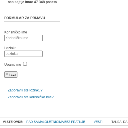
nas sajt je imao 47 348 poseta
FORMULAR ZA PRIJAVU
Korisničko ime
Lozinka
Upamti me
Zaboravili ste lozinku?
Zaboravili ste korisničko ime?
VI STE OVDE:
RAD SA MALOLETNICIMA BEZ PRATNJE
VESTI
ITALIJA, D