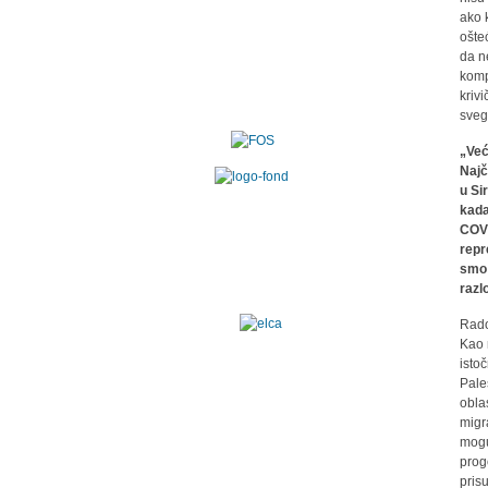
ako 
ošte
da n
komp
krivi
sveg
„Već
Najč
u Si
kada
COVI
repr
smo 
razl
Rado
Kao 
istoč
Pales
obla
migr
mogu
prog
prisu