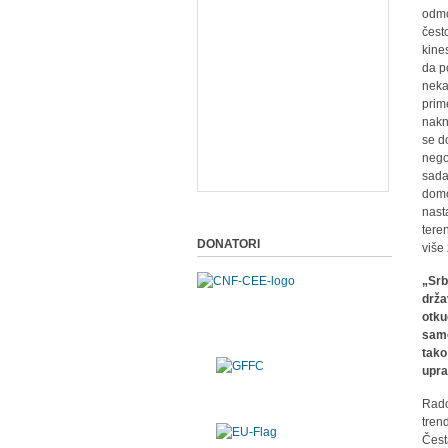
odmo
čest
kine
da p
neka
prim
nakn
se d
nego 
sada
domo
nast
tere
DONATORI
više
„Srb
drža
otku
samo
tako
upra
Rado
tren
Čest