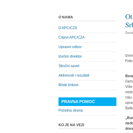
Ot
O NAMA
Sr
O APC/CZA
Detal
Ciljevi APC/CZA
Upravni odbor
Izvo
Izvršni direktor
Foto
Stručni savet
Aktivnosti i rezultati
Beog
čama
Bliski linkovi
Više
nedo
cilj
PRAVNA POMOĆ
upra
Balk
Početna strana
„Bud
nedo
KO JE NA VEZI
dove