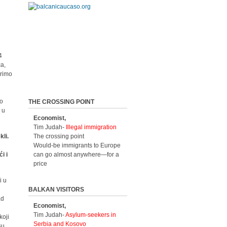
4
ca,
orimo
to
THE CROSSING POINT
 u
Economist,
Tim Judah-
Illegal immigration
kli.
The crossing point
Would-be immigrants to Europe
i i
can go almost anywhere—for a
price
i u
BALKAN VISITORS
ad
Economist,
Tim Judah-
Asylum-seekers in
koji
Serbia and Kosovo
su,