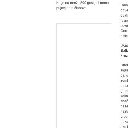
Ko je na mreži: 890 gostiju i nema
Rado
prijavljenih članova
dove
ovak
javn
seve
Ono š
rizi
„Kad
Balka
kroz
Dire
sigu
da k
zeml
da s
gran
kako
znač
naše
nast
Ljud
neka
ako 