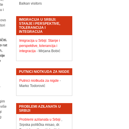
Balkan visitors
ate
u i
IMIGRACIJA U SRBIJI:
 ovo
STANJE I PERSPEKTIVE,
tori
TOLERANCIJA I
INTEGRACIJA
čiti.
Imigracija u Srbiji: Stanje i
o rat
perspektive, tolerancija i
m,
integracija
- Mirjana Bobić
ije
e
PUTNICI NIOTKUDA ZA NIGDE
Putnici niotkuda za nigde
-
.
Marko Todorović
ugim
jviše
PROBLEMI AZILANATA U
SRBIJI
gi
g
Problemi azilanata u Srbiji
,
Srpska politička misao, dr.