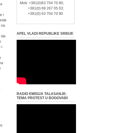
Mob: +381(0)63 704 70 80;
je
+381(0) 69 267 05 03;
+381(0) 63 704 70 90
e i
jeste
, na
APEL VLADI REPUBLIKE SRBIJE
 ste
e
 i
a
 na
e
-
RADIO EMISIJA TALASANJE-
TEMA PROTEST U BOGOVAĐI
de.