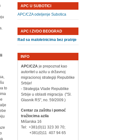
u
APC U SUBOTICI
APC/CZA odeljenje Subotica
oju
a.
APC I ZVDO BEOGRAD
Rad sa maloletnicima bez pratnje
li
INFO
APC/CZA
je prepoznat kao
autoritet u azilu u državnoj
sa,
migracionoj strategiji Republike
ašu
Srbije!
na to
- Strategija Vlade Republike
cima
Srbije u oblasti migracija ("Sl.
me
Glasnik RS", no. 59/2009.)
alje
Centar za zaštitu i pomoć
rebe
tražiocima azila
iju
Mišarska 16
Tel: +381(0)11 323 30 70;
laze
+381(0)11 407 94 65
lo
na