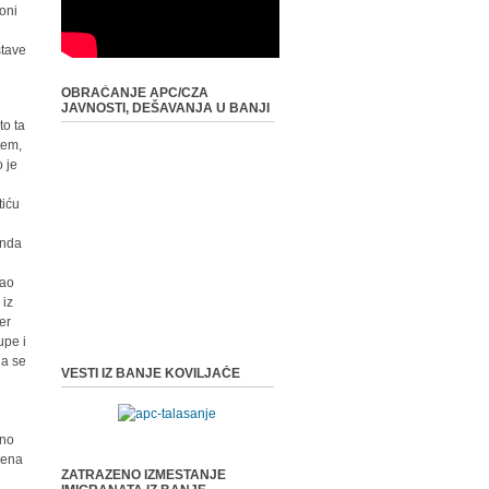
oni
stave
OBRAĆANJE APC/CZA
JAVNOSTI, DEŠAVANJA U BANJI
to ta
tem,
o je
tiću
onda
sao
 iz
er
upe i
da se
VESTI IZ BANJE KOVILJAČE
žno
erena
ZATRAZENO IZMESTANJE