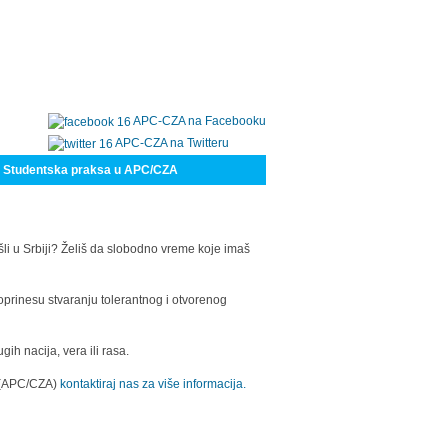
APC-CZA na Facebooku
APC-CZA na Twitteru
Studentska praksa u APC/CZA
šli u Srbiji? Želiš da slobodno vreme koje imaš
oprinesu stvaranju tolerantnog i otvorenog
h nacija, vera ili rasa.
a (APC/CZA)
kontaktiraj nas za više informacija.