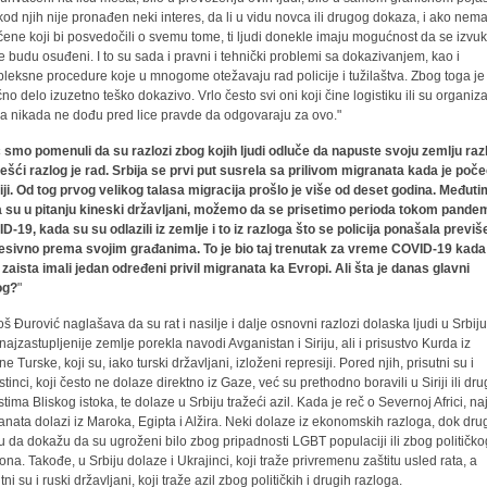
kod njih nije pronađen neki interes, da li u vidu novca ili drugog dokaza, i ako nem
ćene koji bi posvedočili o svemu tome, ti ljudi donekle imaju mogućnost da se izvuk
e budu osuđeni. I to su sada i pravni i tehnički problemi sa dokazivanjem, kao i
leksne procedure koje u mnogome otežavaju rad policije i tužilaštva. Zbog toga je
čno delo izuzetno teško dokazivo. Vrlo često svi oni koji čine logistiku ili su organiza
a nikada ne dođu pred lice pravde da odgovaraju za ovo."
 smo pomenuli da su razlozi zbog kojih ljudi odluče da napuste svoju zemlju razli
ešći razlog je rad. Srbija se prvi put susrela sa prilivom migranata kada je poče
riji. Od tog prvog velikog talasa migracija prošlo je više od deset godina. Međuti
 su u pitanju kineski državljani, možemo da se prisetimo perioda tokom pandem
D-19, kada su su odlazili iz zemlje i to iz razloga što se policija ponašala previš
esivno prema svojim građanima. To je bio taj trenutak za vreme COVID-19 kada
zaista imali jedan određeni privil migranata ka Evropi. Ali šta je danas glavni
og?
"
š Đurović naglašava da su rat i nasilje i dalje osnovni razlozi dolaska ljudi u Srbiju
najzastupljenije zemlje porekla navodi Avganistan i Siriju, ali i prisustvo Kurda iz
ne Turske, koji su, iako turski državljani, izloženi represiji. Pored njih, prisutni su i
tinci, koji često ne dolaze direktno iz Gaze, već su prethodno boravili u Siriji ili dr
stima Bliskog istoka, te dolaze u Srbiju tražeći azil. Kada je reč o Severnoj Africi, na
anata dolazi iz Maroka, Egipta i Alžira. Neki dolaze iz ekonomskih razloga, dok dru
 da dokažu da su ugroženi bilo zbog pripadnosti LGBT populaciji ili zbog političko
ona. Takođe, u Srbiju dolaze i Ukrajinci, koji traže privremenu zaštitu usled rata, a
tni su i ruski državljani, koji traže azil zbog političkih i drugih razloga.