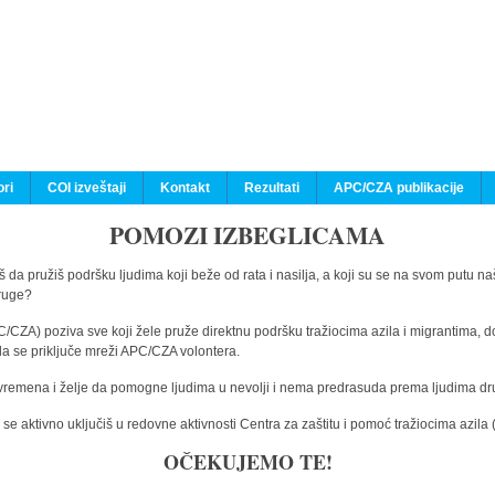
ri
COI izveštaji
Kontakt
Rezultati
APC/CZA publikacije
POMOZI IZBEGLICAMA
 da pružiš podršku ljudima koji beže od rata i nasilja, a koji su se na svom putu na
druge?
C/CZA) poziva sve koji žele pruže direktnu podršku tražiocima azila i migrantima, d
da se priključe mreži APC/CZA volontera.
vremena i želje da pomogne ljudima u nevolji i nema predrasuda prema ljudima drugi
e aktivno uključiš u redovne aktivnosti Centra za zaštitu i pomoć tražiocima azil
OČEKUJEMO TE!