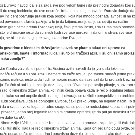
š Đurović navodi da je za sada sve pod velom tajne i da prethodni događaji koji s
li do ovog incidenta, do ove nesreće, treba da se dalje rasvetle. Đurović dodaje da
av incident potvrđuje praksu koja postoji i koja nije mnogo poznata javnosti ili na k
ost povremeno skreće pažnju, a to je da krijumčarenje dalje se odvija na našim
rnim granicama prema Evropskoj uniji, čak i prema Bosni, i da tu ima malo promen
to je drugačije jeste da su životi ljudi sve više ugroženi i da oni, u stvari, sve više
kuju, ne bi li se domogli pre svega zapadne Evrope.
a govorimo o kineskim državljanima, uvek se pitamo otkud oni upravo na
nskoj ruti. Imate li informaciju da li su to bili tražioci azila ili su oni samo prolazi
 našu zemlju?"
ktor Centra za zaštitu i pomoć tražiocima azila navodi da je „za sada teško sa
rnošću reći da li su oni izrazili namere da traže azil, ali po svemu sudeći jedna prak
ažemo matrica, jeste ta da ljudi ne moraju nužno da traže azil da bi prolazili kroz n
ju. Pa čak ni oni koji u zemlju dođu ilegalno. "Ovde se postavlja pitanje, s obzirom 
e radi o kineskim državljanima, koji nisu česta pojava kada je reč o legalnim prilas
ice, kako su oni uopšte došli u zemlju, i otvaraju se različite perspektive na proble
 ljudi pokušavaju da se domognu Evrope, čak i preko Srbije, na legalan način. To d
i da u svetlu uvoza legalne radne snage da se popune nedostajući kapaciteti i pot
 privrede, jedan broj legalnih radnih migranata opredeljuje da put po dolasku u Srb
avi dalje ka EU.
i širom Azije i Afrike, pa i oni iz Kine, dolaze ovde da pronađu zaposlenje ili čak do
da i turistički, kada je reč o kineskim državljanima. Kada oni legalno dođu ovde, bi
traže posao pošto dobiju radnu i boravišnu dozvolu, bilo kao turisti ako dođu ovde 