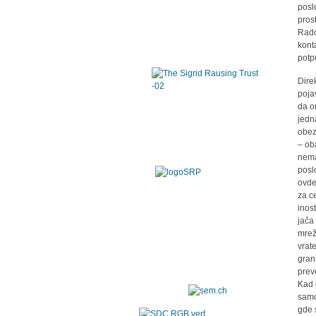
posl
pros
Rado
kont
potp
Dire
poja
da o
jedn
obez
– ob
nema
posl
ovde
za c
inos
jača
mrež
vrat
grani
preve
Kad 
samo
gde 