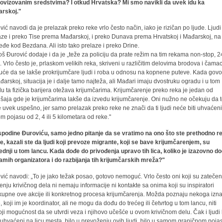
ovizovanim sredstvima? I otkud Hrvatska? Mi smo navikli da uvek idu ka
rskoj."
vić navodi da je prelazak preko reke vrlo često način, iako je rizičan po ljude. Ljudi
aze i preko Tise prema Mađarskoj, i preko Dunava prema Hrvatskoj i Mađarskoj, na
eđe kod Bezdana. Ali isto tako prelaze i preko Drine.
š Đurović dodaje i da je „teže za policiju da prate režim na tim rekama non-stop, 2
. Vrlo često je, prlaskom velikih reka, skriveni u različitim delovima brodova i čama
će da se lakše prokrijumčare ljudi i roba u odnosu na kopnene puteve. Kada gov
đarskoj, situacija je i dalje tamo najteža, ali Mađari imaju dvostruku ogradu i u tom
lu ta fizička barijera otežava krijumčarima. Krijumčarenje preko reka je jedan od
šaja gde je krijumčarima lakše da izvedu krijumčarenje. Oni nužno ne očekuju da 
 uvek uspešno, jer samo prelazak preko reke ne znači da ti ljudi neće biti uhvaćeni
m pojasu od 2, 4 ili 5 kilometara od reke."
podine Đuroviću, samo jedno pitanje da se vratimo na ono što ste prethodno re
e, kazali ste da ljudi koji prevoze migrante, koji se bave krijumčarenjem, su
ednji u tom lancu. Kada dođe do privođenja upravo tih lica, koliko je izazovno doć
amih organizatora i do razbijanja tih krijumčarskih mreža?"
vić navodi: „To je jako težak posao, gotovo nemoguć. Vrlo često oni koji su zatečen
šenju krivičnog dela ni nemaju informacije ni kontakte sa onima koji su inspiratori
kupne ove akcije ili konkretnog procesa krijumčarenja. Možda poznaju nekoga izn
, koji im je koordinator, ali ne mogu da dođu do trećeg ili četvrtog u tom lancu, niti
oji mogućnost da se utvrdi veza i njihovo učešće u ovom krivičnom delu. Čak i ljudi 
 uhvaćeni na licu mesta, bilo u prevoženju ovih ljudi, bilo u samom graničnom poja