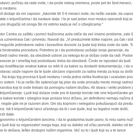
odavci, počinju da rade ovde, i da posle nekog vremena, posle pet do šest meseci, 
to nestanu.
š dodaje da oni zapravo: „Iskoriste tih 5-6 meseci ovde, da nešto zarade, da uspo
akte s krijumčarima i da nastave dalje. I to je sad jedan novi modus operandi koji je
uno drugačiji od onoga što mi vidimo kada je reč o izbeglicama."
ktor Centra za zaštitu i pomoć tražiocima azila ističe da već imamo probleme, zato š
va uznemirava čak i privredu. Navodi da: „Vi preduzmete tolike napore, pa čak i sis
mogućite jedinstvene radne i boravišne dozvole za ljude koji treba ovde da rade. T
a birokratska procedura. Potrebno je i da poslodavac pošalje svoje garancije, da
bedi radno mesto, da obezbedi uslove za nekoga ko je došao ovde da radi. Podse
avezan je i smeštaj koji poslodavac treba da obezbedi. Često se ispostavi da ljudi
ju kvalifikacije onakve kakve su rekli ili za kakve su dostavili dokumentaciju, i da 
odavac ulaže napore da te ljude ubrzano osposobi za radna mesta za koja su došli
. Na kraju tog procesa ti ljudi nestanu i onda jedna velika frustracija i uzaludan po
eo sistem. I to je nešto što opterećuje taj plan da ovde pronađu mesto mnogi radnici
transtva koji bi ovde trebalo da pomognu našem društvu. Ali stvara i veliki problem j
 krijumčarenje. Ljudi koji dolaze ovde pre ili kasnije koriste iste one krijumčarske gr
e kakve koriste i izbeglice koje prolaze kroz državu, jer definitivno nemaju načina 
e negde gde im je razoren dom. Oni idu kopnom i nelegalno pokušavajući da pređu
ce. Isti ti krijumčarski lanci učestvuju da bi i ove ljude, koji su legalno ovde došli,
zli dalje.
govorimo o krijumčarskim lancima, i da to građanima bude jasno, to nisu samo nu
 ljudi koji su organizatori svega toga, koji su daleko od očiju javnosti, daleko od t
se to dešava, teško dostupni našim organima. Već su to i ljudi koji su u te lance