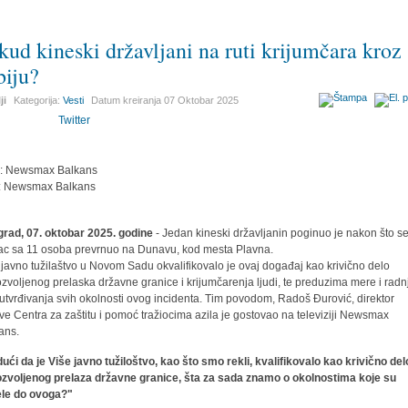
kud kineski državljani na ruti krijumčara kroz
biju?
ji
Kategorija:
Vesti
Datum kreiranja
07 Oktobar 2025
Twitter
r: Newsmax Balkans
: Newsmax Balkans
rad, 07. oktobar 2025. godine
- Jedan kineski državljanin poginuo je nakon što s
c sa 11 osoba prevrnuo na Dunavu, kod mesta Plavna.
 javno tužilaštvo u Novom Sadu okvalifikovalo je ovaj događaj kao krivično delo
zvoljenog prelaska državne granice i krijumčarenja ljudi, te preduzima mere i radn
u utvrđivanja svih okolnosti ovog incidenta. Тim povodom, Radoš Đurović, direktor
ve Centra za zaštitu i pomoć tražiocima azila je gostovao na televiziji Newsmax
ans.
ući da je Više javno tužiloštvo, kao što smo rekli, kvalifikovalo kao krivično del
zvoljenog prelaza državne granice, šta za sada znamo o okolnostima koje su
le do ovoga?"