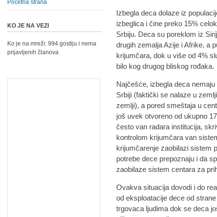
Početna strana
Izbegla deca dolaze iz populacije 
izbeglica i čine preko 15% celok
KO JE NA VEZI
Srbiju. Deca su poreklom iz Sirij
Ko je na mreži: 994 gostiju i nema
drugih zemalja Azije i Afrike, a p
prijavljenih članova
krijumčara, dok u više od 4% sluč
bilo kog drugog bliskog rođaka.
Najčešće, izbegla deca nemaju 
Srbiji (faktički se nalaze u zeml
zemlji), a pored smeštaja u cent
još uvek otvoreno od ukupno 17 
često van radara institucija, skr
kontrolom krijumčara van sistem
krijumčarenje zaobilazi sistem p
potrebe dece prepoznaju i da s
zaobilaze sistem centara za pri
Ovakva situacija dovodi i do rea
od eksploatacije dece od strane 
trgovaca ljudima dok se deca još