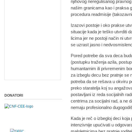
njihovog neregulisanog pravnog p
našim granicama kao i praksa g
procedura readmisije (takozavn
Izazovi postoje i oko prakse utvr
situacije kada je teško utvrditi d
licima jer ne postoji način ni u
se uzrast jasno i nedvosmisleno
Pored potrebe da sva deca budu
(postupku traženja azila, postup
humantarnim ili privremenim bora
za izbeglu decu bez pratnje se 
potreba da se rešava u okviru p
preko staratelja koj su angažova
postavljani iz reda socijalnih r
DONATORI
centrima za socijalni rad, a ne d
nemaju profesionalno dugogodišn
Kada je reč o izbegloj deci koja p
intenzivnije upućivati u odgovar
maloletnicima bez pratnje rodite