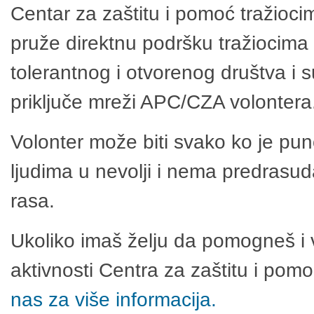
Centar za zaštitu i pomoć tražioci
pruže direktnu podršku tražiocima 
tolerantnog i otvorenog društva i 
priključe mreži APC/CZA volontera
Volonter može biti svako ko je pu
ljudima u nevolji i nema predrasuda
rasa.
Ukoliko imaš želju da pomogneš i 
aktivnosti Centra za zaštitu i po
nas za više informacija.