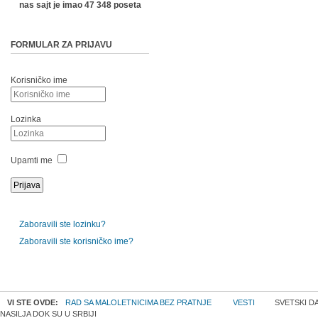
nas sajt je imao 47 348 poseta
FORMULAR ZA PRIJAVU
Korisničko ime
Lozinka
Upamti me
Zaboravili ste lozinku?
Zaboravili ste korisničko ime?
VI STE OVDE:
RAD SA MALOLETNICIMA BEZ PRATNJE
VESTI
SVETSKI DA
NASILJA DOK SU U SRBIJI