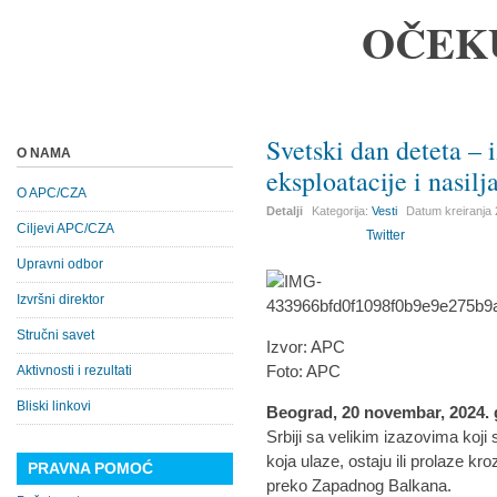
OČEK
Svetski dan deteta – 
O NAMA
eksploatacije i nasilj
O APC/CZA
Detalji
Kategorija:
Vesti
Datum kreiranja
Ciljevi APC/CZA
Twitter
Upravni odbor
Izvršni direktor
Stručni savet
Izvor: APC
Foto: APC
Aktivnosti i rezultati
Bliski linkovi
Beograd, 20 novembar, 2024.
Srbiji sa velikim izazovima koji 
koja ulaze, ostaju ili prolaze kr
PRAVNA POMOĆ
preko Zapadnog Balkana.