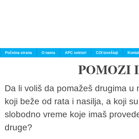
Početna strana
O nama
APC sektori
COI izveštaji
Konta
POMOZI 
Da li voliš da pomažeš drugima u n
koji beže od rata i nasilja, a koji 
slobodno vreme koje imaš provedeš
druge?