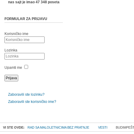
nas sajt je imao 47 348 poseta
FORMULAR ZA PRIJAVU
Korisničko ime
Lozinka
Upamti me
Zaboravili ste lozinku?
Zaboravili ste korisničko ime?
VI STE OVDE:
RAD SA MALOLETNICIMA BEZ PRATNJE
VESTI
BUDIMPEŠT