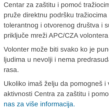
Centar za zaštitu i pomoć tražioci
pruže direktnu podršku tražiocima 
tolerantnog i otvorenog društva i 
priključe mreži APC/CZA volontera
Volonter može biti svako ko je pu
ljudima u nevolji i nema predrasuda
rasa.
Ukoliko imaš želju da pomogneš i 
aktivnosti Centra za zaštitu i po
nas za više informacija.