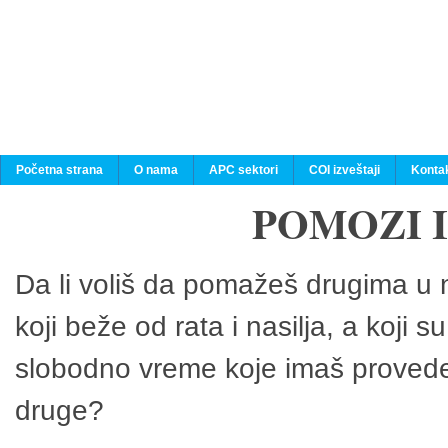
Početna strana
O nama
APC sektori
COI izveštaji
Konta
POMOZI 
Da li voliš da pomažeš drugima u n
koji beže od rata i nasilja, a koji 
slobodno vreme koje imaš provedeš
druge?