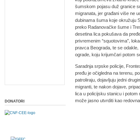
šumskom pojasu duž granice su u
migranata, jer građani više ne uo
dubinama šuma koje okružuju S
preko Radanovačke šume i Treset
desetina lica pokušava da pređe
privremenim “squotovima”, lokac
pravca Beograda, te se odakle,
ograde, koju krijumčari potom 
Saradnja srpske policije, Fronte
pređu je očigledna na terenu, p
patroliraju, dojavljuju jedni drug
migranti, te nakon dojave, pri
lica u policijsku stanicu i potom
može jasno utvrditi kao redovna
DONATORI