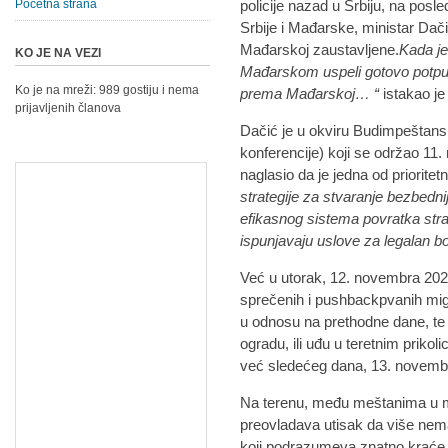
Početna strana
policije nazad u Srbiju, na posl
Srbije i Mađarske, ministar Dači
Mađarskoj zaustavljene.
Kada je
KO JE NA VEZI
Mađarskom uspeli gotovo potpun
Ko je na mreži: 989 gostiju i nema
prema Mađarskoj… “
istakao je
prijavljenih članova
Dačić je u okviru Budimpeštan
konferencije) koji se održao 11
naglasio da je jedna od priorite
strategije za stvaranje bezbedni
efikasnog sistema povratka strani
ispunjavaju uslove za legalan bor
Već u utorak, 12. novembra 202
sprečenih i pushbackpvanih mig
u odnosu na prethodne dane, te 
ogradu, ili uđu u teretnim priko
već sledećeg dana, 13. novembr
Na terenu, među meštanima u 
preovladava utisak da više nema
koji podrazumeva znatno kraće