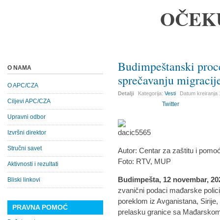
OČEK
Budimpeštanski proce
O NAMA
sprečavanju migracij
O APC/CZA
Detalji
Kategorija:
Vesti
Datum kreiranja
Ciljevi APC/CZA
Twitter
Upravni odbor
Izvršni direktor
Stručni savet
Autor: Centar za zaštitu i pomoć
Foto: RTV, MUP
Aktivnosti i rezultati
Budimpešta, 12 novembar, 20
Bliski linkovi
zvanični podaci mađarske policij
poreklom iz Avganistana, Sirije
PRAVNA POMOĆ
prelasku granice sa Mađarsko