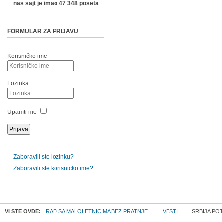
nas sajt je imao 47 348 poseta
FORMULAR ZA PRIJAVU
Korisničko ime
Lozinka
Upamti me
Zaboravili ste lozinku?
Zaboravili ste korisničko ime?
VI STE OVDE:
RAD SA MALOLETNICIMA BEZ PRATNJE
VESTI
SRBIJA PO