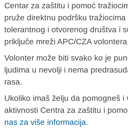
Centar za zaštitu i pomoć tražioci
pruže direktnu podršku tražiocima 
tolerantnog i otvorenog društva i 
priključe mreži APC/CZA volontera
Volonter može biti svako ko je pu
ljudima u nevolji i nema predrasuda
rasa.
Ukoliko imaš želju da pomogneš i 
aktivnosti Centra za zaštitu i po
nas za više informacija.