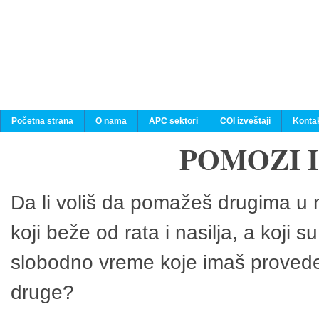
Početna strana
O nama
APC sektori
COI izveštaji
Konta
POMOZI 
Da li voliš da pomažeš drugima u n
koji beže od rata i nasilja, a koji 
slobodno vreme koje imaš provedeš
druge?