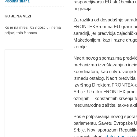
Početna strana
rasporedjivanju EU službenika unu
migracija.
KO JE NA VEZI
Za razliku od dosadašnje saradnj
FRONTEKS-om na EU granicama,
Ko je na mreži: 623 gostiju i nema
saradnji, jer predvidja zajedni
prijavljenih članova
Makedonijom, kao i razne druge
zemlje.
Nacrt novog sporazuma predviđa
mehanizma izveštavanja o inc
koordinatora, kao i utvrđivanje 
između ostalog. Nacrt predviđa 
Izvršnog Direktora FRONTEX-a,
Srbije. Ukoliko FRONTEX proceni
ozbiljnih ili konstantnih kršenja
međunarodne zaštite, takve akti
Posle potpisivanja novog sporaz
parlamentu, Savetu Evropske Un
Srbije. Novi sporazum Republike
zameniti tekući
status sporazu