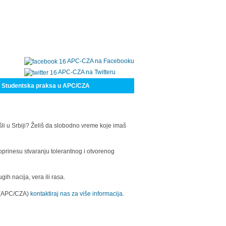
APC-CZA na Facebooku
APC-CZA na Twitteru
Studentska praksa u APC/CZA
šli u Srbiji? Želiš da slobodno vreme koje imaš
oprinesu stvaranju tolerantnog i otvorenog
h nacija, vera ili rasa.
a (APC/CZA)
kontaktiraj nas za više informacija.