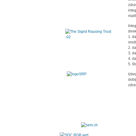
zdra
inte
mali
Inte
dire
1. d
sred
2. d
3. d
4. da
5. š
Izbe
dobi
zdra