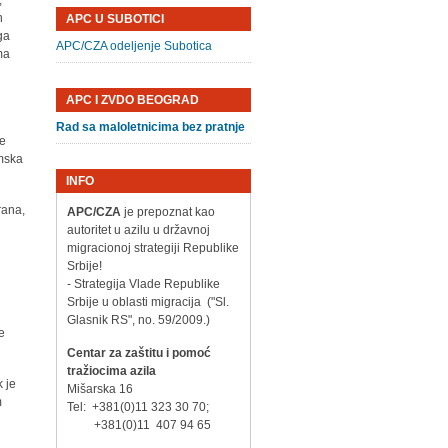
,
h
APC U SUBOTICI
oga
APC/CZA odeljenje Subotica
ma
APC I ZVDO BEOGRAD
Rad sa maloletnicima bez pratnje
je
omska
INFO
Irana,
APC/CZA
je prepoznat kao
autoritet u azilu u državnoj
migracionoj strategiji Republike
Srbije!
- Strategija Vlade Republike
Srbije u oblasti migracija ("Sl.
Glasnik RS", no. 59/2009.)
e
Centar za zaštitu i pomoć
tražiocima azila
k je
Mišarska 16
m
Tel: +381(0)11 323 30 70;
+381(0)11 407 94 65