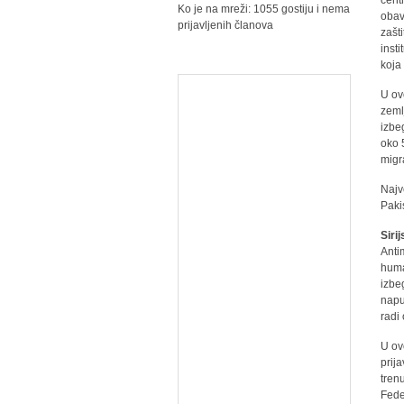
cent
Ko je na mreži: 1055 gostiju i nema
obav
prijavljenih članova
zašti
inst
koja
U ov
zeml
izbe
oko 
migr
Najve
Paki
Siri
Anti
huma
izbe
napu
radi
U ov
prij
tren
Fede