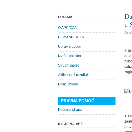
Da
O NAMA
u 
O APC/CZA
Detal
Ciljevi APC/CZA
Upravni odbor
Srbi
Izvršni direktor
dolaz
njiho
Stručni savet
izdr
zagl
Aktivnosti i rezultati
Bliski linkovi
PRAVNA POMOĆ
Početna strana
1.
Naj
zasl
KO JE NA VEZI
prav