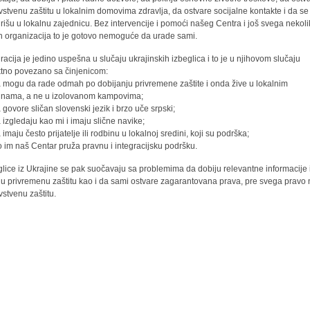
vstvenu zaštitu u lokalnim domovima zdravlja, da ostvare socijalne kontakte i da se
grišu u lokalnu zajednicu. Bez intervencije i pomoći našeg Centra i još svega nekol
h organizacija to je gotovo nemoguće da urade sami.
gracija je jedino uspešna u slučaju ukrajinskih izbeglica i to je u njihovom slučaju
ktno povezano sa činjenicom:
a mogu da rade odmah po dobijanju privremene zaštite i onda žive u lokalnim
inama, a ne u izolovanom kampovima;
a govore sličan slovenski jezik i brzo uče srpski;
a izgledaju kao mi i imaju slične navike;
 imaju često prijatelje ili rodbinu u lokalnoj sredini, koji su podrška;
to im naš Centar pruža pravnu i integracijsku podršku.
glice iz Ukrajine se pak suočavaju sa problemima da dobiju relevantne informacije 
ju privremenu zaštitu kao i da sami ostvare zagarantovana prava, pre svega pravo
vstvenu zaštitu.