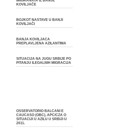
IMIGRANATA IZ BANJE
KOVILJAČE
BOJKOT NASTAVE U BANJI
KOVILJAČI
BANJA KOVILJACA
PREPLAVLJENA AZILANTIMA
SITUACIJA NA JUGU SRBIJE PO
PITANJU ILEGALNIH MIGRACIJA
OSSERVATORIO BALCANI E
CAUCASO (OBC), APC/CZA O
SITUACIJI U AZILU U SRBIJI U
2011.