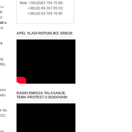
Mob: +381(0)63 704 70 80;
d u
+381(0) 69 267 05 03;
ki
+381(0) 63 704 70 90
EU.
di u
ili
APEL VLADI REPUBLIKE SRBIJE
ma
nog
itu,
u
ramo
RADIO EMISIJA TALASANJE-
neko
TEMA PROTEST U BOGOVAĐI
pe da
2022,
are