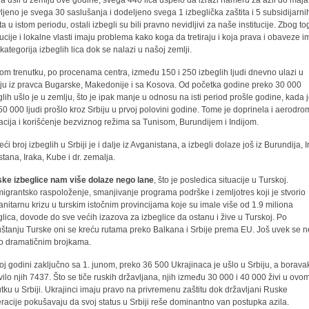
ra ušli u zemlju ove godine, svega 440 lica uspelo da izrazi nameru za azil do maja
ljeno je svega 30 saslušanja i dodeljeno svega 1 izbeglička zaštita i 5 subsidijarni
ta u istom periodu, ostali izbegli su bili pravno nevidljivi za naše institucije. Zbog t
itucije i lokalne vlasti imaju problema kako koga da tretiraju i koja prava i obaveze i
 kategorija izbeglih lica dok se nalazi u našoj zemlji.
om trenutku, po procenama centra, između 150 i 250 izbeglih ljudi dnevno ulazi u
ju iz pravca Bugarske, Makedonije i sa Kosova. Od početka godine preko 30 000
glih ušlo je u zemlju, što je ipak manje u odnosu na isti period prošle godine, kada 
50 000 ljudi prošlo kroz Srbiju u prvoj polovini godine. Tome je doprinela i aerodr
acija i korišćenje bezviznog režima sa Tunisom, Burundijem i Indijom.
ći broj izbeglih u Srbiji je i dalje iz Avganistana, a izbegli dolaze još iz Burundija, 
stana, Iraka, Kube i dr. zemalja.
jske izbeglice nam više dolaze nego lane
, što je posledica situacije u Turskoj.
migrantsko raspoloženje, smanjivanje programa podrške i zemljotres koji je stvorio
nitarnu krizu u turskim istočnim provincijama koje su imale više od 1.9 miliona
glica, dovode do sve većih izazova za izbeglice da ostanu i žive u Turskoj. Po
štanju Turske oni se kreću rutama preko Balkana i Srbije prema EU. Još uvek se n
 o dramatičnim brojkama.
oj godini zaključno sa 1. junom, preko 36 500 Ukrajinaca je ušlo u Srbiju, a borava
avilo njih 7437. Što se tiče ruskih državljana, njih između 30 000 i 40 000 živi u ovo
utku u Srbiji. Ukrajinci imaju pravo na privremenu zaštitu dok državljani Ruske
racije pokušavaju da svoj status u Srbiji reše dominantno van postupka azila.