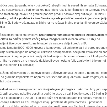
ktička guranja (pushbacks - pušbekovi) izbeglih ljudi iz susednih zemalja EU naza
u se nastavljaju, a ti ljudi onda kod nas hrle u ruke krijumčara koji im uz novac i veli
k po život omogućavaju da granice ponovo pređu i nastave svoj put dalje u dubinu 
rdno, politika pushbacka i mađarske ograde podstiče i razvija krijumčarenje lju
i
time što ljude vraća nazad u Srbiju jer ne rešava finalno pitanja njihovog položaja 
atka.
š sistem trenutno zadovoljava
kratkotrajne humanitarne potrebe izbeglih, ali ne
citeta za održiv prihvat većeg broja izbeglica
ukoliko bi oni ostali u Srbiji da
avljeni žive ovde i ukoliko ne bi uspeli da nastave dalje i pređu u EU.
mamo između 5000 i 6000 kreveta u kampovima, ali upitno je da li bi pored urgent
taja sistem mogao da omogući efikasan postupak azila, socijalnu, zdravstvenu zašt
ovanje i integraciju za isti broj ljudi. Institucije su ležerne i očekuju da ti ljudi prođ
e, niko ne veruje da je moguće da izbegli ovde i ostanu (bilo zaglavljeni bilo gurnuti
d iz susednih EU zemalja).
ožemo očekivati da EU pokriva tekuće troškove prihvata izbeglih u nedogled, mo
 da gradimo kapacitete za nepredviđen scenario da ljudi ostanu ovde zaglavljeni 
a i duže vreme.
ažalost ne možemo
govoriti o
održivoj integraciji izbeglica
. Jako mali broj ljudi us
aži azil, a svega nekoliko desetina godišnje uspe da azil i dobije (svega 30 ljudi u 
ega 6 ljudi do juna u 2023). Ljudi koji traže azil mogu da rade tek posle 9 meseci od
ošenja zahteva za azil. Izbeglice imaju problema da plate boravak u privatnom
taju, da dobiju i plate radne dozvole, da pokriju osnovne životne troškove, da ostv