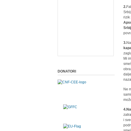
2.
Fa
Srbij
rizi
Apsu
Srbij
povr
3.
Na
kapa
zagl
Mi i
smeš
obraz
DONATORI
dalj
naza
Ne m
sami
možd
4.N
zatr
i sv
podn
smeš