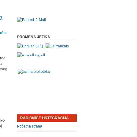
a
PROMENA JEZIKA
uredi
da
hovog
RADIONICE I INTEGRACIJA
 ko
oj
Početna strana