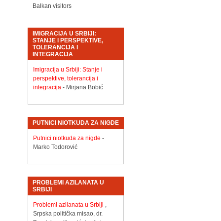
Balkan visitors
IMIGRACIJA U SRBIJI:
STANJE I PERSPEKTIVE,
TOLERANCIJA I
INTEGRACIJA
Imigracija u Srbiji: Stanje i
perspektive, tolerancija i
integracija
- Mirjana Bobić
PUTNICI NIOTKUDA ZA NIGDE
Putnici niotkuda za nigde
-
Marko Todorović
PROBLEMI AZILANATA U
SRBIJI
Problemi azilanata u Srbiji
,
Srpska politička misao, dr.