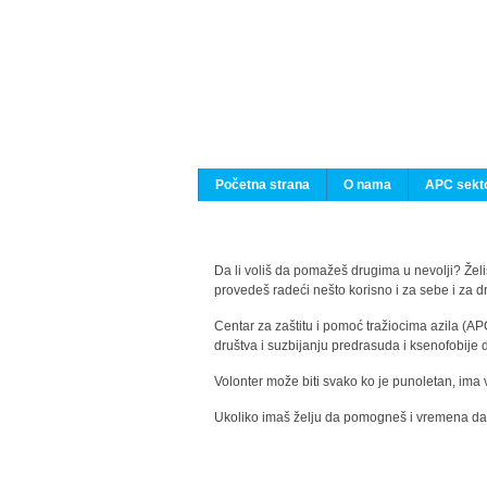
Početna strana
O nama
APC sekto
Da li voliš da pomažeš drugima u nevolji? Želiš
provedeš radeći nešto korisno i za sebe i za 
Centar za zaštitu i pomoć tražiocima azila (AP
društva i suzbijanju predrasuda i ksenofobije 
Volonter može biti svako ko je punoletan, ima 
Ukoliko imaš želju da pomogneš i vremena da s