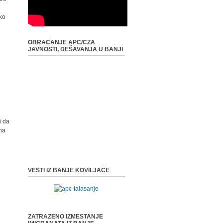
iko
OBRAĆANJE APC/CZA
JAVNOSTI, DEŠAVANJA U BANJI
i da
 na
VESTI IZ BANJE KOVILJAČE
ZATRAZENO IZMESTANJE