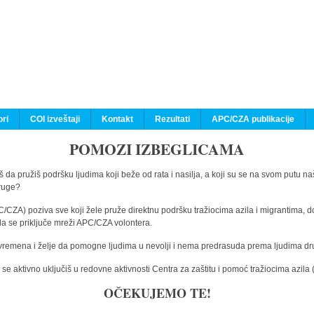
ri
COI izveštaji
Kontakt
Rezultati
APC/CZA publikacije
POMOZI IZBEGLICAMA
 da pružiš podršku ljudima koji beže od rata i nasilja, a koji su se na svom putu na
druge?
C/CZA) poziva sve koji žele pruže direktnu podršku tražiocima azila i migrantima, d
da se priključe mreži APC/CZA volontera.
vremena i želje da pomogne ljudima u nevolji i nema predrasuda prema ljudima drugi
e aktivno uključiš u redovne aktivnosti Centra za zaštitu i pomoć tražiocima azil
OČEKUJEMO TE!