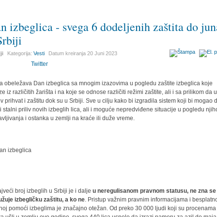
n izbeglica - svega 6 dodeljenih zaštita do jun
Srbiji
ji
Kategorija:
Vesti
Datum kreiranja
20 Juni 2023
Twitter
ja obeležava Dan izbeglica sa mnogim izazovima u pogledu zaštite izbeglica koje
e iz različitih žarišta i na koje se odnose različiti režimi zaštite, ali i sa prilikom da 
v prihvat i zaštitu dok su u Srbiji. Sve u cilju kako bi izgradila sistem koji bi mogao 
ži stalni priliv novih izbeglih lica, ali i moguće nepredviđene situacije u pogledu nji
avljivanja i ostanka u zemlji na kraće ili duže vreme.
veći broj izbeglih u Srbiji je i dalje
u neregulisanom pravnom statusu, ne zna se
užuje izbegličku zaštitu, a ko ne
. Pristup važnim pravnim informacijama i besplatn
noj pomoći izbeglima je značajno otežan. Od preko 30 000 ljudi koji su procenama