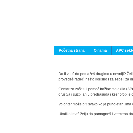
Početna strana
O nama
APC sekto
Da li voliš da pomažeš drugima u nevolji? Želiš
provedeš radeći nešto korisno i za sebe i za 
Centar za zaštitu i pomoć tražiocima azila (AP
društva i suzbijanju predrasuda i ksenofobije 
Volonter može biti svako ko je punoletan, ima 
Ukoliko imaš želju da pomogneš i vremena da s