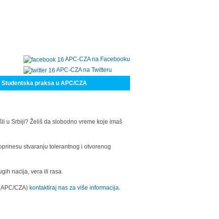
APC-CZA na Facebooku
APC-CZA na Twitteru
Studentska praksa u APC/CZA
šli u Srbiji? Želiš da slobodno vreme koje imaš
oprinesu stvaranju tolerantnog i otvorenog
h nacija, vera ili rasa.
a (APC/CZA)
kontaktiraj nas za više informacija.