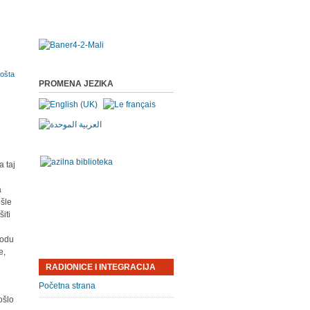
PROMENA JEZIKA
a taj
a
ošle
iti
.
iodu
e,
RADIONICE I INTEGRACIJA
Početna strana
ošlo