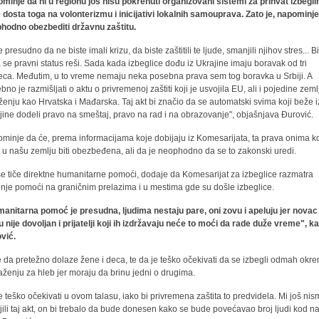
minje da ni u regionu još nisu pokrenuti organizovani sistemi za prihvat izbeglih
e dosta toga na volonterizmu i inicijativi lokalnih samouprava. Zato je, napominje
hodno obezbediti državnu zaštitu.
e presudno da ne biste imali krizu, da biste zaštitili te ljude, smanjili njihov stres... B
a se pravni status reši. Sada kada izbeglice dođu iz Ukrajine imaju boravak od tri
ca. Međutim, u to vreme nemaju neka posebna prava sem tog boravka u Srbiji. A
bno je razmišljati o aktu o privremenoj zaštiti koji je usvojila EU, ali i pojedine zeml
ženju kao Hrvatska i Mađarska. Taj akt bi značio da se automatski svima koji beže i
jine dodeli pravo na smeštaj, pravo na rad i na obrazovanje", objašnjava Đurović.
minje da će, prema informacijama koje dobijaju iz Komesarijata, ta prava onima ko
i u našu zemlju biti obezbeđena, ali da je neophodno da se to zakonski uredi.
se tiče direktne humanitarne pomoći, dodaje da Komesarijat za izbeglice razmatra
enje pomoći na graničnim prelazima i u mestima gde su došle izbeglice.
anitarna pomoć je presudna, ljudima nestaju pare, oni zovu i apeluju jer novac 
u nije dovoljan i prijatelji koji ih izdržavaju neće to moći da rade duže vreme", k
vić.
če da pretežno dolaze žene i deca, te da je teško očekivati da se izbegli odmah okr
aženju za hleb jer moraju da brinu jedni o drugima.
je teško očekivati u ovom talasu, iako bi privremena zaštita to predvidela. Mi još ni
jili taj akt, on bi trebalo da bude donesen kako se bude povećavao broj ljudi kod na