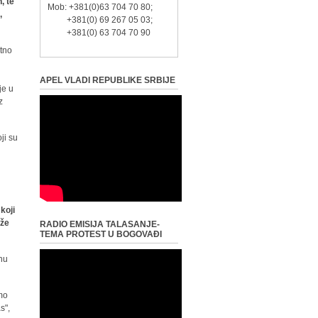
, te
Mob: +381(0)63 704 70 80;
,
+381(0) 69 267 05 03;
+381(0) 63 704 70 90
itno
APEL VLADI REPUBLIKE SRBIJE
je u
z
ji su
koji
aže
RADIO EMISIJA TALASANJE-
TEMA PROTEST U BOGOVAĐI
enu
smo
s",