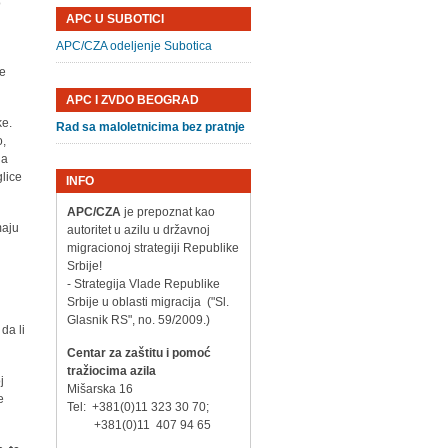
o
APC U SUBOTICI
APC/CZA odeljenje Subotica
je
APC I ZVDO BEOGRAD
ke.
Rad sa maloletnicima bez pratnje
o,
na
glice
INFO
APC/CZA
je prepoznat kao
maju
autoritet u azilu u državnoj
migracionoj strategiji Republike
Srbije!
- Strategija Vlade Republike
Srbije u oblasti migracija ("Sl.
Glasnik RS", no. 59/2009.)
da li
Centar za zaštitu i pomoć
tražiocima azila
j
Mišarska 16
e
Tel: +381(0)11 323 30 70;
+381(0)11 407 94 65