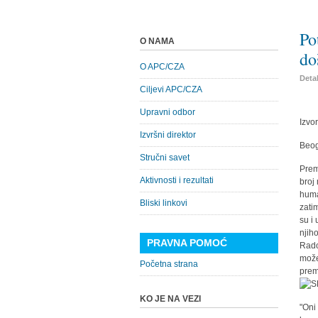
Po
O NAMA
do
O APC/CZA
Detal
Ciljevi APC/CZA
Upravni odbor
Izvo
Izvršni direktor
Beog
Stručni savet
Prem
Aktivnosti i rezultati
broj
huma
Bliski linkovi
zati
su i
njih
PRAVNA POMOĆ
Rado
može
Početna strana
prem
KO JE NA VEZI
"Oni