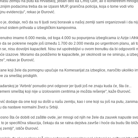
 našu zemlju na putu ka Hrvatskoj, jedan deo ka Crnoj Gori, ali o konkretnim mnog
iznijim podacima treba da se izjasni MUP, granična policija, koja o tome vodi vrlo
ljnu evidenciju", rekao je Đurović.
o je, dodaje, reći da su ti ljudi svoj boravak u našoj zemlji sami organizovali i da ni
enut sistem prihvata u izbegličkim kampovima.
trenutno imamo 6.000 mesta, od toga 4.000 su popunjena izbeglicama iz Azije i Afri
 da se pokrene negde još između 1.700 do 2.000 mesta po urgentnom planu, ali t
m se, nisu dovoljni kapaciteti. Nisu svi upotrebljivi u ovom trenutku da bi odgovorili 
će izazove. Moramo da podižemo te kapacitete, jer okolnosti se ne smiruju, a izbe
ze", rekao je Đurović.
ane koji žele da pomognu upućuje na Komesarijat za izbeglice, naročito ukoliko i
ve za smeštaj pristiglih.
ađarskoj je 'Airbnb' ponudio prvi odgovor jer ljudi još ne znaju kuda će, šta će...
remeni smeštaj koji nije u izolovanim centrima je možda rešenje", kaže Đurović.
vić dodaje da one koji su došli u našu zemlju, kao i one koji su još na putu, zanima 
 da nastave normalni život u Srbiji.
osno šta će dobiti od zaštite ovde, jer mnogi od njih ne žele da zauvek napuste svo
 to je specifična sitaucija, čekaju da se ratna dejstva završe i hoće da budu što bliž
j zemlji", ističe Đurović.