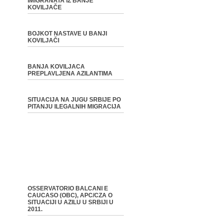
IMIGRANATA IZ BANJE
KOVILJAČE
BOJKOT NASTAVE U BANJI
KOVILJAČI
BANJA KOVILJACA
PREPLAVLJENA AZILANTIMA
SITUACIJA NA JUGU SRBIJE PO
PITANJU ILEGALNIH MIGRACIJA
OSSERVATORIO BALCANI E
CAUCASO (OBC), APC/CZA O
SITUACIJI U AZILU U SRBIJI U
2011.