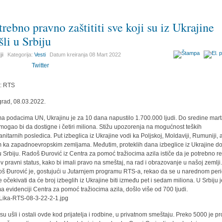
trebno pravno zaštititi sve koji su iz Ukrajine
šli u Srbiju
ji
Kategorija:
Vesti
Datum kreiranja
08 Mart 2022
Twitter
r: RTS
rad, 08.03.2022.
a podacima UN, Ukrajinu je za 10 dana napustilo 1.700.000 ljudi. Do sredine mart
 mogao bi da dostigne i četiri miliona. Stižu upozorenja na mogućnost teških
nitarnih posledica. Put izbeglica iz Ukrajine vodi ka Poljskoj, Moldaviji, Rumuniji, 
m ka zapadnoevropskim zemljama. Međutim, proteklih dana izbeglice iz Ukrajine d
 u Srbiju. Radoš Đurović iz Centra za pomoć tražiocima azila ističe da je potrebno reš
ov pravni status, kako bi imali pravo na smeštaj, na rad i obrazovanje u našoj zemlji
š Đurović je, gostujući u Jutarnjem programu RTS-a, rekao da se u narednom per
 očekivati da će broj izbeglih iz Ukrajine biti između pet i sedam miliona. U Srbiju j
a evidenciji Centra za pomoć tražiocima azila, došlo više od 700 ljudi.
 su ušli i ostali ovde kod prijatelja i rodbine, u privatnom smeštaju. Preko 5000 je pr