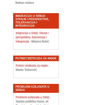
Balkan visitors
IMIGRACIJA U SRBIJI:
STANJE I PERSPEKTIVE,
TOLERANCIJA I
INTEGRACIJA
Imigracija u Srbiji: Stanje i
perspektive, tolerancija i
integracija
- Mirjana Bobić
PUTNICI NIOTKUDA ZA NIGDE
Putnici niotkuda za nigde
-
Marko Todorović
PROBLEMI AZILANATA U
SRBIJI
Problemi azilanata u Srbiji
,
Srpska politička misao, dr.