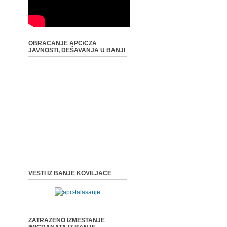
OBRAĆANJE APC/CZA
JAVNOSTI, DEŠAVANJA U BANJI
VESTI IZ BANJE KOVILJAČE
ZATRAZENO IZMESTANJE