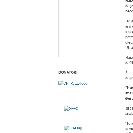
Napo
da j
neop
"To j
je d
mese
potre
okru
Ukra
Napo
došl
DONATORI
Što 
delj
"Hum
imaj
Đuro
Isti
snal
"To 
usvo