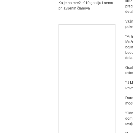
kroz
Ko je na mreži: 910 gostiju i nema
prec
prijavljenih članova
deta
Važn
pokr
"Mi 
Može
boji
budu
dola
Građ
uslo
"U M
Priv
Đuro
mogu
"Odn
dom,
svojo