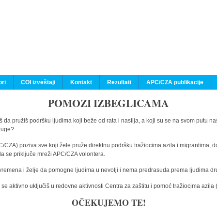
ri
COI izveštaji
Kontakt
Rezultati
APC/CZA publikacije
POMOZI IZBEGLICAMA
 da pružiš podršku ljudima koji beže od rata i nasilja, a koji su se na svom putu na
druge?
C/CZA) poziva sve koji žele pruže direktnu podršku tražiocima azila i migrantima, d
da se priključe mreži APC/CZA volontera.
vremena i želje da pomogne ljudima u nevolji i nema predrasuda prema ljudima drugi
e aktivno uključiš u redovne aktivnosti Centra za zaštitu i pomoć tražiocima azil
OČEKUJEMO TE!