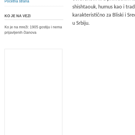
Početna strana
shishtaouk, humus kao i tra
karakteristično za Bliski i Sr
KO JE NA VEZI
u Srbiju.
Ko je na mreži: 1905 gostiju i nema
prijavljenih članova