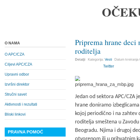
OČEK
Priprema hrane deci 
O NAMA
roditelja
O APC/CZA
Detalji
Kategorija:
Vesti
Datum kreiranja
Ciljevi APC/CZA
Twitter
Upravni odbor
Izvršni direktor
Stručni savet
Jedan od sektora APC/CZA je 
Aktivnosti i rezultati
hrane doniramo izbeglicama
kojoj periodično i na zahtev
Bliski linkovi
roditelja smeštena u Zavodu 
Beogradu. Njima i drugoj dec
PRAVNA POMOĆ
otvorenom ili u prihvatnim 