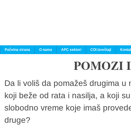
Početna strana
O nama
APC sektori
COI izveštaji
Konta
POMOZI 
Da li voliš da pomažeš drugima u n
koji beže od rata i nasilja, a koji 
slobodno vreme koje imaš provedeš
druge?