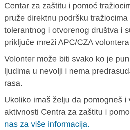
Centar za zaštitu i pomoć tražioci
pruže direktnu podršku tražiocima 
tolerantnog i otvorenog društva i 
priključe mreži APC/CZA volontera
Volonter može biti svako ko je pu
ljudima u nevolji i nema predrasuda
rasa.
Ukoliko imaš želju da pomogneš i 
aktivnosti Centra za zaštitu i po
nas za više informacija.