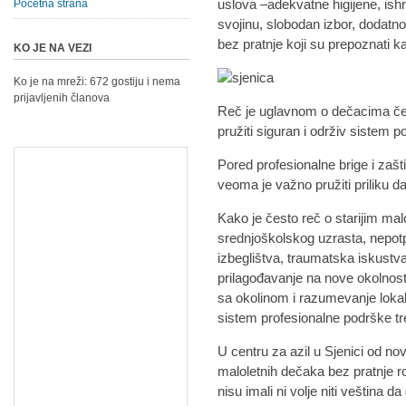
uslova –adekvatne higijene, ishr
Početna strana
svojinu, slobodan izbor, dodatn
bez pratnje koji su prepoznati ka
KO JE NA VEZI
Ko je na mreži: 672 gostiju i nema
prijavljenih članova
Reč je uglavnom o dečacima če
pružiti siguran i održiv sistem p
Pored profesionalne brige i zaštit
veoma je važno pružiti priliku d
Kako je često reč o starijim ma
srednjoškolskog uzrasta, nepo
izbeglištva, traumatska iskustva
prilagođavanje na nove okolnost
sa okolinom i razumevanje lokal
sistem profesionalne podrške tr
U centru za azil u Sjenici od no
maloletnih dečaka bez pratnje ro
nisu imali ni volje niti veština