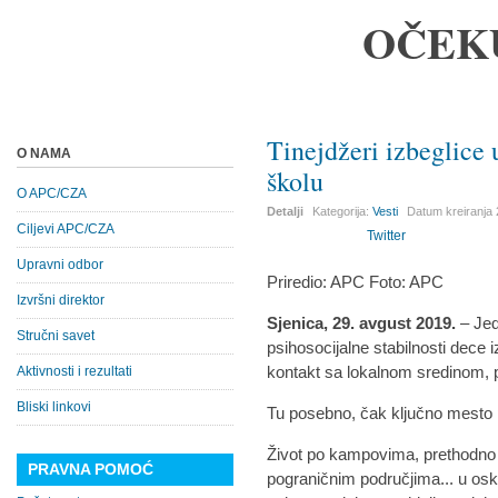
OČEK
Tinejdžeri izbeglice 
O NAMA
školu
O APC/CZA
Detalji
Kategorija:
Vesti
Datum kreiranja
Ciljevi APC/CZA
Twitter
Upravni odbor
Priredio: APC Foto: APC
Izvršni direktor
Sjenica, 29. avgust 2019.
– Jed
Stručni savet
psihosocijalne stabilnosti dece i
kontakt sa lokalnom sredinom,
Aktivnosti i rezultati
Bliski linkovi
Tu posebno, čak ključno mesto p
Život po kampovima, prethodno
PRAVNA POMOĆ
pograničnim područjima... u o