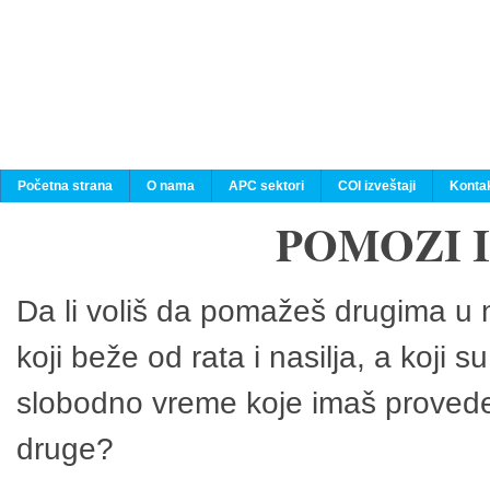
Početna strana
O nama
APC sektori
COI izveštaji
Konta
POMOZI 
Da li voliš da pomažeš drugima u n
koji beže od rata i nasilja, a koji 
slobodno vreme koje imaš provedeš
druge?