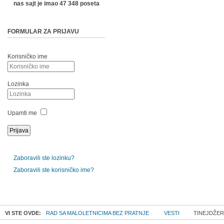
nas sajt je imao 47 348 poseta
FORMULAR ZA PRIJAVU
Korisničko ime
Lozinka
Upamti me
Zaboravili ste lozinku?
Zaboravili ste korisničko ime?
VI STE OVDE:
RAD SA MALOLETNICIMA BEZ PRATNJE
VESTI
TINEJDŽERI