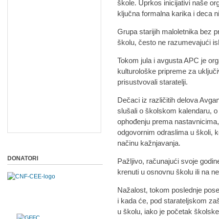
škole. Uprkos inicijativi naše or
ključna formalna karika i deca 
Grupa starijih maloletnika bez 
školu, često ne razumevajući is
Tokom jula i avgusta APC je or
kulturološke pripreme za uključ
prisustvovali staratelji.
Dečaci iz različitih delova Avga
slušali o školskom kalendaru, o
ophođenju prema nastavnicima,
odgovornim odraslima u školi, 
načinu kažnjavanja.
DONATORI
Pažljivo, računajući svoje godine
krenuti u osnovnu školu ili na ne
Nažalost, tokom poslednje posete
i kada će, pod starateljskom zaš
u školu, iako je početak školsk