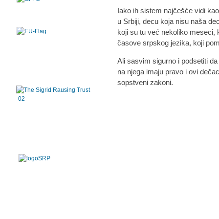
Iako ih sistem najčešće vidi ka
u Srbiji, decu koja nisu naša d
koji su tu već nekoliko meseci, k
časove srpskog jezika, koji pom
Ali sasvim sigurno i podsetiti d
na njega imaju pravo i ovi dečac
sopstveni zakoni.