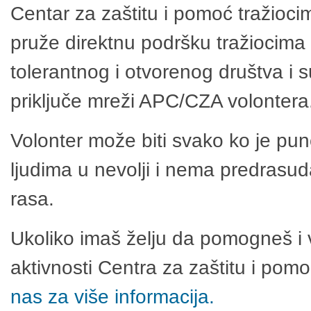
Centar za zaštitu i pomoć tražioci
pruže direktnu podršku tražiocima 
tolerantnog i otvorenog društva i 
priključe mreži APC/CZA volontera
Volonter može biti svako ko je pu
ljudima u nevolji i nema predrasuda
rasa.
Ukoliko imaš želju da pomogneš i 
aktivnosti Centra za zaštitu i po
nas za više informacija.