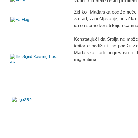
Vulin: Zid neće rešiti problem
Zid koji Mađarska podiže neće r
za rad, zapošljavanje, boračka i
da on samo koristi krijumčarima
Konstatujući da Srbija ne može
teritorije podižu ili ne podižu 
Mađarska radi pogrešnso i d
migrantima.