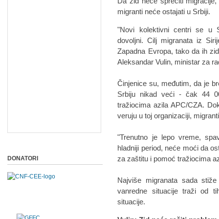
Da zid neće sprečiti migracije
migranti neće ostajati u Srbiji.
"Novi kolektivni centri se u S
dovoljni. Cilj migranata iz Sir
Zapadna Evropa, tako da ih zid 
Aleksandar Vulin, ministar za rad
Činjenice su, međutim, da je br
Srbiju nikad veći - čak 44 
tražiocima azila APC/CZA. Do
veruju u toj organizaciji, migrant
"Trenutno je lepo vreme, sp
hladniji period, neće moći da o
za zaštitu i pomoć tražiocima az
DONATORI
Najviše migranata sada stiže 
vanredne situacije traži od 
situacije.