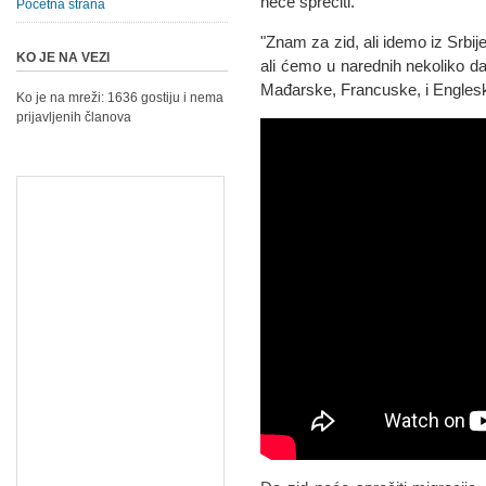
neće sprečiti.
Početna strana
"Znam za zid, ali idemo iz Srbij
KO JE NA VEZI
ali ćemo u narednih nekoliko da
Mađarske, Francuske, i Englesk
Ko je na mreži: 1636 gostiju i nema
prijavljenih članova