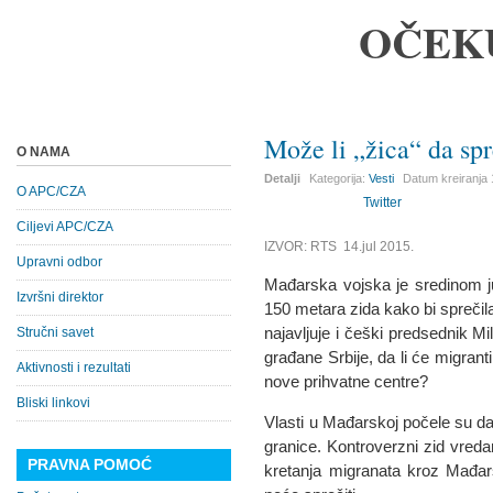
OČEK
Može li „žica“ da spr
O NAMA
Detalji
Kategorija:
Vesti
Datum kreiranja
O APC/CZA
Twitter
Ciljevi APC/CZA
IZVOR: RTS 14.jul 2015.
Upravni odbor
Mađarska vojska je sredinom j
Izvršni direktor
150 metara zida kako bi sprečila
najavljuje i češki predsednik M
Stručni savet
građane Srbije, da li će migranti
Aktivnosti i rezultati
nove prihvatne centre?
Bliski linkovi
Vlasti u Mađarskoj počele su da
granice. Kontroverzni zid vreda
PRAVNA POMOĆ
kretanja migranata kroz Mađar