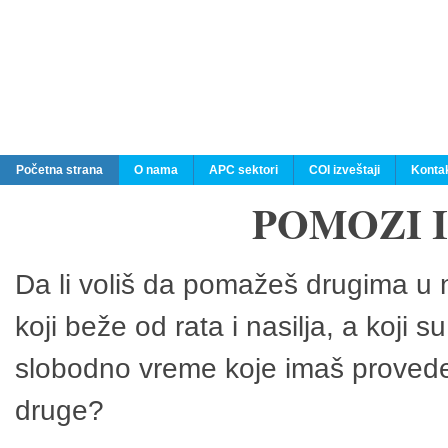
Početna strana
O nama
APC sektori
COI izveštaji
Konta
POMOZI 
Da li voliš da pomažeš drugima u n
koji beže od rata i nasilja, a koji 
slobodno vreme koje imaš provedeš
druge?