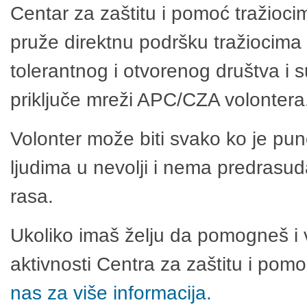
Centar za zaštitu i pomoć tražioci
pruže direktnu podršku tražiocima 
tolerantnog i otvorenog društva i 
priključe mreži APC/CZA volontera
Volonter može biti svako ko je pu
ljudima u nevolji i nema predrasuda
rasa.
Ukoliko imaš želju da pomogneš i 
aktivnosti Centra za zaštitu i po
nas za više informacija.