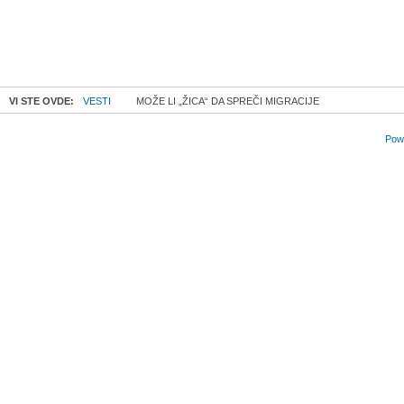
VI STE OVDE:
VESTI
MOŽE LI „ŽICA“ DA SPREČI MIGRACIJE
Powe