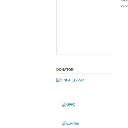
Meks
odlu
DONATORI