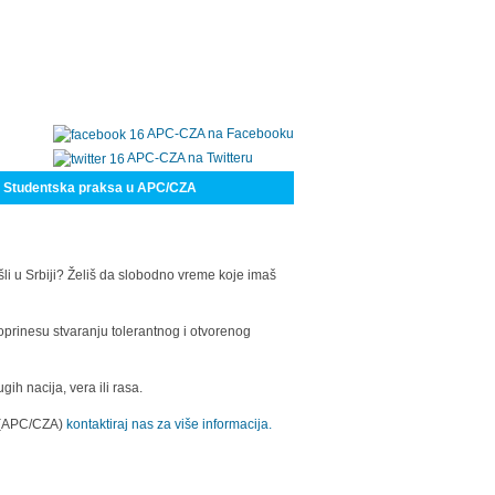
APC-CZA na Facebooku
APC-CZA na Twitteru
Studentska praksa u APC/CZA
šli u Srbiji? Želiš da slobodno vreme koje imaš
oprinesu stvaranju tolerantnog i otvorenog
h nacija, vera ili rasa.
a (APC/CZA)
kontaktiraj nas za više informacija.