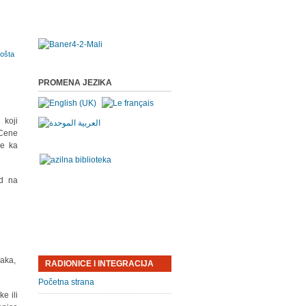
PROMENA JEZIKA
 koji
 Cene
de ka
d na
raka,
RADIONICE I INTEGRACIJA
Početna strana
e ili