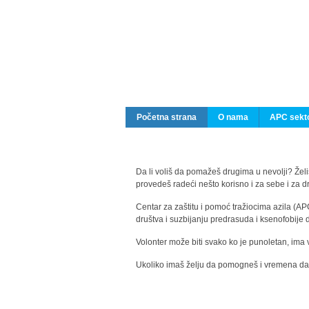
Početna strana
O nama
APC sekto
Da li voliš da pomažeš drugima u nevolji? Želiš
provedeš radeći nešto korisno i za sebe i za 
Centar za zaštitu i pomoć tražiocima azila (AP
društva i suzbijanju predrasuda i ksenofobije 
Volonter može biti svako ko je punoletan, ima 
Ukoliko imaš želju da pomogneš i vremena da s