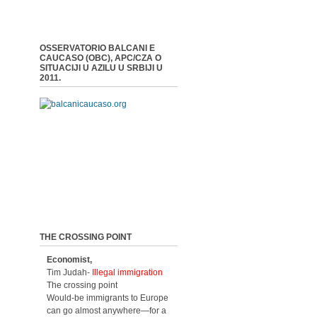
OSSERVATORIO BALCANI E
CAUCASO (OBC), APC/CZA O
SITUACIJI U AZILU U SRBIJI U
2011.
THE CROSSING POINT
Economist,
Tim Judah-
Illegal immigration
The crossing point
Would-be immigrants to Europe
can go almost anywhere—for a