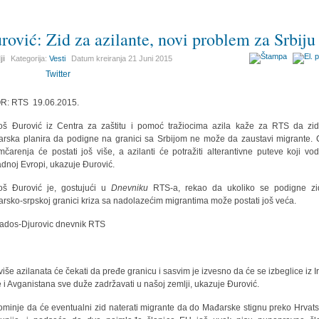
rović: Zid za azilante, novi problem za Srbiju
ji
Kategorija:
Vesti
Datum kreiranja
21 Juni 2015
Twitter
R: RTS 19.06.2015.
š Đurović iz Centra za zaštitu i pomoć tražiocima azila kaže za RTS da zid
rska planira da podigne na granici sa Srbijom ne može da zaustavi migrante.
umčarenja će postati još više, a azilanti će potražiti alterantivne puteve koji vo
dnoj Evropi, ukazuje Đurović.
š Đurović je, gostujući u
Dnevniku
RTS-a, rekao da ukoliko se podigne zi
rsko-srpskoj granici kriza sa nadolazećim migrantima može postati još veća.
više azilanata će čekati da pređe granicu i sasvim je izvesno da će se izbeglice iz I
je i Avganistana sve duže zadržavati u našoj zemlji, ukazuje Đurović.
minje da će eventualni zid naterati migrante da do Mađarske stignu preko Hrvatsk