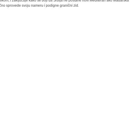
ikom, i zaključuje kako se boji da Srbija ne postane novi Mediteran ako Mađarska
čno sprovede svoju nameru i podigne granični zid.