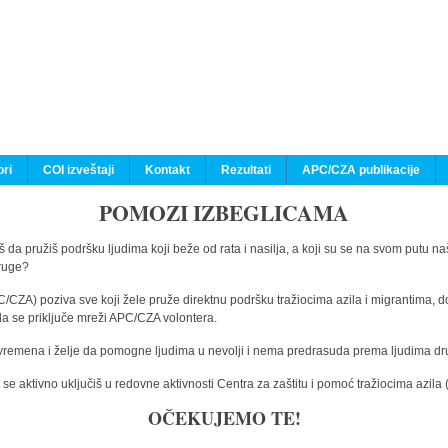
ri
COI izveštaji
Kontakt
Rezultati
APC/CZA publikacije
POMOZI IZBEGLICAMA
 da pružiš podršku ljudima koji beže od rata i nasilja, a koji su se na svom putu na
druge?
C/CZA) poziva sve koji žele pruže direktnu podršku tražiocima azila i migrantima, d
da se priključe mreži APC/CZA volontera.
vremena i želje da pomogne ljudima u nevolji i nema predrasuda prema ljudima drugi
e aktivno uključiš u redovne aktivnosti Centra za zaštitu i pomoć tražiocima azil
OČEKUJEMO TE!