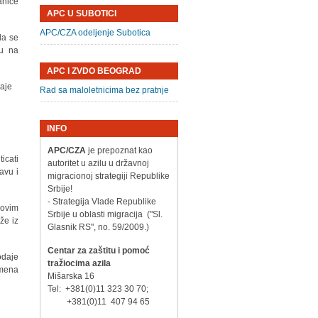
anice
APC U SUBOTICI
APC/CZA odeljenje Subotica
da se
du na
APC I ZVDO BEOGRAD
daje
Rad sa maloletnicima bez pratnje
INFO
APC/CZA
je prepoznat kao
icati
autoritet u azilu u državnoj
avu i
migracionoj strategiji Republike
Srbije!
- Strategija Vlade Republike
 ovim
Srbije u oblasti migracija ("Sl.
že iz
Glasnik RS", no. 59/2009.)
Centar za zaštitu i pomoć
odaje
tražiocima azila
emena
Mišarska 16
Tel: +381(0)11 323 30 70;
+381(0)11 407 94 65