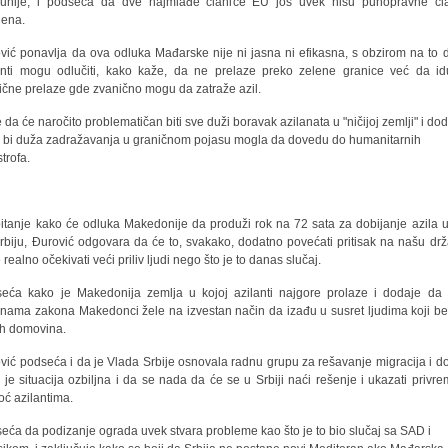
nije, i podseća da dve najmlađe članice EU još uvek nisu punopravne čl
ena.
vić ponavlja da ova odluka Mađarske nije ni jasna ni efikasna, s obzirom na to 
anti mogu odlučiti, kako kaže, da ne prelaze preko zelene granice već da i
ične prelaze gde zvanično mogu da zatraže azil.
če da će naročito problematičan biti sve duži boravak azilanata u "ničijoj zemlji" i do
 bi duža zadražavanja u graničnom pojasu mogla da dovedu do humanitarnih
trofa.
itanje kako će odluka Makedonije da produži rok na 72 sata za dobijanje azila ut
rbiju, Đurović odgovara da će to, svakako, dodatno povećati pritisak na našu drž
 realno očekivati veći priliv ljudi nego što je to danas slučaj.
eća kako je Makedonija zemlja u kojoj azilanti najgore prolaze i dodaje da
nama zakona Makedonci žele na izvestan način da izađu u susret ljudima koji be
ih domovina.
vić podseća i da je Vlada Srbije osnovala radnu grupu za rešavanje migracija i d
 je situacija ozbiljna i da se nada da će se u Srbiji naći rešenje i ukazati privr
ć azilantima.
eća da podizanje ograda uvek stvara probleme kao što je to bio slučaj sa SAD i