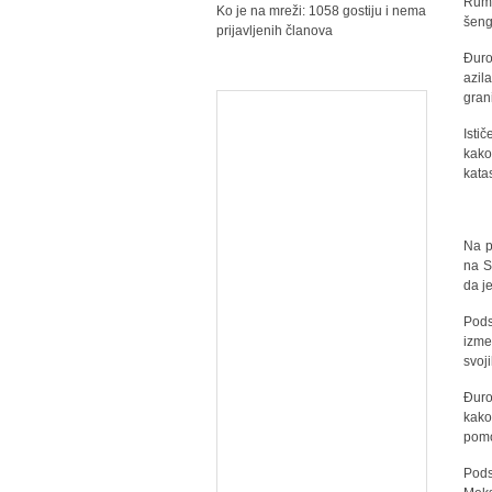
Rumu
Ko je na mreži: 1058 gostiju i nema
šeng
prijavljenih članova
Đuro
azil
gran
Isti
kako
katas
Na p
na S
da je
Pods
izme
svoj
Đuro
kako
pomo
Pods