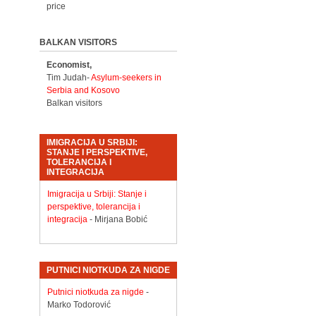
price
BALKAN VISITORS
Economist,
Tim Judah-
Asylum-seekers in
Serbia and Kosovo
Balkan visitors
IMIGRACIJA U SRBIJI:
STANJE I PERSPEKTIVE,
TOLERANCIJA I
INTEGRACIJA
Imigracija u Srbiji: Stanje i
perspektive, tolerancija i
integracija
- Mirjana Bobić
PUTNICI NIOTKUDA ZA NIGDE
Putnici niotkuda za nigde
-
Marko Todorović