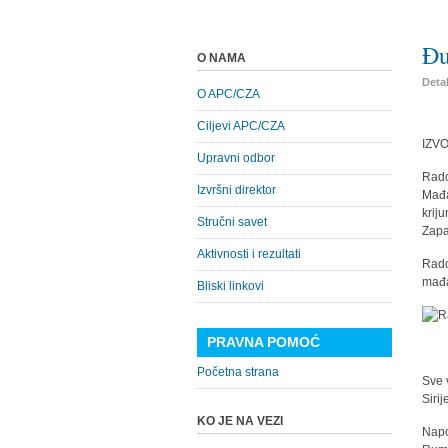
Đu
O NAMA
Detal
O APC/CZA
Ciljevi APC/CZA
IZVO
Upravni odbor
Rado
Izvršni direktor
Mađa
krij
Stručni savet
Zapa
Aktivnosti i rezultati
Rado
mađa
Bliski linkovi
PRAVNA POMOĆ
Početna strana
Sve 
Siri
KO JE NA VEZI
Napo